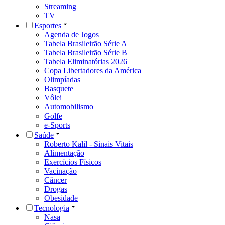
Streaming
TV
Esportes
Agenda de Jogos
Tabela Brasileirão Série A
Tabela Brasileirão Série B
Tabela Eliminatórias 2026
Copa Libertadores da América
Olimpíadas
Basquete
Vôlei
Automobilismo
Golfe
e-Sports
Saúde
Roberto Kalil - Sinais Vitais
Alimentação
Exercícios Físicos
Vacinação
Câncer
Drogas
Obesidade
Tecnologia
Nasa