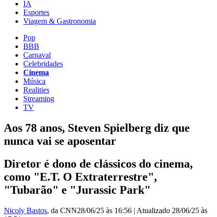
IA
Esportes
Viagem & Gastronomia
Pop
BBB
Carnaval
Celebridades
Cinema
Música
Realities
Streaming
TV
Aos 78 anos, Steven Spielberg diz que
nunca vai se aposentar
Diretor é dono de clássicos do cinema,
como "E.T. O Extraterrestre",
"Tubarão" e "Jurassic Park"
Nicoly Bastos
, da CNN
28/06/25 às 16:56
|
Atualizado
28/06/25 às