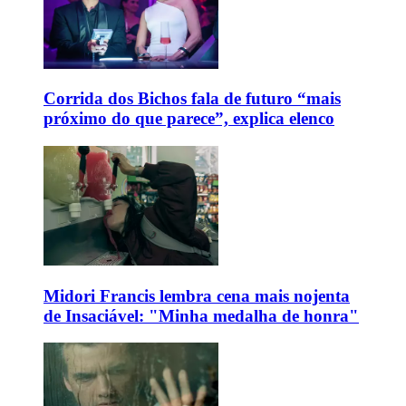
Corrida dos Bichos fala de futuro “mais
próximo do que parece”, explica elenco
Midori Francis lembra cena mais nojenta
de Insaciável: "Minha medalha de honra"