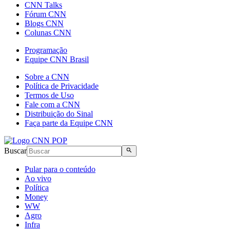
CNN Talks
Fórum CNN
Blogs CNN
Colunas CNN
Programação
Equipe CNN Brasil
Sobre a CNN
Política de Privacidade
Termos de Uso
Fale com a CNN
Distribuição do Sinal
Faça parte da Equipe CNN
Buscar
Pular para o conteúdo
Ao vivo
Política
Money
WW
Agro
Infra