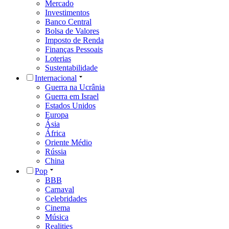
Mercado
Investimentos
Banco Central
Bolsa de Valores
Imposto de Renda
Finanças Pessoais
Loterias
Sustentabilidade
Internacional
Guerra na Ucrânia
Guerra em Israel
Estados Unidos
Europa
Ásia
África
Oriente Médio
Rússia
China
Pop
BBB
Carnaval
Celebridades
Cinema
Música
Realities