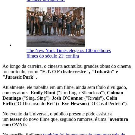
The New York Times elege os 100 melhores
filmes do século 21; confira
Ao longo da carreira, o cineasta acumulou grandes obras do cinema
no currículo, como
"E.T. O Extraterrestre", "Tubarão" e
"Jurassic Park".
Atualmente, ele trabalha em um filme, ainda sem título divulgado,
com os atores
Emily Blunt
("Um Lugar Silencioso"),
Colman
Domingo
("Sing, Sing"),
Josh O'Connor
("Rivais"),
Colin
Firth
("O Discurso do Rei") e
Eve Hewson
("O Casal Perfeito").
No evento da Universal, o público presente pôde assistir a
um
teaser
do novo filme que, segundo rumores, é uma "
aventura
com OVNIs
".
Na ocasião, Spilberg
também foi homenageado com uma sala de