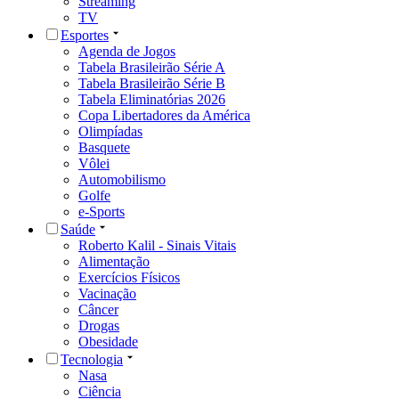
Streaming
TV
Esportes
Agenda de Jogos
Tabela Brasileirão Série A
Tabela Brasileirão Série B
Tabela Eliminatórias 2026
Copa Libertadores da América
Olimpíadas
Basquete
Vôlei
Automobilismo
Golfe
e-Sports
Saúde
Roberto Kalil - Sinais Vitais
Alimentação
Exercícios Físicos
Vacinação
Câncer
Drogas
Obesidade
Tecnologia
Nasa
Ciência