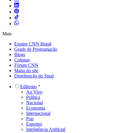
Mais
Equipe CNN Brasil
Grade de Programação
Blogs
Colunas
Fórum CNN
Mapa do site
Distribuição do Sinal
Editorias
Ao Vivo
Política
Nacional
Economia
Internacional
Pop
Esportes
Inteligência Artificial