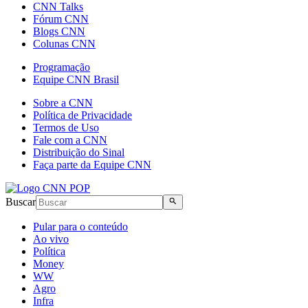
CNN Talks
Fórum CNN
Blogs CNN
Colunas CNN
Programação
Equipe CNN Brasil
Sobre a CNN
Política de Privacidade
Termos de Uso
Fale com a CNN
Distribuição do Sinal
Faça parte da Equipe CNN
Buscar
Pular para o conteúdo
Ao vivo
Política
Money
WW
Agro
Infra