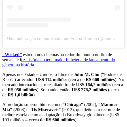
Uma publicação compartilhada por Ariana Grande (@arianagrande)
"Wicked”
estreou nos cinemas ao redor do mundo no fim de
semana e f
ez história ao ter a maior bilheteria de lançamento do
gênero na história.
Apenas nos Estados Unidos, o filme de
John M. Chu
(“Podres de
Ricos”) arrecadou
US$ 114 milhões
(cerca de
R$ 660 milhões
). No
mercado internacional, o resultado foi de
US$ 164,2 milhões
(cerca
de
R$ 950 milhões
). Somando, então,
US$ 278,2 milhões
(cerca
de
R$ 1,6 bilhão
).
A produção superou títulos como
“Chicago”
(2002),
“Mamma
Mia”
(2008) e
“Os Miseráveis”
(2012), que detinha o recorde de
melhor estreia de uma adaptação da Broadway globalmente (US$
103 milhões –
cerca de R$ 600 milhões
).