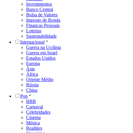
Investimentos
Banco Central
Bolsa de Valores
Imposto de Renda
Finanças Pessoais
Loterias
Sustentabilidade
Internacional
Guerra na Ucrânia
Guerra em Israel
Estados Unidos
Europa
Ásia
África
Oriente Médio
Rússia
China
Pop
BBB
Carnaval
Celebridades
Cinema
Música
Realities