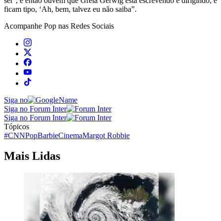
ser’, e então ouvem que Greta Gerwig está escrevendo e dirigindo, e
ficam tipo, ‘Ah, bem, talvez eu não saiba”.
Acompanhe
Pop
nas Redes Sociais
Siga no
Siga no Forum Inter
Siga no Forum Inter
Tópicos
#CNNPop
Barbie
Cinema
Margot Robbie
Mais Lidas