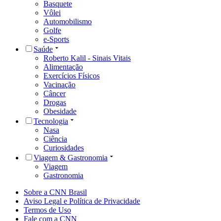
Basquete
Vôlei
Automobilismo
Golfe
e-Sports
Saúde
Roberto Kalil - Sinais Vitais
Alimentação
Exercícios Físicos
Vacinação
Câncer
Drogas
Obesidade
Tecnologia
Nasa
Ciência
Curiosidades
Viagem & Gastronomia
Viagem
Gastronomia
Sobre a CNN Brasil
Aviso Legal e Política de Privacidade
Termos de Uso
Fale com a CNN