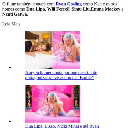
O filme também contará com
Ryan Gosling
como Ken e outros
nomes como
Dua Lipa
,
Will
Ferrell
,
Simu
Liu
,
Emma Mackey
e
Ncuti
Gatwa
.
Leia Mais
Amy Schumer conta por que desistiu de
protagonizar o live-action de “Barbie”
Dua Lipa, Lizzo, Nicki Minaj e até Ryan