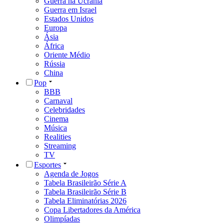
Guerra na Ucrânia
Guerra em Israel
Estados Unidos
Europa
Ásia
África
Oriente Médio
Rússia
China
Pop
BBB
Carnaval
Celebridades
Cinema
Música
Realities
Streaming
TV
Esportes
Agenda de Jogos
Tabela Brasileirão Série A
Tabela Brasileirão Série B
Tabela Eliminatórias 2026
Copa Libertadores da América
Olimpíadas