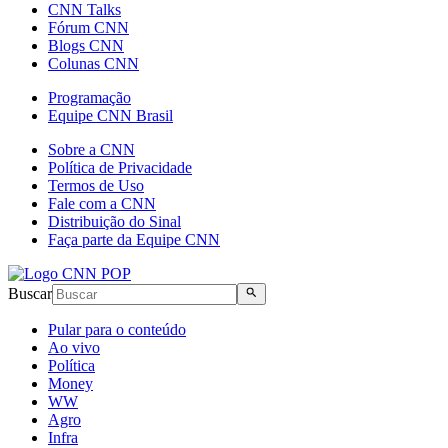
CNN Talks
Fórum CNN
Blogs CNN
Colunas CNN
Programação
Equipe CNN Brasil
Sobre a CNN
Política de Privacidade
Termos de Uso
Fale com a CNN
Distribuição do Sinal
Faça parte da Equipe CNN
Buscar
Pular para o conteúdo
Ao vivo
Política
Money
WW
Agro
Infra