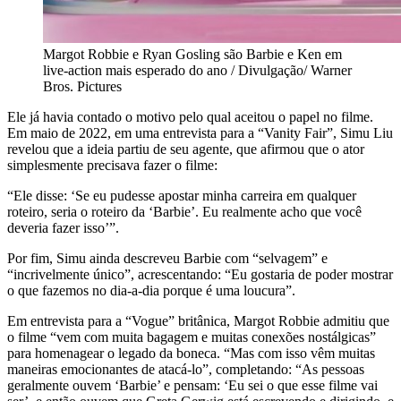
Margot Robbie e Ryan Gosling são Barbie e Ken em
live-action mais esperado do ano / Divulgação/ Warner
Bros. Pictures
Ele já havia contado o motivo pelo qual aceitou o papel no filme.
Em maio de 2022, em uma entrevista para a “Vanity Fair”, Simu Liu
revelou que a ideia partiu de seu agente, que afirmou que o ator
simplesmente precisava fazer o filme:
“Ele disse: ‘Se eu pudesse apostar minha carreira em qualquer
roteiro, seria o roteiro da ‘Barbie’. Eu realmente acho que você
deveria fazer isso’”.
Por fim, Simu ainda descreveu Barbie com “selvagem” e
“incrivelmente único”, acrescentando: “Eu gostaria de poder mostrar
o que fazemos no dia-a-dia porque é uma loucura”.
Em entrevista para a “Vogue” britânica, Margot Robbie admitiu que
o filme “vem com muita bagagem e muitas conexões nostálgicas”
para homenagear o legado da boneca. “Mas com isso vêm muitas
maneiras emocionantes de atacá-lo”, completando: “As pessoas
geralmente ouvem ‘Barbie’ e pensam: ‘Eu sei o que esse filme vai