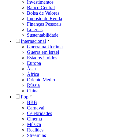
Investimentos
Banco Central
Bolsa de Valores
Imposto de Renda
Finanças Pessoais
Loterias
Sustentabilidade
Internacional
Guerra na Ucrânia
Guerra em Israel
Estados Unidos
Europa
Ásia
África
Oriente Médio
Rússia
China
Pop
BBB
Carnaval
Celebridades
Cinema
Música
Realities
Streaming