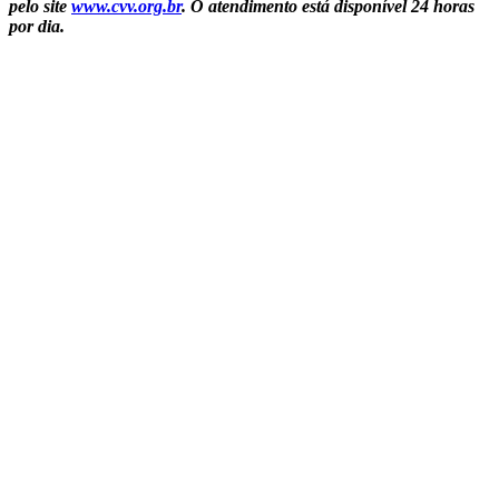
pelo site
www.cvv.org.br
. O atendimento está disponível 24 horas
por dia.