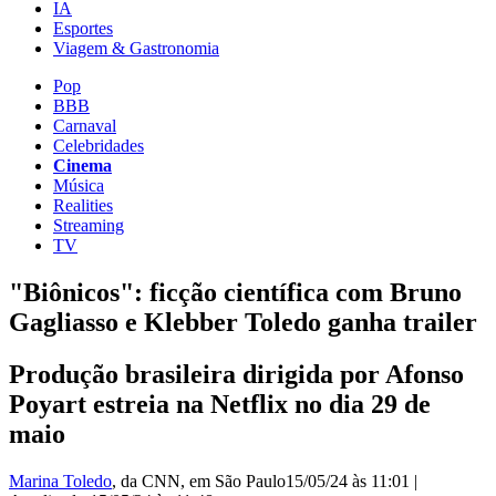
IA
Esportes
Viagem & Gastronomia
Pop
BBB
Carnaval
Celebridades
Cinema
Música
Realities
Streaming
TV
"Biônicos": ficção científica com Bruno
Gagliasso e Klebber Toledo ganha trailer
Produção brasileira dirigida por Afonso
Poyart estreia na Netflix no dia 29 de
maio
Marina Toledo
, da CNN
, em São Paulo
15/05/24 às 11:01
|