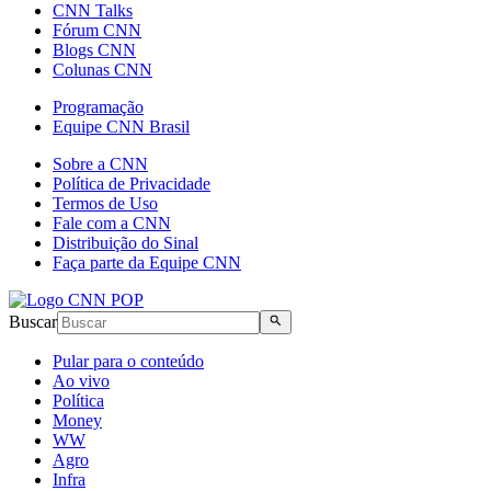
CNN Talks
Fórum CNN
Blogs CNN
Colunas CNN
Programação
Equipe CNN Brasil
Sobre a CNN
Política de Privacidade
Termos de Uso
Fale com a CNN
Distribuição do Sinal
Faça parte da Equipe CNN
Buscar
Pular para o conteúdo
Ao vivo
Política
Money
WW
Agro
Infra