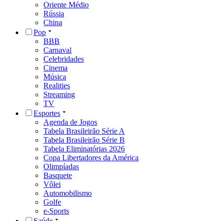
Oriente Médio
Rússia
China
Pop
BBB
Carnaval
Celebridades
Cinema
Música
Realities
Streaming
TV
Esportes
Agenda de Jogos
Tabela Brasileirão Série A
Tabela Brasileirão Série B
Tabela Eliminatórias 2026
Copa Libertadores da América
Olimpíadas
Basquete
Vôlei
Automobilismo
Golfe
e-Sports
Saúde