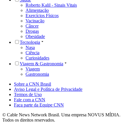
Roberto Kalil - Sinais Vitais
Alimentação
Exercícios Físicos
Vacinação
Câncer
Drogas
Obesidade
Tecnologia
Nasa
Ciência
Curiosidades
Viagem & Gastronomia
Viagem
Gastronomia
Sobre a CNN Brasil
Aviso Legal e Política de Privacidade
Termos de Uso
Fale com a CNN
Faça parte da Equipe CNN
© Cable News Network Brasil. Uma empresa NOVUS MÍDIA.
Todos os direitos reservados.