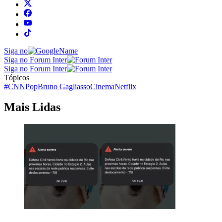
Siga no
Siga no Forum Inter
Siga no Forum Inter
Tópicos
#CNNPop
Bruno Gagliasso
Cinema
Netflix
Mais Lidas