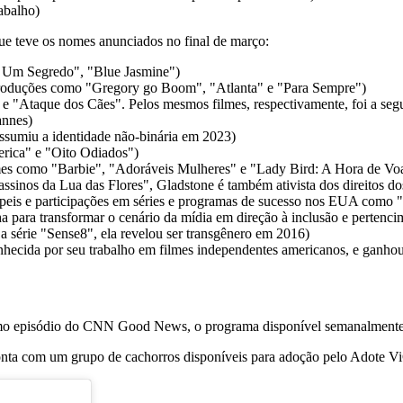
rabalho)
que teve os nomes anunciados no final de março:
e Um Segredo", "Blue Jasmine")
m produções como "Gregory go Boom", "Atlanta" e "Para Sempre")
 e "Ataque dos Cães". Pelos mesmos filmes, respectivamente, foi a se
annes)
ssumiu a identidade não-binária em 2023)
erica" e "Oito Odiados")
r filmes como "Barbie", "Adoráveis Mulheres" e "Lady Bird: A Hora de Vo
sinos da Lua das Flores", Gladstone é também ativista dos direitos do
papeis e participações em séries e programas de sucesso nos EUA como 
ha para transformar o cenário da mídia em direção à inclusão e pertenci
 a série "Sense8", ela revelou ser transgênero em 2016)
a conhecida por seu trabalho em filmes independentes americanos, e ga
timo episódio do CNN Good News, o programa disponível semanalment
conta com um grupo de cachorros disponíveis para adoção pelo Adote Vi