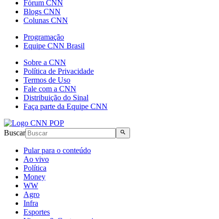
Fórum CNN
Blogs CNN
Colunas CNN
Programação
Equipe CNN Brasil
Sobre a CNN
Política de Privacidade
Termos de Uso
Fale com a CNN
Distribuição do Sinal
Faça parte da Equipe CNN
Buscar
Pular para o conteúdo
Ao vivo
Política
Money
WW
Agro
Infra
Esportes