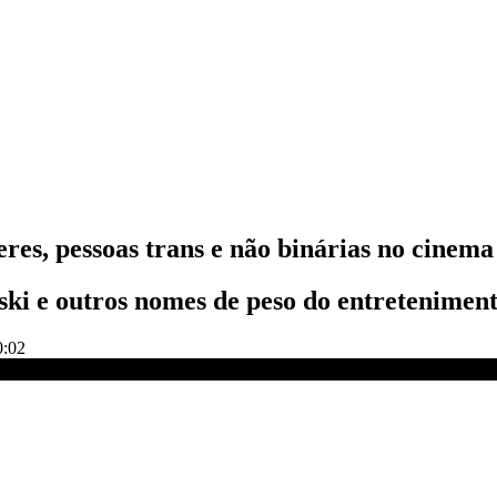
es, pessoas trans e não binárias no cinema
ski e outros nomes de peso do entretenimen
0:02
notícias boas! | CNN Good News