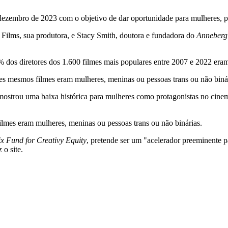
ezembro de 2023 com o objetivo de dar oportunidade para mulheres, pes
y Films, sua produtora, e Stacy Smith, doutora e fundadora do
Anneberg 
% dos diretores dos 1.600 filmes mais populares entre 2007 e 2022 era
es mesmos filmes eram mulheres, meninas ou pessoas trans ou não binár
 mostrou uma baixa histórica para mulheres como protagonistas no cinem
lmes eram mulheres, meninas ou pessoas trans ou não binárias.
ix Fund for Creativy Equity
, pretende ser um "acelerador preeminente pa
 o site.