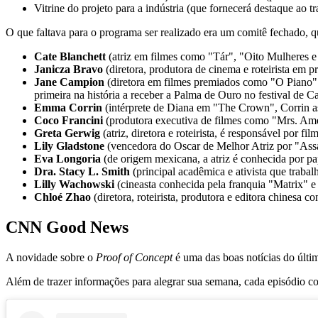
Vitrine do projeto para a indústria (que fornecerá destaque ao t
O que faltava para o programa ser realizado era um comitê fechado, 
Cate Blanchett
(atriz em filmes como "Tár", "Oito Mulheres 
Janicza Bravo
(diretora, produtora de cinema e roteirista e
Jane Campion
(diretora em filmes premiados como "O Piano"
primeira na história a receber a Palma de Ouro no festival de C
Emma Corrin
(intérprete de Diana em "The Crown", Corrin a
Coco Francini
(produtora executiva de filmes como "Mrs. Am
Greta Gerwig
(atriz, diretora e roteirista, é responsável po
Lily Gladstone
(vencedora do Oscar de Melhor Atriz por "Assas
Eva Longoria
(de origem mexicana, a atriz é conhecida por 
Dra. Stacy L. Smith
(principal acadêmica e ativista que trabal
Lilly Wachowski
(cineasta conhecida pela franquia "Matrix" e
Chloé Zhao
(diretora, roteirista, produtora e editora chines
CNN Good News
A novidade sobre o
Proof of Concept
é uma das boas notícias do úl
Além de trazer informações para alegrar sua semana, cada episódio 