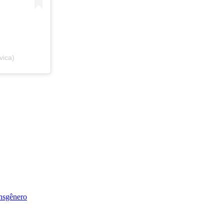
vica)
nsgênero