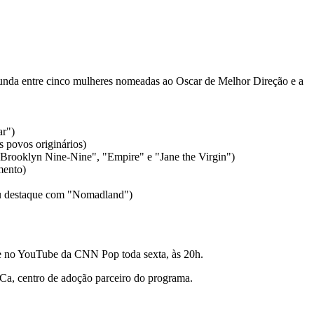
gunda entre cinco mulheres nomeadas ao Oscar de Melhor Direção e a
ar")
s povos originários)
"Brooklyn Nine-Nine", "Empire" e "Jane the Virgin")
mento)
nhou destaque com "Nomadland")
e no YouTube da CNN Pop toda sexta, às 20h.
Ca, centro de adoção parceiro do programa.