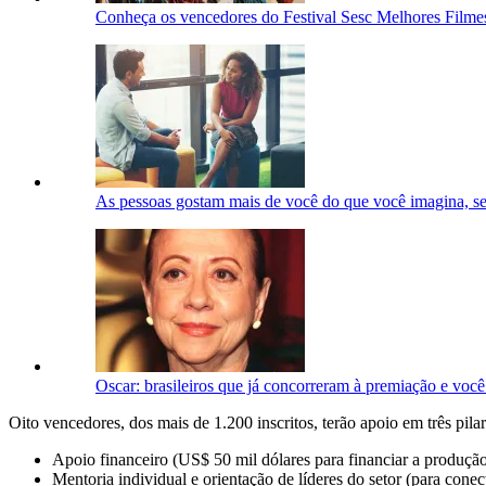
Conheça os vencedores do Festival Sesc Melhores Filmes
As pessoas gostam mais de você do que você imagina, 
Oscar: brasileiros que já concorreram à premiação e você
Oito vencedores, dos mais de 1.200 inscritos, terão apoio em três pila
Apoio financeiro (US$ 50 mil dólares para financiar a produçã
Mentoria individual e orientação de líderes do setor (para conec