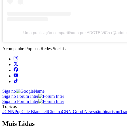
Uma publicação compartilhada por ADOTE ViCa (@adote
Acompanhe
Pop
nas Redes Sociais
Siga no
Siga no Forum Inter
Siga no Forum Inter
Tópicos
#CNNPop
Cate Blanchett
Cinema
CNN Good News
não-binarismo
Tra
Mais Lidas