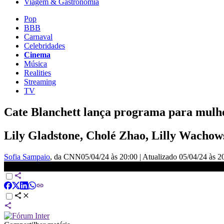
Viagem & Gastronomia
Pop
BBB
Carnaval
Celebridades
Cinema
Música
Realities
Streaming
TV
Cate Blanchett lança programa para mulher
Lily Gladstone, Cholé Zhao, Lilly Wachow
Sofia Sampaio
, da CNN
05/04/24 às 20:00
|
Atualizado
05/04/24 às 2
Cérebro antigo é descoberto, cemitério distribuirá luz solar e mais 