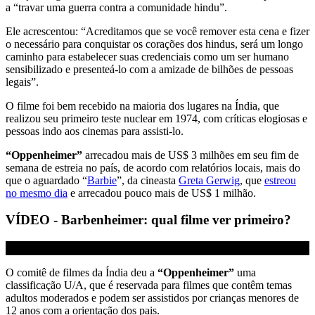
a “travar uma guerra contra a comunidade hindu”.
Ele acrescentou: “Acreditamos que se você remover esta cena e fizer
o necessário para conquistar os corações dos hindus, será um longo
caminho para estabelecer suas credenciais como um ser humano
sensibilizado e presenteá-lo com a amizade de bilhões de pessoas
legais”.
O filme foi bem recebido na maioria dos lugares na Índia, que
realizou seu primeiro teste nuclear em 1974, com críticas elogiosas e
pessoas indo aos cinemas para assisti-lo.
“Oppenheimer”
arrecadou mais de US$ 3 milhões em seu fim de
semana de estreia no país, de acordo com relatórios locais, mais do
que o aguardado “
Barbie
”, da cineasta
Greta Gerwig
, que
estreou
no mesmo dia
e arrecadou pouco mais de US$ 1 milhão.
VÍDEO - Barbenheimer: qual filme ver primeiro?
O comitê de filmes da Índia deu a
“Oppenheimer”
uma
classificação U/A, que é reservada para filmes que contêm temas
adultos moderados e podem ser assistidos por crianças menores de
12 anos com a orientação dos pais.