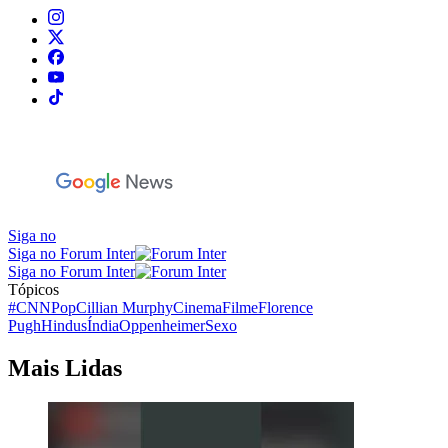
Siga no
Siga no Forum Inter
Siga no Forum Inter
Tópicos
#CNNPop
Cillian Murphy
Cinema
Filme
Florence
Pugh
Hindus
Índia
Oppenheimer
Sexo
Mais Lidas