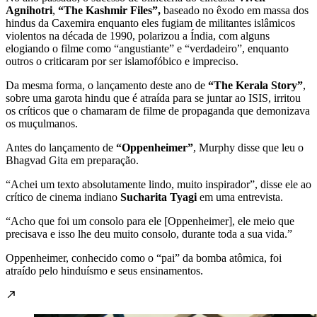
Agnihotri
,
“The Kashmir Files”,
baseado no êxodo em massa dos
hindus da Caxemira enquanto eles fugiam de militantes islâmicos
violentos na década de 1990, polarizou a Índia, com alguns
elogiando o filme como “angustiante” e “verdadeiro”, enquanto
outros o criticaram por ser islamofóbico e impreciso.
Da mesma forma, o lançamento deste ano de
“The Kerala Story”
,
sobre uma garota hindu que é atraída para se juntar ao ISIS, irritou
os críticos que o chamaram de filme de propaganda que demonizava
os muçulmanos.
Antes do lançamento de
“Oppenheimer”
, Murphy disse que leu o
Bhagvad Gita em preparação.
“Achei um texto absolutamente lindo, muito inspirador”, disse ele ao
crítico de cinema indiano
Sucharita Tyagi
em uma entrevista.
“Acho que foi um consolo para ele [Oppenheimer], ele meio que
precisava e isso lhe deu muito consolo, durante toda a sua vida.”
Oppenheimer, conhecido como o “pai” da bomba atômica, foi
atraído pelo hinduísmo e seus ensinamentos.