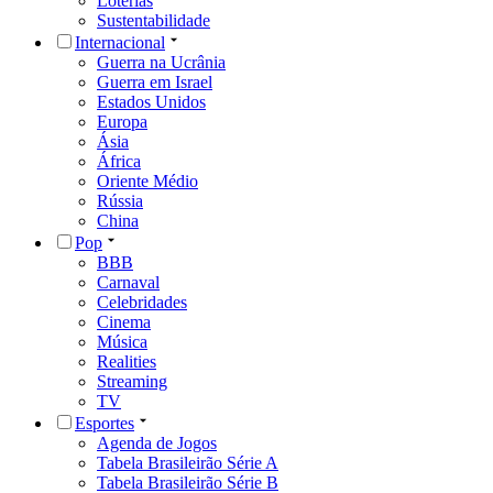
Loterias
Sustentabilidade
Internacional
Guerra na Ucrânia
Guerra em Israel
Estados Unidos
Europa
Ásia
África
Oriente Médio
Rússia
China
Pop
BBB
Carnaval
Celebridades
Cinema
Música
Realities
Streaming
TV
Esportes
Agenda de Jogos
Tabela Brasileirão Série A
Tabela Brasileirão Série B