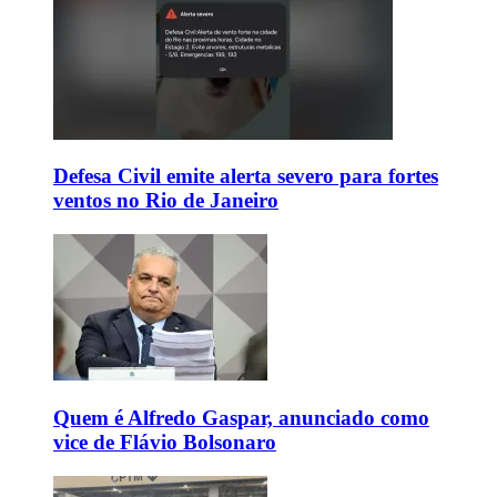
Defesa Civil emite alerta severo para fortes
ventos no Rio de Janeiro
Quem é Alfredo Gaspar, anunciado como
vice de Flávio Bolsonaro