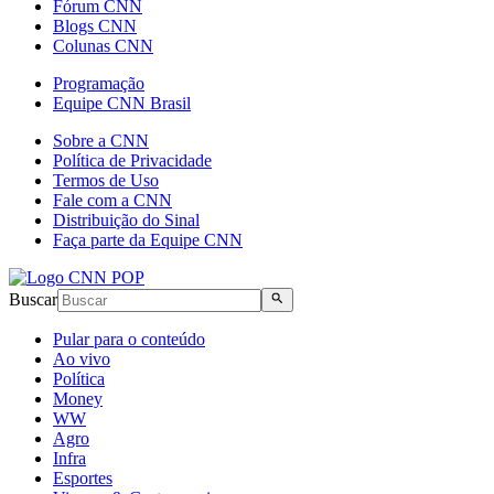
Fórum CNN
Blogs CNN
Colunas CNN
Programação
Equipe CNN Brasil
Sobre a CNN
Política de Privacidade
Termos de Uso
Fale com a CNN
Distribuição do Sinal
Faça parte da Equipe CNN
Buscar
Pular para o conteúdo
Ao vivo
Política
Money
WW
Agro
Infra
Esportes