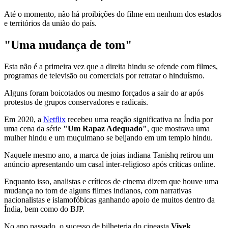
Até o momento, não há proibições do filme em nenhum dos estados
e territórios da união do país.
"Uma mudança de tom"
Esta não é a primeira vez que a direita hindu se ofende com filmes,
programas de televisão ou comerciais por retratar o hinduísmo.
Alguns foram boicotados ou mesmo forçados a sair do ar após
protestos de grupos conservadores e radicais.
Em 2020, a
Netflix
recebeu uma reação significativa na Índia por
uma cena da série
"Um Rapaz Adequado"
, que mostrava uma
mulher hindu e um muçulmano se beijando em um templo hindu.
Naquele mesmo ano, a marca de joias indiana Tanishq retirou um
anúncio apresentando um casal inter-religioso após críticas online.
Enquanto isso, analistas e críticos de cinema dizem que houve uma
mudança no tom de alguns filmes indianos, com narrativas
nacionalistas e islamofóbicas ganhando apoio de muitos dentro da
Índia, bem como do BJP.
No ano passado, o sucesso de bilheteria do cineasta
Vivek