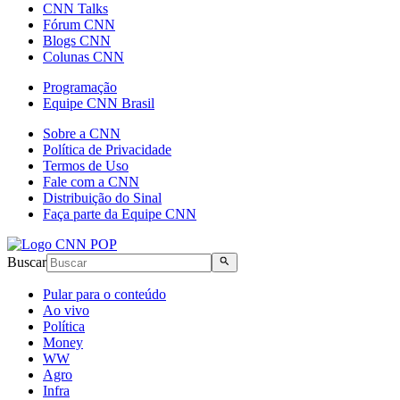
CNN Talks
Fórum CNN
Blogs CNN
Colunas CNN
Programação
Equipe CNN Brasil
Sobre a CNN
Política de Privacidade
Termos de Uso
Fale com a CNN
Distribuição do Sinal
Faça parte da Equipe CNN
Buscar
Pular para o conteúdo
Ao vivo
Política
Money
WW
Agro
Infra