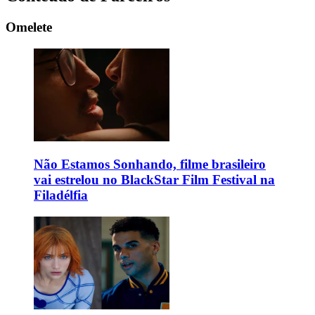
Omelete
Não Estamos Sonhando, filme brasileiro
vai estrelou no BlackStar Film Festival na
Filadélfia