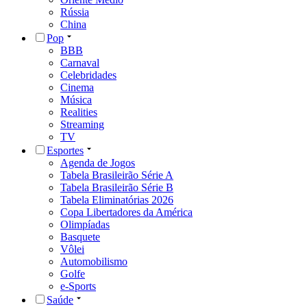
Rússia
China
Pop
BBB
Carnaval
Celebridades
Cinema
Música
Realities
Streaming
TV
Esportes
Agenda de Jogos
Tabela Brasileirão Série A
Tabela Brasileirão Série B
Tabela Eliminatórias 2026
Copa Libertadores da América
Olimpíadas
Basquete
Vôlei
Automobilismo
Golfe
e-Sports
Saúde