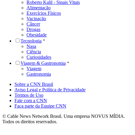
Roberto Kalil - Sinais Vitais
Alimentação
Exercícios Físicos
Vacinação
Câncer
Drogas
Obesidade
Tecnologia
Nasa
Ciência
Curiosidades
Viagem & Gastronomia
Viagem
Gastronomia
Sobre a CNN Brasil
Aviso Legal e Política de Privacidade
Termos de Uso
Fale com a CNN
Faça parte da Equipe CNN
© Cable News Network Brasil. Uma empresa NOVUS MÍDIA.
Todos os direitos reservados.