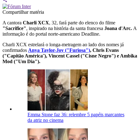
Compartilhar matéria
A cantora
Charli XCX
, 32, fará parte do elenco do filme
"Sacrifice"
, inspirado na história da santa francesa
Joana d'Arc.
A
informação é do portal norte-americano Deadline.
Charli XCX estrelará o longa-metragem ao lado dos nomes já
confirmados
Anya Taylor-Joy ("Furiosa")
, Chris Evans
("Capitão América˜), Vincent Cassel ("Cisne Negro") e Ambika
Mod ("Um Dia").
Emma Stone faz 36: relembre 5 papéis marcantes
da atriz no cinema