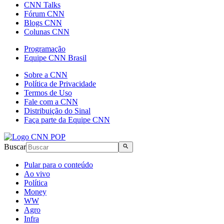
CNN Talks
Fórum CNN
Blogs CNN
Colunas CNN
Programação
Equipe CNN Brasil
Sobre a CNN
Política de Privacidade
Termos de Uso
Fale com a CNN
Distribuição do Sinal
Faça parte da Equipe CNN
Buscar
Pular para o conteúdo
Ao vivo
Política
Money
WW
Agro
Infra