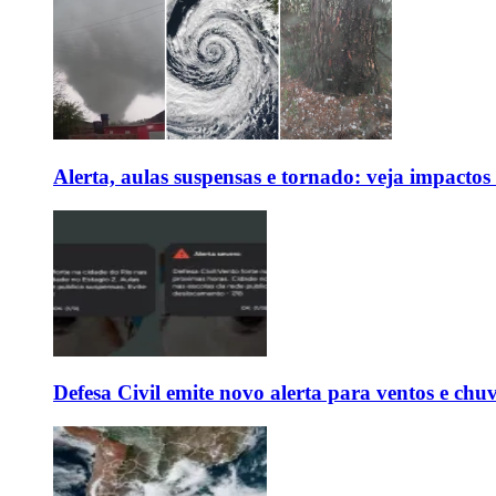
Alerta, aulas suspensas e tornado: veja impactos
Defesa Civil emite novo alerta para ventos e chu