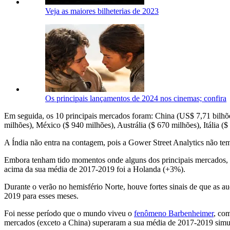
Veja as maiores bilheterias de 2023
Os principais lançamentos de 2024 nos cinemas; confira
Em seguida, os 10 principais mercados foram: China (US$ 7,71 bilhõe
milhões), México ($ 940 milhões), Austrália ($ 670 milhões), Itália (
A Índia não entra na contagem, pois a Gower Street Analytics não te
Embora tenham tido momentos onde alguns dos principais mercados, c
acima da sua média de 2017-2019 foi a Holanda (+3%).
Durante o verão no hemisfério Norte, houve fortes sinais de que as 
2019 para esses meses.
Foi nesse período que o mundo viveu o
fenômeno Barbenheimer
, co
mercados (exceto a China) superaram a sua média de 2017-2019 simu