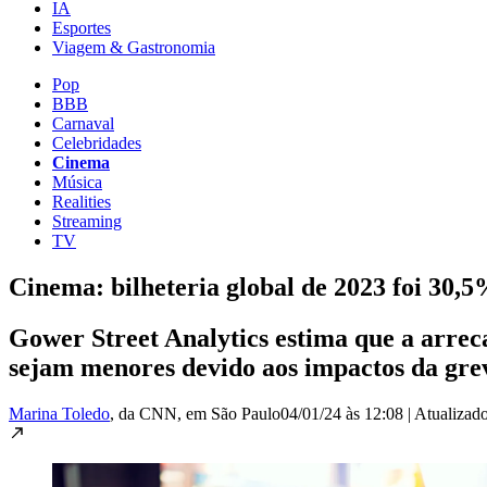
IA
Esportes
Viagem & Gastronomia
Pop
BBB
Carnaval
Celebridades
Cinema
Música
Realities
Streaming
TV
Cinema: bilheteria global de 2023 foi 30,
Gower Street Analytics estima que a arreca
sejam menores devido aos impactos da gre
Marina Toledo
, da CNN
, em São Paulo
04/01/24 às 12:08
|
Atualizad