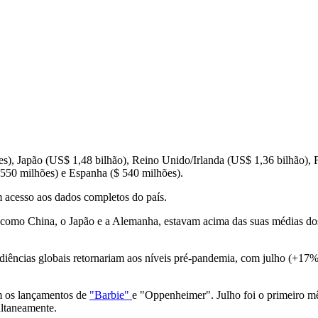
s), Japão (US$ 1,48 bilhão), Reino Unido/Irlanda (US$ 1,36 bilhão), F
$ 550 milhões) e Espanha ($ 540 milhões).
m acesso aos dados completos do país.
omo China, o Japão e a Alemanha, estavam acima das suas médias dos t
audiências globais retornariam aos níveis pré-pandemia, com julho (+1
m os lançamentos de
"Barbie"
e "Oppenheimer". Julho foi o primeiro m
ltaneamente.