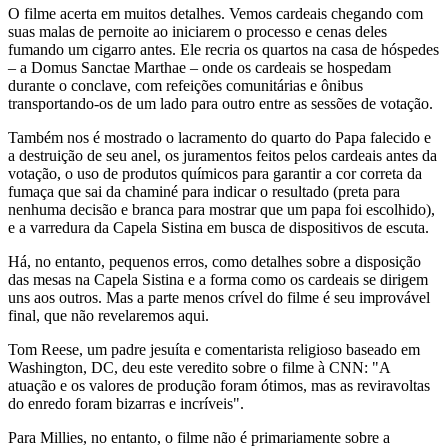
O filme acerta em muitos detalhes. Vemos cardeais chegando com
suas malas de pernoite ao iniciarem o processo e cenas deles
fumando um cigarro antes. Ele recria os quartos na casa de hóspedes
– a Domus Sanctae Marthae – onde os cardeais se hospedam
durante o conclave, com refeições comunitárias e ônibus
transportando-os de um lado para outro entre as sessões de votação.
Também nos é mostrado o lacramento do quarto do Papa falecido e
a destruição de seu anel, os juramentos feitos pelos cardeais antes da
votação, o uso de produtos químicos para garantir a cor correta da
fumaça que sai da chaminé para indicar o resultado (preta para
nenhuma decisão e branca para mostrar que um papa foi escolhido),
e a varredura da Capela Sistina em busca de dispositivos de escuta.
Há, no entanto, pequenos erros, como detalhes sobre a disposição
das mesas na Capela Sistina e a forma como os cardeais se dirigem
uns aos outros. Mas a parte menos crível do filme é seu improvável
final, que não revelaremos aqui.
Tom Reese, um padre jesuíta e comentarista religioso baseado em
Washington, DC, deu este veredito sobre o filme à CNN: "A
atuação e os valores de produção foram ótimos, mas as reviravoltas
do enredo foram bizarras e incríveis".
Para Millies, no entanto, o filme não é primariamente sobre a