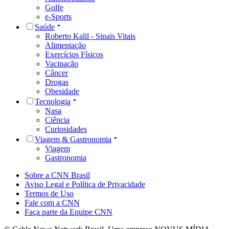
Golfe
e-Sports
Saúde
Roberto Kalil - Sinais Vitais
Alimentação
Exercícios Físicos
Vacinação
Câncer
Drogas
Obesidade
Tecnologia
Nasa
Ciência
Curiosidades
Viagem & Gastronomia
Viagem
Gastronomia
Sobre a CNN Brasil
Aviso Legal e Política de Privacidade
Termos de Uso
Fale com a CNN
Faça parte da Equipe CNN