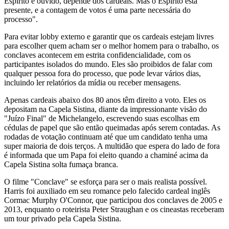
Espírito é ouvido, depende dos cardeais. Mas o Espírito está
presente, e a contagem de votos é uma parte necessária do
processo".
Para evitar lobby externo e garantir que os cardeais estejam livres
para escolher quem acham ser o melhor homem para o trabalho, os
conclaves acontecem em estrita confidencialidade, com os
participantes isolados do mundo. Eles são proibidos de falar com
qualquer pessoa fora do processo, que pode levar vários dias,
incluindo ler relatórios da mídia ou receber mensagens.
Apenas cardeais abaixo dos 80 anos têm direito a voto. Eles os
depositam na Capela Sistina, diante da impressionante visão do
"Juízo Final" de Michelangelo, escrevendo suas escolhas em
cédulas de papel que são então queimadas após serem contadas. As
rodadas de votação continuam até que um candidato tenha uma
super maioria de dois terços. A multidão que espera do lado de fora
é informada que um Papa foi eleito quando a chaminé acima da
Capela Sistina solta fumaça branca.
O filme "Conclave" se esforça para ser o mais realista possível.
Harris foi auxiliado em seu romance pelo falecido cardeal inglês
Cormac Murphy O'Connor, que participou dos conclaves de 2005 e
2013, enquanto o roteirista Peter Straughan e os cineastas receberam
um tour privado pela Capela Sistina.