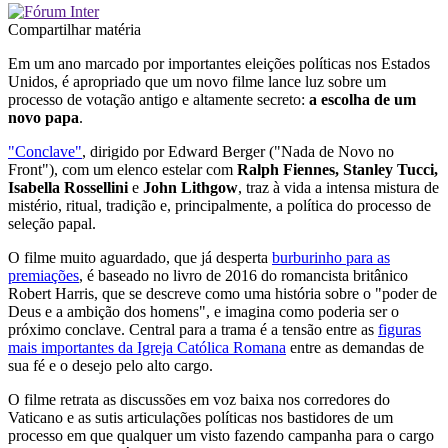
Compartilhar matéria
Em um ano marcado por importantes eleições políticas nos Estados
Unidos, é apropriado que um novo filme lance luz sobre um
processo de votação antigo e altamente secreto:
a escolha de um
novo papa
.
"Conclave"
, dirigido por Edward Berger ("Nada de Novo no
Front"), com um elenco estelar com
Ralph Fiennes, Stanley Tucci,
Isabella Rossellini
e
John Lithgow
, traz à vida a intensa mistura de
mistério, ritual, tradição e, principalmente, a política do processo de
seleção papal.
O filme muito aguardado, que já desperta
burburinho para as
premiações
, é baseado no livro de 2016 do romancista britânico
Robert Harris, que se descreve como uma história sobre o "poder de
Deus e a ambição dos homens", e imagina como poderia ser o
próximo conclave. Central para a trama é a tensão entre as
figuras
mais importantes da Igreja Católica Romana
entre as demandas de
sua fé e o desejo pelo alto cargo.
O filme retrata as discussões em voz baixa nos corredores do
Vaticano e as sutis articulações políticas nos bastidores de um
processo em que qualquer um visto fazendo campanha para o cargo