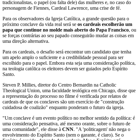
tradicionalistas, o papel (ou falta dele) das mulheres e, no caso do
personagem de Fiennes, Cardeal Lawrence, uma crise de fé.
Para os observadores da Igreja Católica, a grande questão para o
próximo conclave da vida real será se
os cardeais escolherão um
papa que continue no molde mais aberto do Papa Francisco
, ou
se forças contrárias ao seu papado conseguirão mudar as coisas em
uma direção alternativa.
Para os cardeais, o desafio será encontrar um candidato que tenha
um apelo amplo o suficiente e a credibilidade pessoal para ser
escolhido para o papel. Embora esta seja uma consideração política,
na teologia católica os eleitores devem ser guiados pelo Espírito
Santo.
Steven P. Millies, diretor do Centro Bernardin na Catholic
Theological Union, uma faculdade teológica em Chicago, disse que
a representação do processo no filme é verificada por relatos de
cardeais de que os conclaves são um exercício de "construção
cuidadosa de coalizão" enquanto ponderam o futuro da igreja.
"Um conclave é um evento político no melhor sentido da política: é
uma consideração pensativa, até mesmo orante, sobre o futuro de
uma comunidade", ele disse à
CNN
. "A 'politicagem' não nega o
envolvimento do Espírito Santo (nem o garante, é claro). Se o