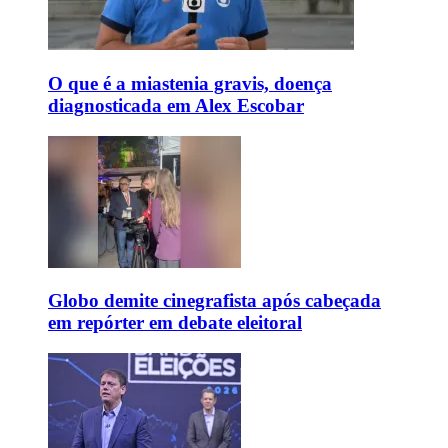
O que é a miastenia gravis, doença
diagnosticada em Alex Escobar
Globo demite cinegrafista após cabeçada
em repórter em debate eleitoral