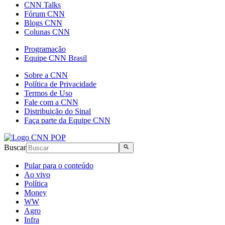
CNN Talks
Fórum CNN
Blogs CNN
Colunas CNN
Programação
Equipe CNN Brasil
Sobre a CNN
Política de Privacidade
Termos de Uso
Fale com a CNN
Distribuição do Sinal
Faça parte da Equipe CNN
Buscar
Pular para o conteúdo
Ao vivo
Política
Money
WW
Agro
Infra