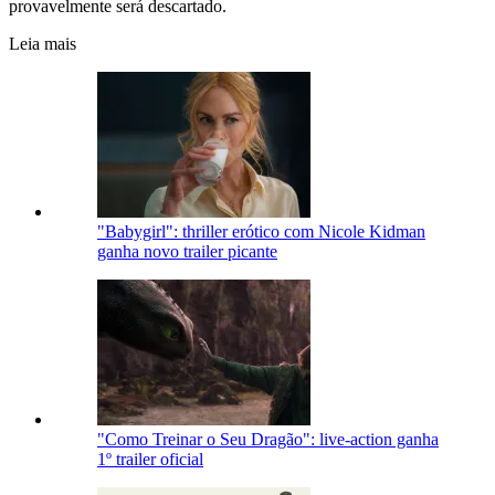
provavelmente será descartado.
Leia mais
"Babygirl": thriller erótico com Nicole Kidman
ganha novo trailer picante
"Como Treinar o Seu Dragão": live-action ganha
1º trailer oficial