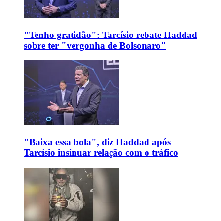
"Tenho gratidão": Tarcísio rebate Haddad
sobre ter "vergonha de Bolsonaro"
"Baixa essa bola", diz Haddad após
Tarcísio insinuar relação com o tráfico