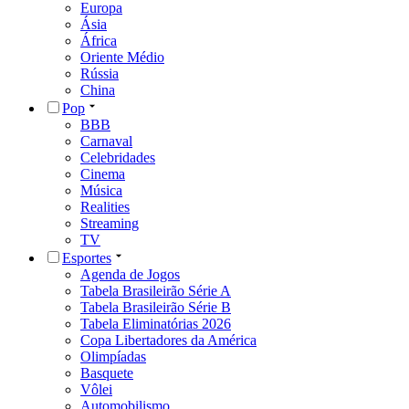
Europa
Ásia
África
Oriente Médio
Rússia
China
Pop
BBB
Carnaval
Celebridades
Cinema
Música
Realities
Streaming
TV
Esportes
Agenda de Jogos
Tabela Brasileirão Série A
Tabela Brasileirão Série B
Tabela Eliminatórias 2026
Copa Libertadores da América
Olimpíadas
Basquete
Vôlei
Automobilismo