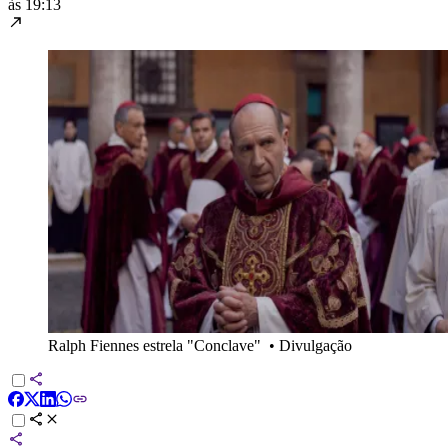
às 19:13
Ralph Fiennes estrela "Conclave"
•
Divulgação