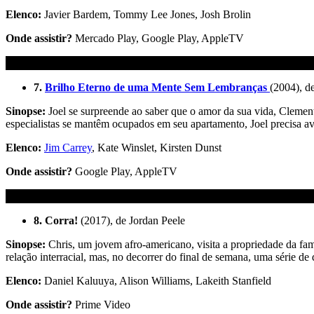
Elenco:
Javier Bardem, Tommy Lee Jones, Josh Brolin
Onde assistir?
Mercado Play, Google Play, AppleTV
7.
Brilho Eterno de uma Mente Sem Lembranças
(2004), d
Sinopse:
Joel se surpreende ao saber que o amor da sua vida, Cleme
especialistas se mantêm ocupados em seu apartamento, Joel precisa avi
Elenco:
Jim Carrey
, Kate Winslet, Kirsten Dunst
Onde assistir?
Google Play, AppleTV
8. Corra!
(2017), de Jordan Peele
Sinopse:
Chris, um jovem afro-americano, visita a propriedade da fam
relação interracial
, mas, no decorrer do final de semana, uma série de
Elenco:
Daniel Kaluuya, Alison Williams, Lakeith Stanfield
Onde assistir?
Prime Video