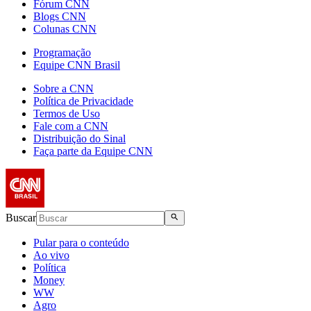
Fórum CNN
Blogs CNN
Colunas CNN
Programação
Equipe CNN Brasil
Sobre a CNN
Política de Privacidade
Termos de Uso
Fale com a CNN
Distribuição do Sinal
Faça parte da Equipe CNN
Buscar
Pular para o conteúdo
Ao vivo
Política
Money
WW
Agro