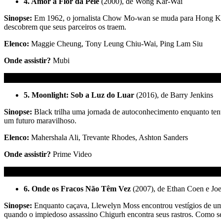
4. Amor à Flor da Pele
(2000), de Wong Kar-Wai
Sinopse:
Em 1962, o jornalista Chow Mo-wan se muda para Hong Kon
descobrem que seus parceiros os traem.
Elenco:
Maggie Cheung, Tony Leung Chiu-Wai, Ping Lam Siu
Onde assistir?
Mubi
5. Moonlight: Sob a Luz do Luar
(2016), de Barry Jenkins
Sinopse:
Black trilha uma jornada de autoconhecimento enquanto ten
um futuro maravilhoso.
Elenco:
Mahershala Ali, Trevante Rhodes, Ashton Sanders
Onde assistir?
Prime Video
6. Onde os Fracos Não Têm Vez
(2007), de Ethan Coen e Jo
Sinopse:
Enquanto caçava, Llewelyn Moss encontrou vestígios de uma 
quando o impiedoso assassino Chigurh encontra seus rastros. Como se