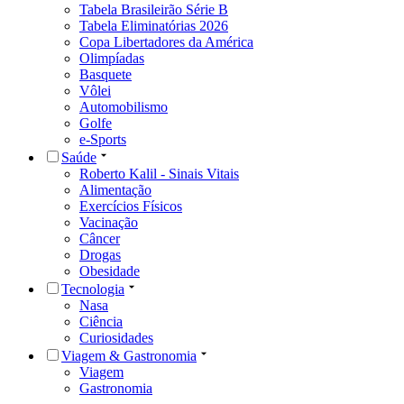
Tabela Brasileirão Série B
Tabela Eliminatórias 2026
Copa Libertadores da América
Olimpíadas
Basquete
Vôlei
Automobilismo
Golfe
e-Sports
Saúde
Roberto Kalil - Sinais Vitais
Alimentação
Exercícios Físicos
Vacinação
Câncer
Drogas
Obesidade
Tecnologia
Nasa
Ciência
Curiosidades
Viagem & Gastronomia
Viagem
Gastronomia