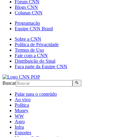
Fórum CNN
Blogs CNN
Colunas CNN
Programação
Equipe CNN Brasil
Sobre a CNN
Política de Privacidade
Termos de Uso
Fale com a CNN
Distribuição do Sinal
Faça parte da Equipe CNN
Buscar
Pular para o conteúdo
Ao vivo
Política
Money
WW
Agro
Infra
Esportes