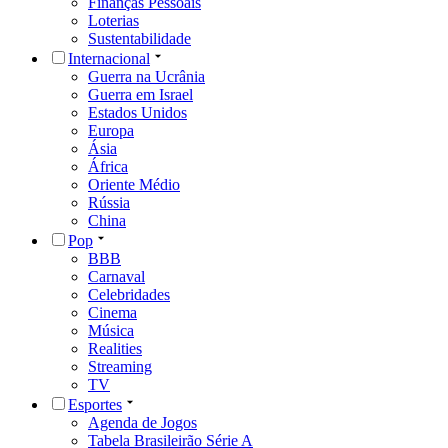
Finanças Pessoais
Loterias
Sustentabilidade
Internacional
Guerra na Ucrânia
Guerra em Israel
Estados Unidos
Europa
Ásia
África
Oriente Médio
Rússia
China
Pop
BBB
Carnaval
Celebridades
Cinema
Música
Realities
Streaming
TV
Esportes
Agenda de Jogos
Tabela Brasileirão Série A