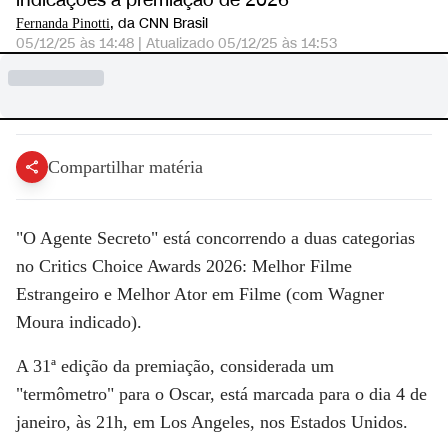
indicações à premiação de 2026
, da CNN Brasil
Fernanda Pinotti
05/12/25 às 14:48
|
Atualizado
05/12/25 às 14:53
Compartilhar matéria
"O Agente Secreto"
está concorrendo a duas categorias
no
Critics Choice Awards
2026:
Melhor Filme
Estrangeiro
e
Melhor Ator em Filme
(com
Wagner
Moura
indicado).
A 31ª edição da premiação, considerada um
"termômetro" para o Oscar, está marcada para o dia
4 de
janeiro
, às 21h, em Los Angeles, nos Estados Unidos.