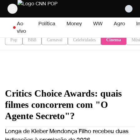
Pular para o conteúdo
Ao
Política
Money
WW
Agro
I
vivo
Pop
BBB
Carnaval
Celebridades
Cinema
Músi
Critics Choice Awards: quais
filmes concorrem com "O
Agente Secreto"?
Longa de Kleber Mendonça Filho recebeu duas