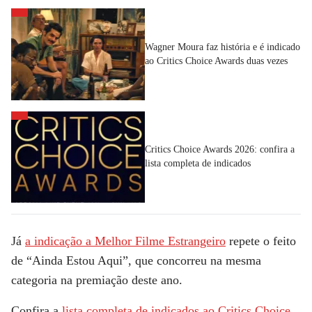
Wagner Moura faz história e é indicado
ao Critics Choice Awards duas vezes
Critics Choice Awards 2026: confira a
lista completa de indicados
Já
a indicação a Melhor Filme Estrangeiro
repete o feito
de “Ainda Estou Aqui”, que concorreu na mesma
categoria na premiação deste ano.
Confira a
lista completa de indicados ao Critics Choice