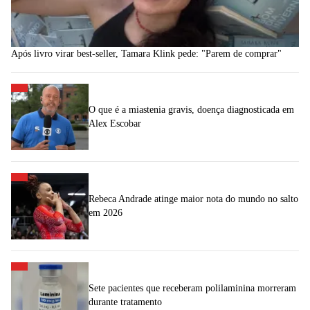
Após livro virar best-seller, Tamara Klink pede: "Parem de comprar"
O que é a miastenia gravis, doença diagnosticada em
Alex Escobar
Rebeca Andrade atinge maior nota do mundo no salto
em 2026
Sete pacientes que receberam polilaminina morreram
durante tratamento