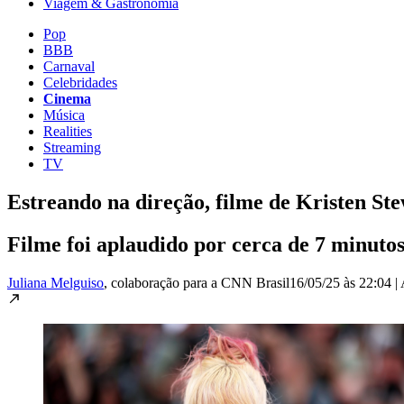
Viagem & Gastronomia
Pop
BBB
Carnaval
Celebridades
Cinema
Música
Realities
Streaming
TV
Estreando na direção, filme de Kristen S
Filme foi aplaudido por cerca de 7 minuto
Juliana Melguiso
, colaboração para a CNN Brasil
16/05/25 às 22:04
|