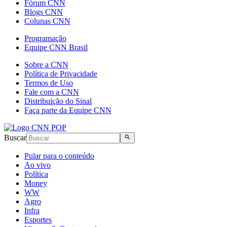
Fórum CNN
Blogs CNN
Colunas CNN
Programação
Equipe CNN Brasil
Sobre a CNN
Política de Privacidade
Termos de Uso
Fale com a CNN
Distribuição do Sinal
Faça parte da Equipe CNN
Buscar
Pular para o conteúdo
Ao vivo
Política
Money
WW
Agro
Infra
Esportes