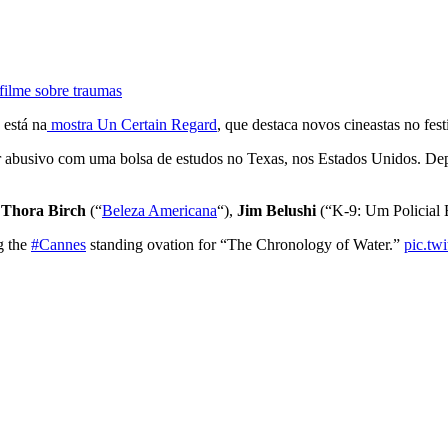
filme sobre traumas
está na
mostra Un Certain Regard
, que destaca novos cineastas no fest
 abusivo com uma bolsa de estudos no Texas, nos Estados Unidos. Depois
,
Thora Birch
(“
Beleza Americana
“),
Jim Belushi
(“K-9: Um Policial 
g the
#Cannes
standing ovation for “The Chronology of Water.”
pic.t