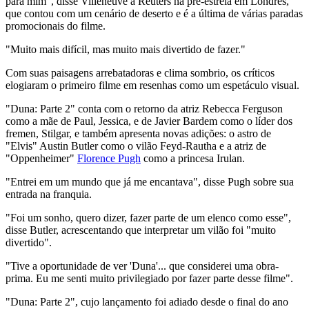
para mim", disse Villeneuve à Reuters na pré-estreia em Londres,
que contou com um cenário de deserto e é a última de várias paradas
promocionais do filme.
"Muito mais difícil, mas muito mais divertido de fazer."
Com suas paisagens arrebatadoras e clima sombrio, os críticos
elogiaram o primeiro filme em resenhas como um espetáculo visual.
"Duna: Parte 2" conta com o retorno da atriz Rebecca Ferguson
como a mãe de Paul, Jessica, e de Javier Bardem como o líder dos
fremen, Stilgar, e também apresenta novas adições: o astro de
"Elvis" Austin Butler como o vilão Feyd-Rautha e a atriz de
"Oppenheimer"
Florence Pugh
como a princesa Irulan.
"Entrei em um mundo que já me encantava", disse Pugh sobre sua
entrada na franquia.
"Foi um sonho, quero dizer, fazer parte de um elenco como esse",
disse Butler, acrescentando que interpretar um vilão foi "muito
divertido".
"Tive a oportunidade de ver 'Duna'... que considerei uma obra-
prima. Eu me senti muito privilegiado por fazer parte desse filme".
"Duna: Parte 2", cujo lançamento foi adiado desde o final do ano