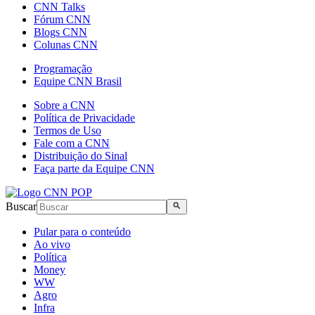
CNN Talks
Fórum CNN
Blogs CNN
Colunas CNN
Programação
Equipe CNN Brasil
Sobre a CNN
Política de Privacidade
Termos de Uso
Fale com a CNN
Distribuição do Sinal
Faça parte da Equipe CNN
Buscar
Pular para o conteúdo
Ao vivo
Política
Money
WW
Agro
Infra