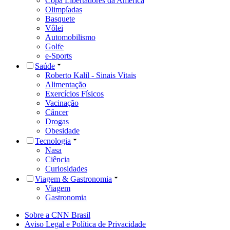
Copa Libertadores da América
Olimpíadas
Basquete
Vôlei
Automobilismo
Golfe
e-Sports
Saúde
Roberto Kalil - Sinais Vitais
Alimentação
Exercícios Físicos
Vacinação
Câncer
Drogas
Obesidade
Tecnologia
Nasa
Ciência
Curiosidades
Viagem & Gastronomia
Viagem
Gastronomia
Sobre a CNN Brasil
Aviso Legal e Política de Privacidade