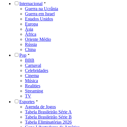
Internacional
Guerra na Ucrânia
Guerra em Israel
Estados Unidos
Europa
Ásia
África
Oriente Médio
Rússia
China
Pop
BBB
Carnaval
Celebridades
Cinema
Música
Realities
Streaming
TV
Esportes
Agenda de Jogos
Tabela Brasileirão Série A
Tabela Brasileirão Série B
Tabela Eliminatórias 2026