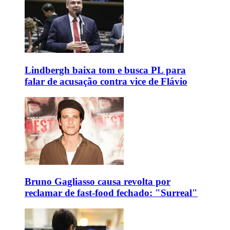
Lindbergh baixa tom e busca PL para
falar de acusação contra vice de Flávio
Bruno Gagliasso causa revolta por
reclamar de fast-food fechado: "Surreal"