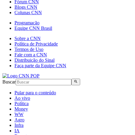
Fórum CNN
Blogs CNN
Colunas CNN
Programação
Equipe CNN Brasil
Sobre a CNN
Política de Privacidade
Termos de Uso
Fale com a CNN
Distribuição do Sinal
Faça parte da Equipe CNN
Buscar
Pular para o conteúdo
Ao vivo
Política
Money
WW
Agro
Infra
IA