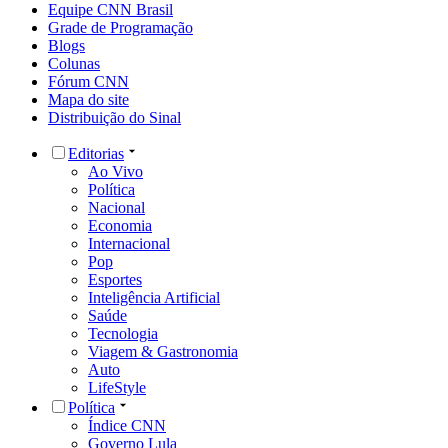
Equipe CNN Brasil
Grade de Programação
Blogs
Colunas
Fórum CNN
Mapa do site
Distribuição do Sinal
Editorias
Ao Vivo
Política
Nacional
Economia
Internacional
Pop
Esportes
Inteligência Artificial
Saúde
Tecnologia
Viagem & Gastronomia
Auto
LifeStyle
Política
Índice CNN
Governo Lula