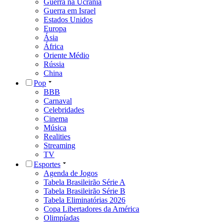
Guerra na Ucrânia
Guerra em Israel
Estados Unidos
Europa
Ásia
África
Oriente Médio
Rússia
China
Pop
BBB
Carnaval
Celebridades
Cinema
Música
Realities
Streaming
TV
Esportes
Agenda de Jogos
Tabela Brasileirão Série A
Tabela Brasileirão Série B
Tabela Eliminatórias 2026
Copa Libertadores da América
Olimpíadas