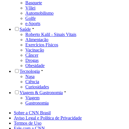
Basquete
Vôlei
Automobilismo
Golfe
e-Sports
Saúde
Roberto Kalil - Sinais Vitais
Alimentação
Exercícios Físicos
Vacinação
Câncer
Drogas
Obesidade
Tecnologia
Nasa
Ciência
Curiosidades
Viagem & Gastronomia
Viagem
Gastronomia
Sobre a CNN Brasil
Aviso Legal e Política de Privacidade
Termos de Uso
Fale com a CNN