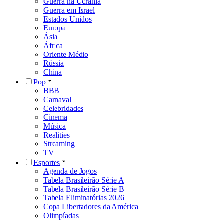
Guerra na Ucrânia
Guerra em Israel
Estados Unidos
Europa
Ásia
África
Oriente Médio
Rússia
China
Pop
BBB
Carnaval
Celebridades
Cinema
Música
Realities
Streaming
TV
Esportes
Agenda de Jogos
Tabela Brasileirão Série A
Tabela Brasileirão Série B
Tabela Eliminatórias 2026
Copa Libertadores da América
Olimpíadas