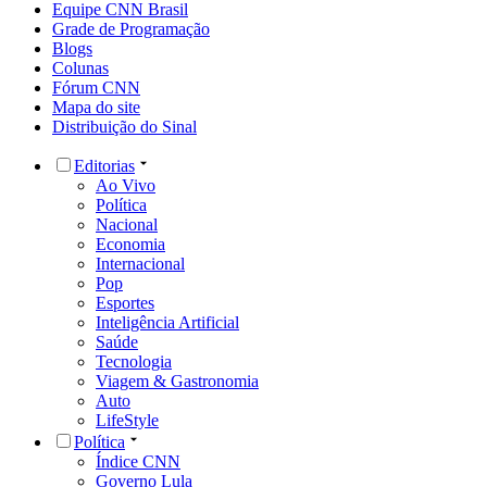
Equipe CNN Brasil
Grade de Programação
Blogs
Colunas
Fórum CNN
Mapa do site
Distribuição do Sinal
Editorias
Ao Vivo
Política
Nacional
Economia
Internacional
Pop
Esportes
Inteligência Artificial
Saúde
Tecnologia
Viagem & Gastronomia
Auto
LifeStyle
Política
Índice CNN
Governo Lula