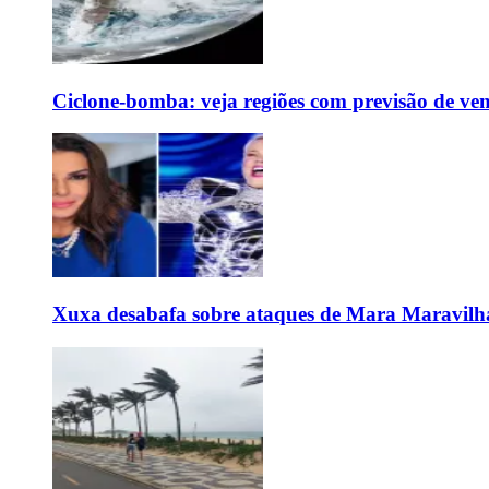
Ciclone-bomba: veja regiões com previsão de ven
Xuxa desabafa sobre ataques de Mara Maravilh