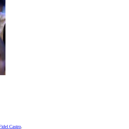
Fidel Castro
.