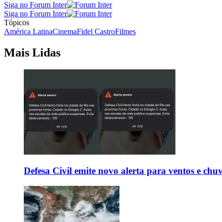
Siga no Forum Inter
Siga no Forum Inter
Tópicos
América Latina
Cinema
Fidel Castro
Filmes
Mais Lidas
Defesa Civil emite novo alerta para ventos e chu