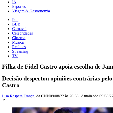
IA
Esportes
Viagem & Gastronomia
Pop
BBB
Carnaval
Celebridades
Cinema
Música
Realities
Streaming
TV
Filha de Fidel Castro apoia escolha de Jam
Decisão despertou opiniões contrárias pelo 
Castro
Lisa Respers França
, da CNN
09/08/22 às 20:38
|
Atualizado
09/08/22