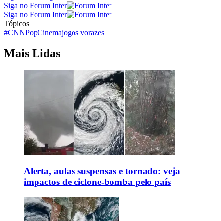
Siga no Forum Inter
Siga no Forum Inter
Tópicos
#CNNPop
Cinema
jogos vorazes
Mais Lidas
Alerta, aulas suspensas e tornado: veja
impactos de ciclone-bomba pelo país