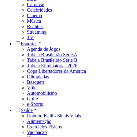
Carnaval
Celebridades
Cinema
Música
Realities
Streaming
TV
Esportes
Agenda de Jogos
Tabela Brasileirão Série A
Tabela Brasileirão Série B
Tabela Eliminatórias 2026
Copa Libertadores da América
Olimpíadas
Basquete
Vôlei
Automobilismo
Golfe
e-Sports
Saúde
Roberto Kalil - Sinais Vitais
Alimentação
Exercícios Físicos
Vacinação