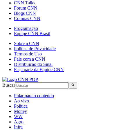
CNN Talks
Fórum CNN
Blogs CNN
Colunas CNN
Programação
Equipe CNN Brasil
Sobre a CNN
Política de Privacidade
Termos de Uso
Fale com a CNN
Distribuição do Sinal
Faça parte da Equipe CNN
Buscar
Pular para o conteúdo
Ao vivo
Política
Money
WW
Agro
Infra