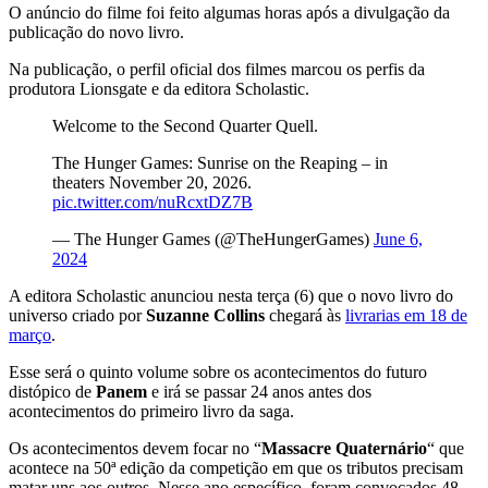
O anúncio do filme foi feito algumas horas após a divulgação da
publicação do novo livro.
Na publicação, o perfil oficial dos filmes marcou os perfis da
produtora Lionsgate e da editora Scholastic.
Welcome to the Second Quarter Quell.
The Hunger Games: Sunrise on the Reaping – in
theaters November 20, 2026.
pic.twitter.com/nuRcxtDZ7B
— The Hunger Games (@TheHungerGames)
June 6,
2024
A editora Scholastic anunciou nesta terça (6) que o novo livro do
universo criado por
Suzanne Collins
chegará às
livrarias em 18 de
março
.
Esse será o quinto volume sobre os acontecimentos do futuro
distópico de
Panem
e irá se passar 24 anos antes dos
acontecimentos do primeiro livro da saga.
Os acontecimentos devem focar no “
Massacre Quaternário
“ que
acontece na 50ª edição da competição em que os tributos precisam
matar uns aos outros. Nesse ano específico, foram convocados 48