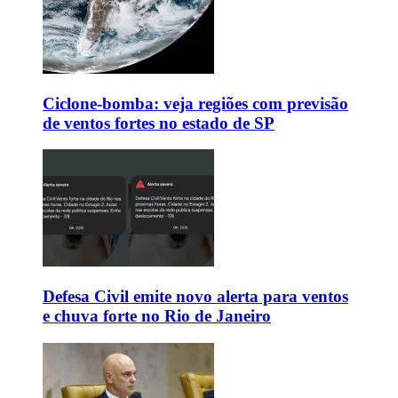
Ciclone-bomba: veja regiões com previsão
de ventos fortes no estado de SP
Defesa Civil emite novo alerta para ventos
e chuva forte no Rio de Janeiro