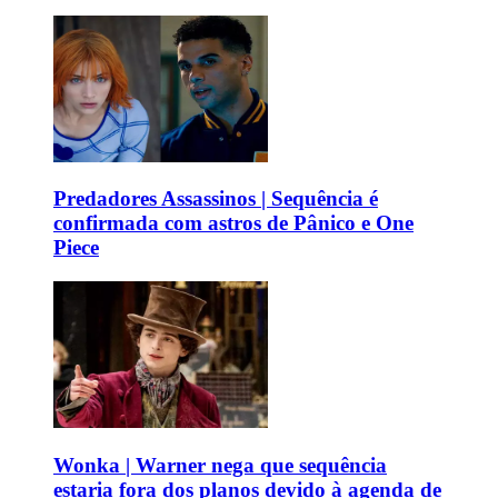
Predadores Assassinos | Sequência é
confirmada com astros de Pânico e One
Piece
Wonka | Warner nega que sequência
estaria fora dos planos devido à agenda de