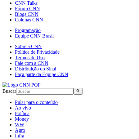
CNN Talks
Fórum CNN
Blogs CNN
Colunas CNN
Programação
Equipe CNN Brasil
Sobre a CNN
Política de Privacidade
Termos de Uso
Fale com a CNN
Distribuição do Sinal
Faça parte da Equipe CNN
Buscar
Pular para o conteúdo
Ao vivo
Política
Money
WW
Agro
Infra