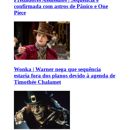
confirmada com astros de Pânico e One
Piece
Wonka | Warner nega que sequência
estaria fora dos planos devido à agenda de
Timothée Chalamet