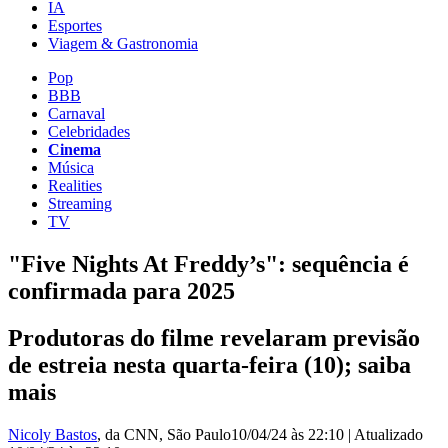
IA
Esportes
Viagem & Gastronomia
Pop
BBB
Carnaval
Celebridades
Cinema
Música
Realities
Streaming
TV
"Five Nights At Freddy’s": sequência é
confirmada para 2025
Produtoras do filme revelaram previsão
de estreia nesta quarta-feira (10); saiba
mais
Nicoly Bastos
, da CNN
, São Paulo
10/04/24 às 22:10
|
Atualizado