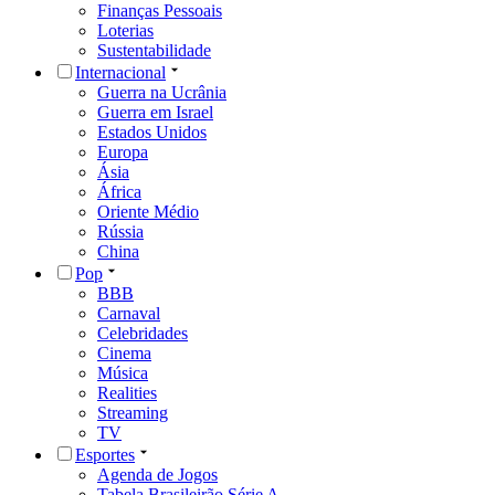
Finanças Pessoais
Loterias
Sustentabilidade
Internacional
Guerra na Ucrânia
Guerra em Israel
Estados Unidos
Europa
Ásia
África
Oriente Médio
Rússia
China
Pop
BBB
Carnaval
Celebridades
Cinema
Música
Realities
Streaming
TV
Esportes
Agenda de Jogos
Tabela Brasileirão Série A