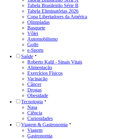
Tabela Brasileirão Série B
Tabela Eliminatórias 2026
Copa Libertadores da América
Olimpíadas
Basquete
Vôlei
Automobilismo
Golfe
e-Sports
Saúde
Roberto Kalil - Sinais Vitais
Alimentação
Exercícios Físicos
Vacinação
Câncer
Drogas
Obesidade
Tecnologia
Nasa
Ciência
Curiosidades
Viagem & Gastronomia
Viagem
Gastronomia