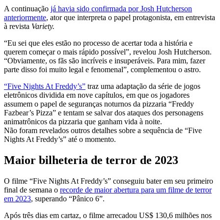
A continuação
já havia sido confirmada por Josh Hutcherson
anteriormente
, ator que interpreta o papel protagonista, em entrevista
à revista
Variety.
“Eu sei que eles estão no processo de acertar toda a história e
querem começar o mais rápido possível”, revelou Josh Hutcherson.
“Obviamente, os fãs são incríveis e insuperáveis. Para mim, fazer
parte disso foi muito legal e fenomenal”, complementou o astro.
“Five Nights At Freddy’s”
traz uma adaptação da série de jogos
eletrônicos dividida em nove capítulos, em que os jogadores
assumem o papel de seguranças noturnos da pizzaria “Freddy
Fazbear’s Pizza” e tentam se salvar dos ataques dos personagens
animatrônicos da pizzaria que ganham vida à noite.
Não foram revelados outros detalhes sobre a sequência de “Five
Nights At Freddy’s” até o momento.
Maior bilheteria de terror de 2023
O filme “Five Nights At Freddy’s” conseguiu bater em seu primeiro
final de semana o
recorde de maior abertura para um filme de terror
em 2023
, superando “Pânico 6”.
Após três dias em cartaz, o filme arrecadou US$ 130,6 milhões nos