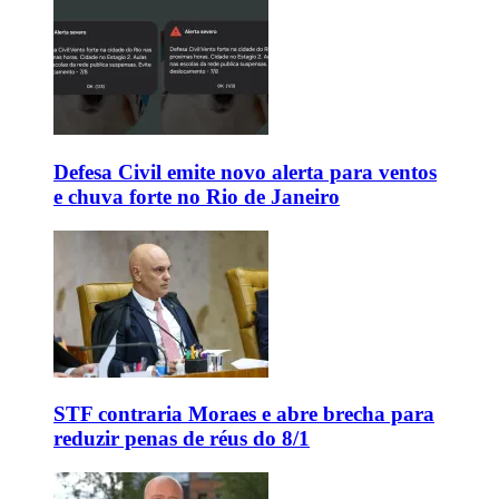
Defesa Civil emite novo alerta para ventos
e chuva forte no Rio de Janeiro
STF contraria Moraes e abre brecha para
reduzir penas de réus do 8/1