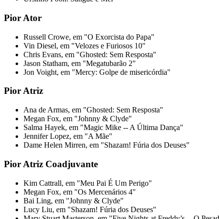
Pior Ator
Russell Crowe, em "O Exorcista do Papa"
Vin Diesel, em "Velozes e Furiosos 10"
Chris Evans, em "Ghosted: Sem Resposta"
Jason Statham, em "Megatubarão 2"
Jon Voight, em "Mercy: Golpe de misericórdia"
Pior Atriz
Ana de Armas, em "Ghosted: Sem Resposta"
Megan Fox, em "Johnny & Clyde"
Salma Hayek, em "Magic Mike -- A Última Dança"
Jennifer Lopez, em "A Mãe"
Dame Helen Mirren, em "Shazam! Fúria dos Deuses"
Pior Atriz Coadjuvante
Kim Cattrall, em "Meu Pai É Um Perigo"
Megan Fox, em "Os Mercenários 4"
Bai Ling, em "Johnny & Clyde"
Lucy Liu, em "Shazam! Fúria dos Deuses"
Mary Stuart Masterson, em "Five Nights at Freddy’s -- O Pes