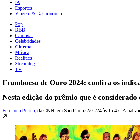
IA
Esportes
Viagem & Gastronomia
Pop
BBB
Carnaval
Celebridades
Cinema
Música
Realities
Streaming
TV
Framboesa de Ouro 2024: confira os indica
Nesta edição do prêmio que é considerado 
Fernanda Pinotti
, da CNN
, em São Paulo
22/01/24 às 15:45
|
Atualiz