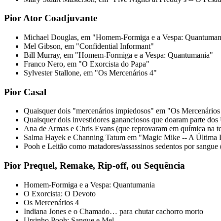
Pior Ator Coadjuvante
Michael Douglas, em "Homem-Formiga e a Vespa: Quantuman
Mel Gibson, em "Confidential Informant"
Bill Murray, em "Homem-Formiga e a Vespa: Quantumania"
Franco Nero, em "O Exorcista do Papa"
Sylvester Stallone, em "Os Mercenários 4"
Pior Casal
Quaisquer dois "mercenários impiedosos" em "Os Mercenários
Quaisquer dois investidores gananciosos que doaram parte dos 
Ana de Armas e Chris Evans (que reprovaram em química na t
Salma Hayek e Channing Tatum em "Magic Mike -- A Última
Pooh e Leitão como matadores/assassinos sedentos por sangue
Pior Prequel, Remake, Rip-off, ou Sequência
Homem-Formiga e a Vespa: Quantumania
O Exorcista: O Devoto
Os Mercenários 4
Indiana Jones e o Chamado… para chutar cachorro morto
Ursinho Pooh: Sangue e Mel