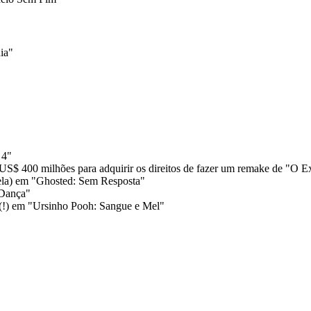
ia"
 4"
US$ 400 milhões para adquirir os direitos de fazer um remake de "O Ex
ela) em "Ghosted: Sem Resposta"
 Dança"
 (!) em "Ursinho Pooh: Sangue e Mel"