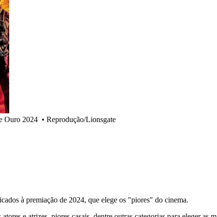
de Ouro 2024
•
Reprodução/Lionsgate
dicados à premiação de 2024, que elege os "piores" do cinema.
s atores e atrizes, piores casais, dentre outras categorias para eleger 