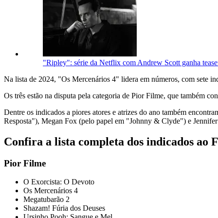
"Ripley": série da Netflix com Andrew Scott ganha teaser
Na lista de 2024, "Os Mercenários 4" lidera em números, com sete i
Os três estão na disputa pela categoria de Pior Filme, que também 
Dentre os indicados a piores atores e atrizes do ano também encont
Resposta"), Megan Fox (pelo papel em "Johnny & Clyde") e Jennifer
Confira a lista completa dos indicados ao
Pior Filme
O Exorcista: O Devoto
Os Mercenários 4
Megatubarão 2
Shazam! Fúria dos Deuses
Ursinho Pooh: Sangue e Mel