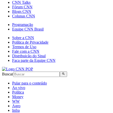
CNN Talks
Fórum CNN
Blogs CNN
Colunas CNN
Programação
Equipe CNN Brasil
Sobre a CNN
Política de Privacidade
Termos de Uso
Fale com a CNN
Distribuição do Sinal
Faça parte da Equipe CNN
Buscar
Pular para o conteúdo
Ao vivo
Política
Money
WW
Agro
Infra