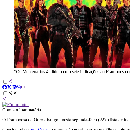
"Os Mercenários 4" lidera com sete indicações ao Framboesa 
Compartilhar matéria
O Framboesa de Ouro divulgou nesta segunda-feira (22) a lista de in
Considerada o
anti-Oscar
, a premiação escolhe os piores filmes, piore