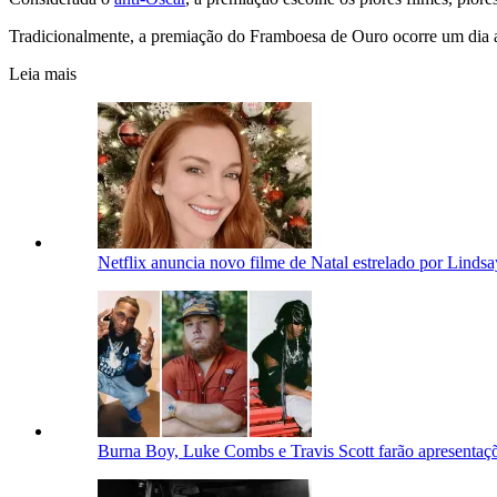
Tradicionalmente, a premiação do Framboesa de Ouro ocorre um dia 
Leia mais
Netflix anuncia novo filme de Natal estrelado por Linds
Burna Boy, Luke Combs e Travis Scott farão apresent