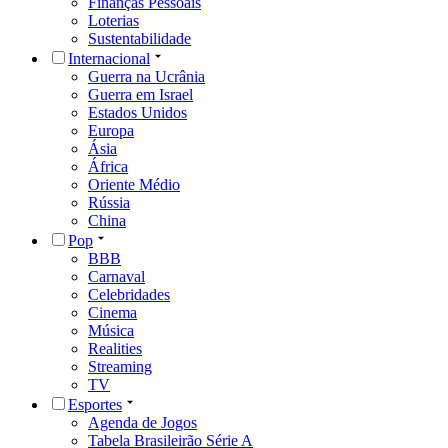
Finanças Pessoais
Loterias
Sustentabilidade
Internacional
Guerra na Ucrânia
Guerra em Israel
Estados Unidos
Europa
Ásia
África
Oriente Médio
Rússia
China
Pop
BBB
Carnaval
Celebridades
Cinema
Música
Realities
Streaming
TV
Esportes
Agenda de Jogos
Tabela Brasileirão Série A