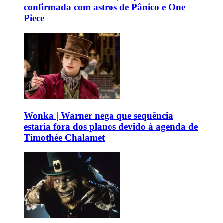
confirmada com astros de Pânico e One
Piece
Wonka | Warner nega que sequência
estaria fora dos planos devido à agenda de
Timothée Chalamet