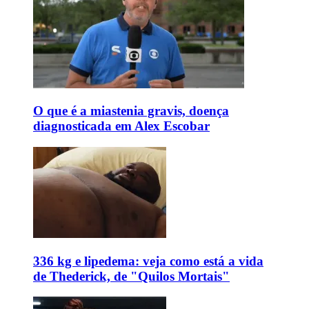
O que é a miastenia gravis, doença
diagnosticada em Alex Escobar
336 kg e lipedema: veja como está a vida
de Thederick, de "Quilos Mortais"