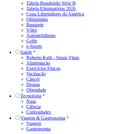
Tabela Brasileirão Série B
Tabela Eliminatórias 2026
Copa Libertadores da América
Olimpíadas
Basquete
Vôlei
Automobilismo
Golfe
e-Sports
Saúde
Roberto Kalil - Sinais Vitais
Alimentação
Exercícios Físicos
Vacinação
Câncer
Drogas
Obesidade
Tecnologia
Nasa
Ciência
Curiosidades
Viagem & Gastronomia
Viagem
Gastronomia