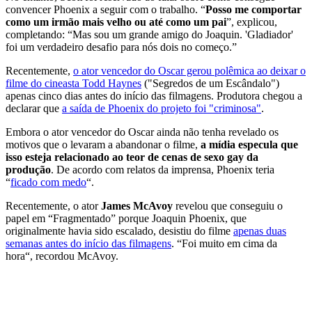
convencer Phoenix a seguir com o trabalho. “
Posso me comportar
como um irmão mais velho ou até como um pai
”, explicou,
completando: “Mas sou um grande amigo do Joaquin. 'Gladiador'
foi um verdadeiro desafio para nós dois no começo.”
Recentemente,
o ator vencedor do Oscar gerou polêmica ao deixar o
filme do cineasta Todd Haynes
("Segredos de um Escândalo")
apenas cinco dias antes do início das filmagens. Produtora chegou a
declarar que
a saída de Phoenix do projeto foi "criminosa"
.
Embora o ator vencedor do Oscar ainda não tenha revelado os
motivos que o levaram a abandonar o filme,
a mídia especula que
isso esteja relacionado ao teor de cenas de sexo gay da
produção
. De acordo com relatos da imprensa, Phoenix teria
“
ficado com medo
“.
Recentemente, o ator
James McAvoy
revelou que conseguiu o
papel em “Fragmentado” porque Joaquin Phoenix, que
originalmente havia sido escalado, desistiu do filme
apenas duas
semanas antes do início das filmagens
. “Foi muito em cima da
hora“, recordou McAvoy.