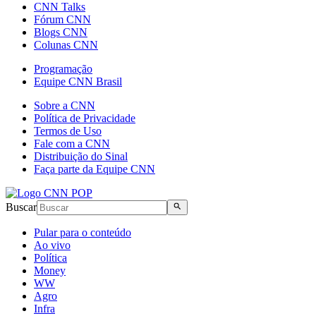
CNN Talks
Fórum CNN
Blogs CNN
Colunas CNN
Programação
Equipe CNN Brasil
Sobre a CNN
Política de Privacidade
Termos de Uso
Fale com a CNN
Distribuição do Sinal
Faça parte da Equipe CNN
Buscar
Pular para o conteúdo
Ao vivo
Política
Money
WW
Agro
Infra