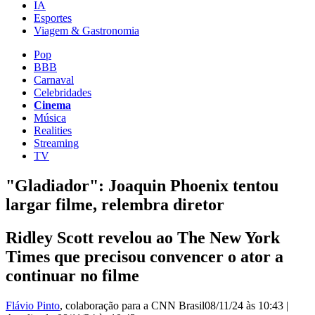
IA
Esportes
Viagem & Gastronomia
Pop
BBB
Carnaval
Celebridades
Cinema
Música
Realities
Streaming
TV
"Gladiador": Joaquin Phoenix tentou
largar filme, relembra diretor
Ridley Scott revelou ao The New York
Times que precisou convencer o ator a
continuar no filme
Flávio Pinto
, colaboração para a CNN Brasil
08/11/24 às 10:43
|