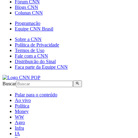
Fórum CNN
Blogs CNN
Colunas CNN
Programação
Equipe CNN Brasil
Sobre a CNN
Política de Privacidade
Termos de Uso
Fale com a CNN
Distribuição do Sinal
Faça parte da Equipe CNN
Buscar
Pular para o conteúdo
Ao vivo
Política
Money
WW
Agro
Infra
IA