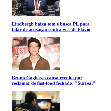
Lindbergh baixa tom e busca PL para
falar de acusação contra vice de Flávio
Bruno Gagliasso causa revolta por
reclamar de fast-food fechado: "Surreal"