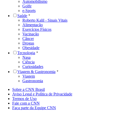
Automobilismo
Golfe
e-Sports
Saúde
Roberto Kalil - Sinais Vitais
Alimentação
Exercícios Físicos
Vacinação
Câncer
Drogas
Obesidade
Tecnologia
Nasa
Ciência
Curiosidades
Viagem & Gastronomia
Viagem
Gastronomia
Sobre a CNN Brasil
Aviso Legal e Política de Privacidade
Termos de Uso
Fale com a CNN
Faça parte da Equipe CNN