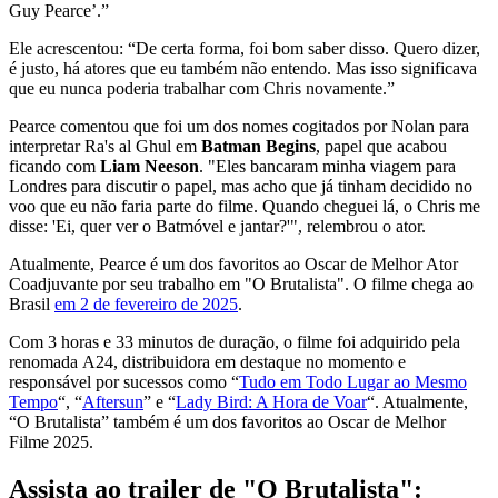
Guy Pearce’.”
Ele acrescentou: “De certa forma, foi bom saber disso. Quero dizer,
é justo, há atores que eu também não entendo. Mas isso significava
que eu nunca poderia trabalhar com Chris novamente.”
Pearce comentou que foi um dos nomes cogitados por Nolan para
interpretar Ra's al Ghul em
Batman Begins
, papel que acabou
ficando com
Liam Neeson
. "Eles bancaram minha viagem para
Londres para discutir o papel, mas acho que já tinham decidido no
voo que eu não faria parte do filme. Quando cheguei lá, o Chris me
disse: 'Ei, quer ver o Batmóvel e jantar?'", relembrou o ator.
Atualmente, Pearce é um dos favoritos ao Oscar de Melhor Ator
Coadjuvante por seu trabalho em "O Brutalista". O filme chega ao
Brasil
em 2 de fevereiro de 2025
.
Com 3 horas e 33 minutos de duração, o filme foi adquirido pela
renomada A24, distribuidora em destaque no momento e
responsável por sucessos como “
Tudo em Todo Lugar ao Mesmo
Tempo
“, “
Aftersun
” e “
Lady Bird: A Hora de Voar
“. Atualmente,
“O Brutalista” também é um dos favoritos ao Oscar de Melhor
Filme 2025.
Assista ao trailer de "O Brutalista":