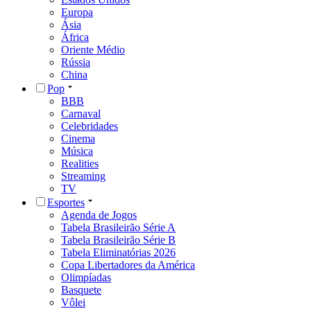
Europa
Ásia
África
Oriente Médio
Rússia
China
Pop
BBB
Carnaval
Celebridades
Cinema
Música
Realities
Streaming
TV
Esportes
Agenda de Jogos
Tabela Brasileirão Série A
Tabela Brasileirão Série B
Tabela Eliminatórias 2026
Copa Libertadores da América
Olimpíadas
Basquete
Vôlei