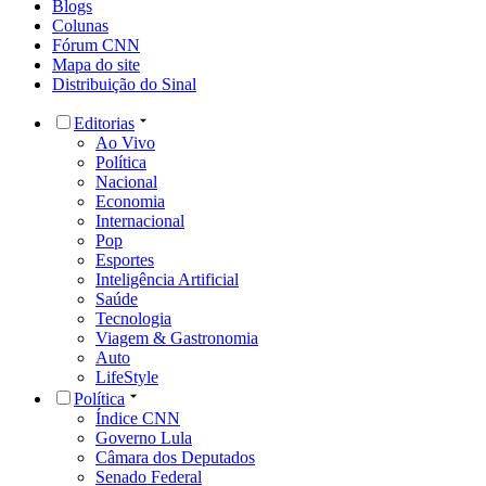
Blogs
Colunas
Fórum CNN
Mapa do site
Distribuição do Sinal
Editorias
Ao Vivo
Política
Nacional
Economia
Internacional
Pop
Esportes
Inteligência Artificial
Saúde
Tecnologia
Viagem & Gastronomia
Auto
LifeStyle
Política
Índice CNN
Governo Lula
Câmara dos Deputados
Senado Federal