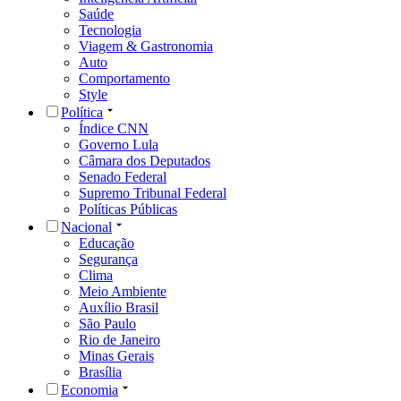
Saúde
Tecnologia
Viagem & Gastronomia
Auto
Comportamento
Style
Política
Índice CNN
Governo Lula
Câmara dos Deputados
Senado Federal
Supremo Tribunal Federal
Políticas Públicas
Nacional
Educação
Segurança
Clima
Meio Ambiente
Auxílio Brasil
São Paulo
Rio de Janeiro
Minas Gerais
Brasília
Economia