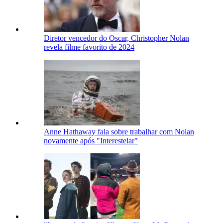
Diretor vencedor do Oscar, Christopher Nolan
revela filme favorito de 2024
Anne Hathaway fala sobre trabalhar com Nolan
novamente após "Interestelar"