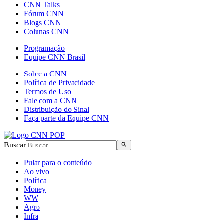
CNN Talks
Fórum CNN
Blogs CNN
Colunas CNN
Programação
Equipe CNN Brasil
Sobre a CNN
Política de Privacidade
Termos de Uso
Fale com a CNN
Distribuição do Sinal
Faça parte da Equipe CNN
Buscar
Pular para o conteúdo
Ao vivo
Política
Money
WW
Agro
Infra