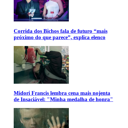
Corrida dos Bichos fala de futuro “mais
próximo do que parece”, explica elenco
Midori Francis lembra cena mais nojenta
de Insaciável: "Minha medalha de honra"