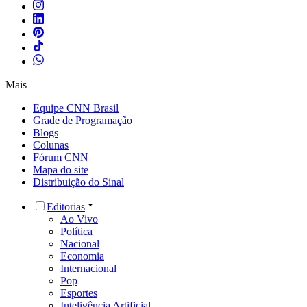
Mais
Equipe CNN Brasil
Grade de Programação
Blogs
Colunas
Fórum CNN
Mapa do site
Distribuição do Sinal
Editorias
Ao Vivo
Política
Nacional
Economia
Internacional
Pop
Esportes
Inteligência Artificial