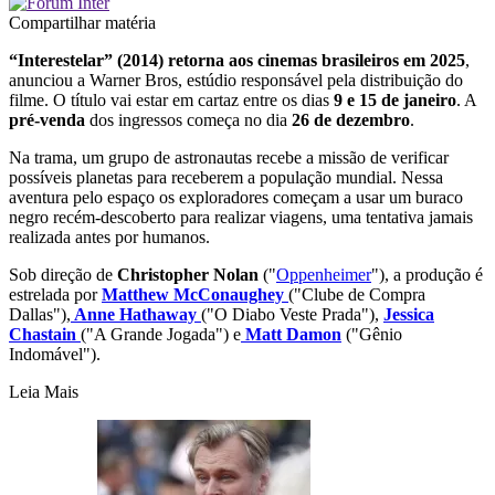
Compartilhar matéria
“Interestelar” (2014) retorna aos cinemas brasileiros em 2025
,
anunciou a Warner Bros, estúdio responsável pela distribuição do
filme. O título vai estar em cartaz entre os dias
9 e 15 de janeiro
. A
pré-venda
dos ingressos começa no dia
26 de dezembro
.
Na trama, um grupo de astronautas recebe a missão de verificar
possíveis planetas para receberem a população mundial. Nessa
aventura pelo espaço os exploradores começam a usar um buraco
negro recém-descoberto para realizar viagens, uma tentativa jamais
realizada antes por humanos.
Sob direção de
Christopher Nolan
("
Oppenheimer
"), a produção é
estrelada por
Matthew McConaughey
("Clube de Compra
Dallas"),
Anne Hathaway
("O Diabo Veste Prada"),
Jessica
Chastain
("A Grande Jogada") e
Matt Damon
("Gênio
Indomável").
Leia Mais