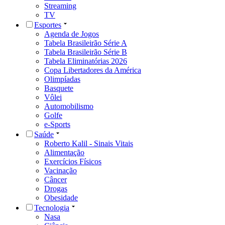
Streaming
TV
Esportes
Agenda de Jogos
Tabela Brasileirão Série A
Tabela Brasileirão Série B
Tabela Eliminatórias 2026
Copa Libertadores da América
Olimpíadas
Basquete
Vôlei
Automobilismo
Golfe
e-Sports
Saúde
Roberto Kalil - Sinais Vitais
Alimentação
Exercícios Físicos
Vacinação
Câncer
Drogas
Obesidade
Tecnologia
Nasa