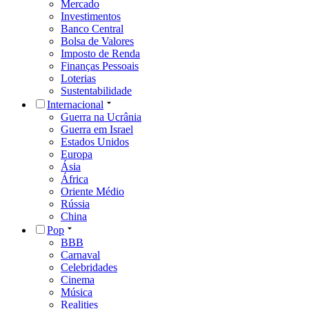
Mercado
Investimentos
Banco Central
Bolsa de Valores
Imposto de Renda
Finanças Pessoais
Loterias
Sustentabilidade
Internacional
Guerra na Ucrânia
Guerra em Israel
Estados Unidos
Europa
Ásia
África
Oriente Médio
Rússia
China
Pop
BBB
Carnaval
Celebridades
Cinema
Música
Realities