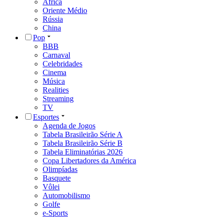
África
Oriente Médio
Rússia
China
Pop
BBB
Carnaval
Celebridades
Cinema
Música
Realities
Streaming
TV
Esportes
Agenda de Jogos
Tabela Brasileirão Série A
Tabela Brasileirão Série B
Tabela Eliminatórias 2026
Copa Libertadores da América
Olimpíadas
Basquete
Vôlei
Automobilismo
Golfe
e-Sports