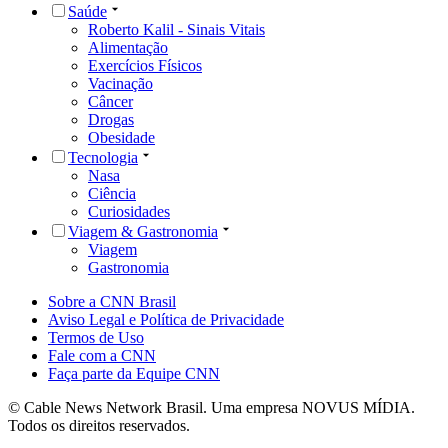
Saúde
Roberto Kalil - Sinais Vitais
Alimentação
Exercícios Físicos
Vacinação
Câncer
Drogas
Obesidade
Tecnologia
Nasa
Ciência
Curiosidades
Viagem & Gastronomia
Viagem
Gastronomia
Sobre a CNN Brasil
Aviso Legal e Política de Privacidade
Termos de Uso
Fale com a CNN
Faça parte da Equipe CNN
© Cable News Network Brasil. Uma empresa NOVUS MÍDIA.
Todos os direitos reservados.