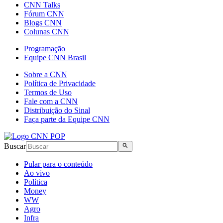
CNN Talks
Fórum CNN
Blogs CNN
Colunas CNN
Programação
Equipe CNN Brasil
Sobre a CNN
Política de Privacidade
Termos de Uso
Fale com a CNN
Distribuição do Sinal
Faça parte da Equipe CNN
Buscar
Pular para o conteúdo
Ao vivo
Política
Money
WW
Agro
Infra