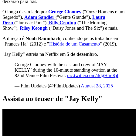
deixarão para trás.
O longa é estrelado por
George Clooney
("Onze Homens e um
Segredo"),
Adam Sandler
("Gente Grande"),
Laura
Dern
("Jurassic Park"),
Billy Crudup
("The Morning
Show"),
Riley Keough
("Daisy Jones and The Six") e mais.
A direção é
Noah Baumbach
, conhecido pelos trabalhos em
"Frances Ha" (2012) e "
História de um Casamento
" (2019).
"Jay Kelly" estreia na Netflix em
5
de dezembro
.
George Clooney with the cast and crew of ‘JAY
KELLY’ during the 10-minute standing ovation at the
82nd Venice Film Festival.
pic.twitter.com/rklgH5eRjf
— Film Updates (@FilmUpdates)
August 28, 2025
Assista ao teaser de "Jay Kelly"