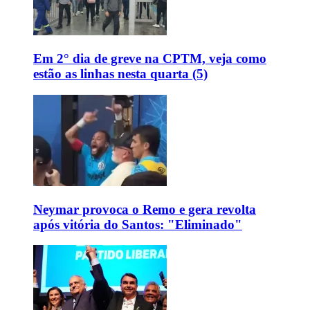
Em 2° dia de greve na CPTM, veja como
estão as linhas nesta quarta (5)
Neymar provoca o Remo e gera revolta
após vitória do Santos: "Eliminado"