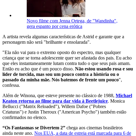
Novo filme com Jenna Ortega, de "Wandinha",
gera espanto por cena erótica
A artista revela algumas características de Astrid e garante que a
personagem não será "brilhante e ensolarada".
"Ela não vai para o extremo oposto do espectro, mas qualquer
criança que se torna adolescente quer ser afastada dos pais. Eu acho
que eles instantaneamente lutam contra tudo o que seus pais amam.
Então eu acho que é um pouco disso.
Não estou usando rosa e sou
líder de torcida, mas sou um pouco contra a história ou o
passado da minha mãe. Nós batemos de frente um pouco
",
confessa.
Além de Winona, que esteve presente no clássico de 1988,
Michael
Keaton retorna ao filme para dar vida à Beetlejuice
. Monica
Bellucci ("Matrix Reloaded"), Willem Dafoe ("Pobres
Criaturas") e Justin Theroux ("American Psycho") também estão
confirmados no elenco.
“Os Fantasmas se Divertem 2”
chega aos cinemas brasileiros
ainda neste ano.
Nos EUA, a data de estreia está marcada para 6 de