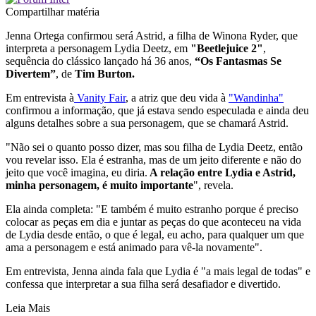
Compartilhar matéria
Jenna Ortega confirmou será Astrid, a filha de Winona Ryder, que
interpreta a personagem Lydia Deetz, em
"Beetlejuice 2"
,
sequência do clássico lançado há 36 anos,
“Os Fantasmas Se
Divertem”
, de
Tim Burton.
Em entrevista à
Vanity Fair
, a atriz que deu vida à
"Wandinha"
confirmou a informação, que já estava sendo especulada e ainda deu
alguns detalhes sobre a sua personagem, que se chamará Astrid.
"Não sei o quanto posso dizer, mas sou filha de Lydia Deetz, então
vou revelar isso. Ela é estranha, mas de um jeito diferente e não do
jeito que você imagina, eu diria.
A relação entre Lydia e Astrid,
minha personagem, é muito importante
", revela.
Ela ainda completa: "E também é muito estranho porque é preciso
colocar as peças em dia e juntar as peças do que aconteceu na vida
de Lydia desde então, o que é legal, eu acho, para qualquer um que
ama a personagem e está animado para vê-la novamente".
Em entrevista, Jenna ainda fala que Lydia é "a mais legal de todas" e
confessa que interpretar a sua filha será desafiador e divertido.
Leia Mais