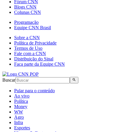
Fórum CNN
Blogs CNN
Colunas CNN
Programação
Equipe CNN Brasil
Sobre a CNN
Política de Privacidade
Termos de Uso
Fale com a CNN
Distribuição do Sinal
Faça parte da Equipe CNN
Buscar
Pular para o conteúdo
Ao vivo
Política
Money
WW
Agro
Infra
Esportes