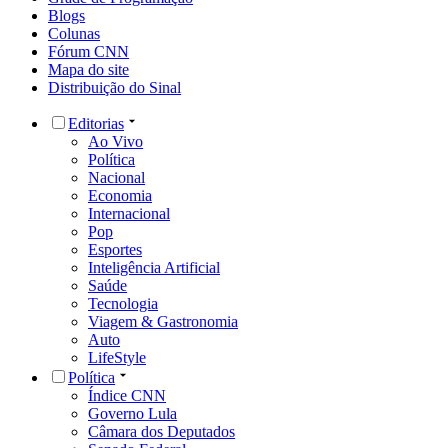
Blogs
Colunas
Fórum CNN
Mapa do site
Distribuição do Sinal
Editorias
Ao Vivo
Política
Nacional
Economia
Internacional
Pop
Esportes
Inteligência Artificial
Saúde
Tecnologia
Viagem & Gastronomia
Auto
LifeStyle
Política
Índice CNN
Governo Lula
Câmara dos Deputados