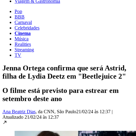
Viagem & Gastronomia
Pop
BBB
Carnaval
Celebridades
Cinema
Música
Realities
Streaming
TV
Jenna Ortega confirma que será Astrid,
filha de Lydia Deetz em "Beetlejuice 2"
O filme está previsto para estrear em
setembro deste ano
Ana Beatriz Dias
, da CNN
, São Paulo
21/02/24 às 12:37
|
Atualizado
21/02/24 às 12:37