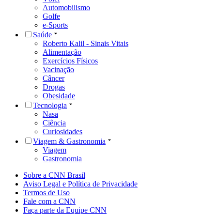
Automobilismo
Golfe
e-Sports
Saúde
Roberto Kalil - Sinais Vitais
Alimentação
Exercícios Físicos
Vacinação
Câncer
Drogas
Obesidade
Tecnologia
Nasa
Ciência
Curiosidades
Viagem & Gastronomia
Viagem
Gastronomia
Sobre a CNN Brasil
Aviso Legal e Política de Privacidade
Termos de Uso
Fale com a CNN
Faça parte da Equipe CNN