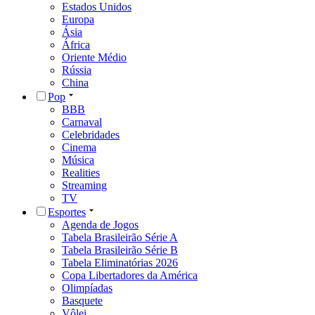
Estados Unidos
Europa
Ásia
África
Oriente Médio
Rússia
China
Pop
BBB
Carnaval
Celebridades
Cinema
Música
Realities
Streaming
TV
Esportes
Agenda de Jogos
Tabela Brasileirão Série A
Tabela Brasileirão Série B
Tabela Eliminatórias 2026
Copa Libertadores da América
Olimpíadas
Basquete
Vôlei