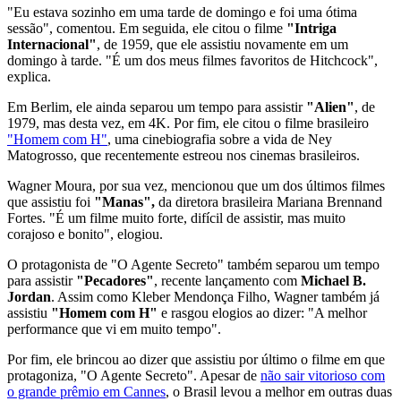
"Eu estava sozinho em uma tarde de domingo e foi uma ótima
sessão", comentou. Em seguida, ele citou o filme
"Intriga
Internacional"
, de 1959, que ele assistiu novamente em um
domingo à tarde. "É um dos meus filmes favoritos de Hitchcock",
explica.
Em Berlim, ele ainda separou um tempo para assistir
"Alien"
, de
1979, mas desta vez, em 4K. Por fim, ele citou o filme brasileiro
"Homem com H"
, uma cinebiografia sobre a vida de Ney
Matogrosso, que recentemente estreou nos cinemas brasileiros.
Wagner Moura, por sua vez, mencionou que um dos últimos filmes
que assistiu foi
"Manas",
da diretora brasileira Mariana Brennand
Fortes. "É um filme muito forte, difícil de assistir, mas muito
corajoso e bonito", elogiou.
O protagonista de "O Agente Secreto" também separou um tempo
para assistir
"Pecadores"
, recente lançamento com
Michael B.
Jordan
. Assim como Kleber Mendonça Filho, Wagner também já
assistiu
"Homem com H"
e rasgou elogios ao dizer: "A melhor
performance que vi em muito tempo".
Por fim, ele brincou ao dizer que assistiu por último o filme em que
protagoniza, "O Agente Secreto". Apesar de
não sair vitorioso com
o grande prêmio em Cannes
, o Brasil levou a melhor em outras duas