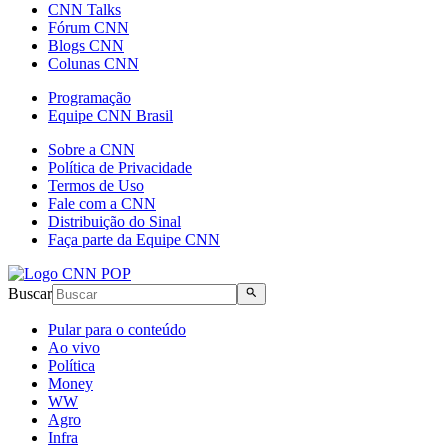
CNN Talks
Fórum CNN
Blogs CNN
Colunas CNN
Programação
Equipe CNN Brasil
Sobre a CNN
Política de Privacidade
Termos de Uso
Fale com a CNN
Distribuição do Sinal
Faça parte da Equipe CNN
Buscar
Pular para o conteúdo
Ao vivo
Política
Money
WW
Agro
Infra