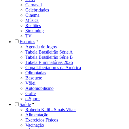
Carnaval
Celebridades
Cinema
Música
Realities
Streaming
TV
Esportes
Agenda de Jogos
Tabela Brasileirão Série A
Tabela Brasileirão Série B
Tabela Eliminatórias 2026
Copa Libertadores da América
Olimpíadas
Basquete
Vôlei
Automobilismo
Golfe
e-Sports
Saúde
Roberto Kalil - Sinais Vitais
Alimentação
Exercícios Físicos
Vacinação