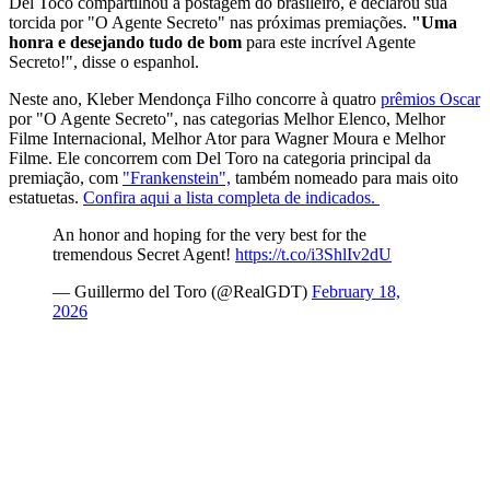
Del Toco compartilhou a postagem do brasileiro, e declarou sua
torcida por "O Agente Secreto" nas próximas premiações.
"Uma
honra e desejando tudo de bom
para este incrível Agente
Secreto!", disse o espanhol.
Neste ano, Kleber Mendonça Filho concorre à quatro
prêmios Oscar
por "O Agente Secreto", nas categorias Melhor Elenco, Melhor
Filme Internacional, Melhor Ator para Wagner Moura e Melhor
Filme. Ele concorrem com Del Toro na categoria principal da
premiação, com
"Frankenstein",
também nomeado para mais oito
estatuetas.
Confira aqui a lista completa de indicados.
An honor and hoping for the very best for the
tremendous Secret Agent!
https://t.co/i3ShlIv2dU
— Guillermo del Toro (@RealGDT)
February 18,
2026