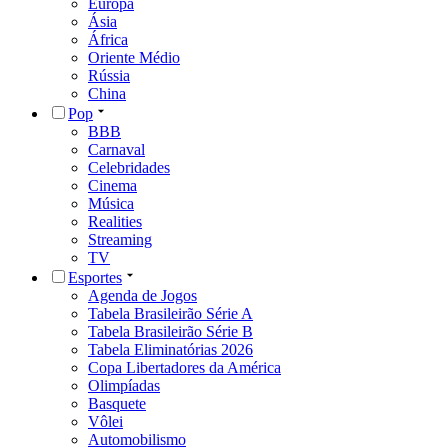
Europa
Ásia
África
Oriente Médio
Rússia
China
Pop
BBB
Carnaval
Celebridades
Cinema
Música
Realities
Streaming
TV
Esportes
Agenda de Jogos
Tabela Brasileirão Série A
Tabela Brasileirão Série B
Tabela Eliminatórias 2026
Copa Libertadores da América
Olimpíadas
Basquete
Vôlei
Automobilismo