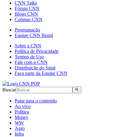
CNN Talks
Fórum CNN
Blogs CNN
Colunas CNN
Programação
Equipe CNN Brasil
Sobre a CNN
Política de Privacidade
Termos de Uso
Fale com a CNN
Distribuição do Sinal
Faça parte da Equipe CNN
Buscar
Pular para o conteúdo
Ao vivo
Política
Money
WW
Agro
Infra