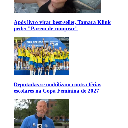
Após livro virar best-seller, Tamara Klink
pede: "Parem de comprar"
Deputadas se mobilizam contra férias
escolares na Copa Feminina de 2027