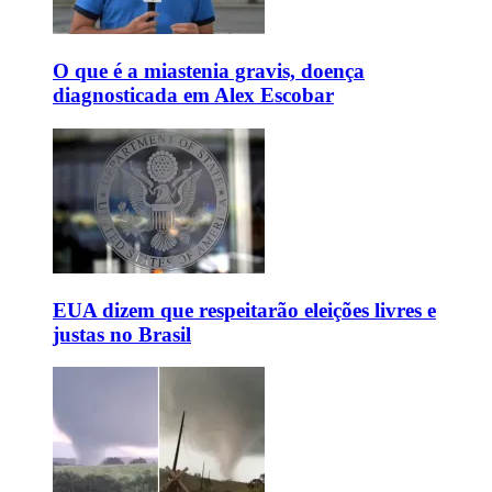
O que é a miastenia gravis, doença
diagnosticada em Alex Escobar
EUA dizem que respeitarão eleições livres e
justas no Brasil