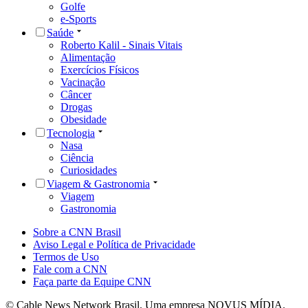
Golfe
e-Sports
Saúde
Roberto Kalil - Sinais Vitais
Alimentação
Exercícios Físicos
Vacinação
Câncer
Drogas
Obesidade
Tecnologia
Nasa
Ciência
Curiosidades
Viagem & Gastronomia
Viagem
Gastronomia
Sobre a CNN Brasil
Aviso Legal e Política de Privacidade
Termos de Uso
Fale com a CNN
Faça parte da Equipe CNN
© Cable News Network Brasil. Uma empresa NOVUS MÍDIA.