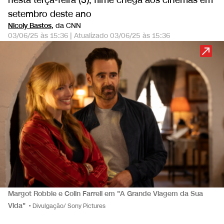
nesta terça-feira (3); filme chega aos cinemas em
setembro deste ano
Nicoly Bastos
, da CNN
03/06/25 às 15:36
|
Atualizado
03/06/25 às 15:36
Margot Robbie e Colin Farrell em "A Grande Viagem da Sua
Vida"
•
Divulgação/ Sony Pictures