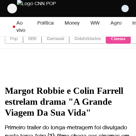
Pular para o conteúdo
Ao
Política
Money
WW
Agro
I
vivo
Pop
BBB
Carnaval
Celebridades
Cinema
Margot Robbie e Colin Farrell
estrelam drama "A Grande
Viagem Da Sua Vida"
Primeiro trailer do longa-metragem foi divulgado