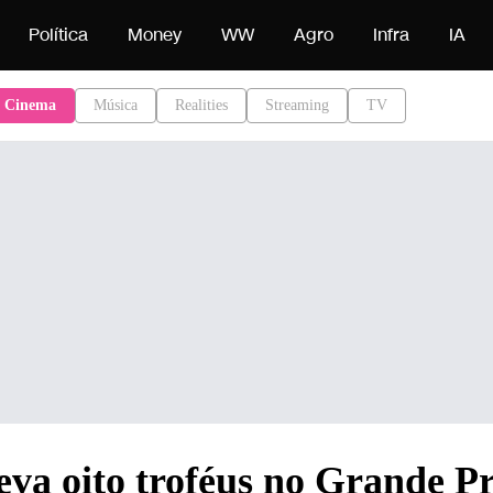
onteúdo
Política
Money
WW
Agro
Infra
IA
Cinema
Música
Realities
Streaming
TV
eva oito troféus no Grande P