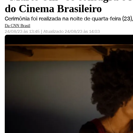
do Cinema Brasileiro
Cerimônia foi realizada na noite de quarta-feira (23
Da CNN Brasil
24/08/23 às 13:45
|
Atualizado
24/08/23 às 14:03