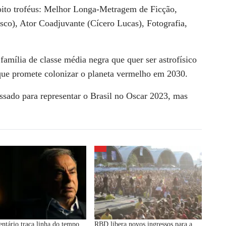
ito troféus: Melhor Longa-Metragem de Ficção,
isco), Ator Coadjuvante (Cícero Lucas), Fotografia,
mília de classe média negra que quer ser astrofísico
que promete colonizar o planeta vermelho em 2030.
ssado para representar o Brasil no Oscar 2023, mas
tário traça linha do tempo
RBD libera novos ingressos para a