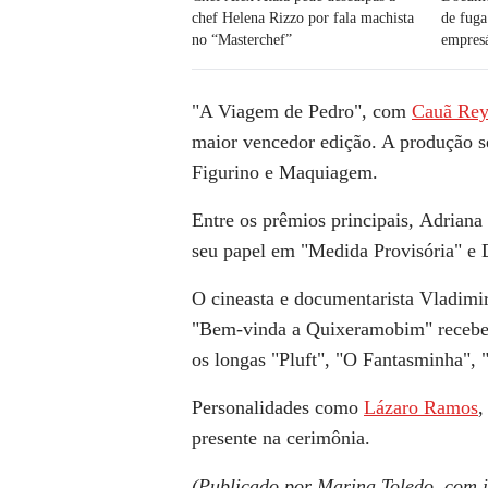
chef Helena Rizzo por fala machista
de fuga
no “Masterchef”
empresá
"A Viagem de Pedro"
, com
Cauã Re
maior vencedor edição. A produção s
Figurino e Maquiagem.
Entre os prêmios principais,
Adriana 
seu papel em
"Medida Provisória"
e
O cineasta e documentarista Vladimi
"Bem-vinda a Quixeramobim"
recebe
os longas
"Pluft"
,
"O Fantasminha"
,
Personalidades como
Lázaro Ramos
presente na cerimônia.
(Publicado por Marina Toledo, com 