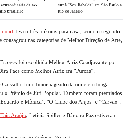
 extraordinária de ex-
turnê “Soy Rebelde” em São Paulo e
rio brasileiro
Rio de Janeiro
ymond
, levou três prêmios para casa, sendo o segundo
e consagrou nas categorias de Melhor Direção de Arte,
Esteves
foi escolhida Melhor Atriz Coadjuvante por
Dira Paes
como Melhor Atriz em
"Pureza"
.
r Carvalho foi o homenageado da noite e o longa
u o Prêmio de Júri Popular. Também foram premiados
"Eduardo e Mônica"
,
"O Clube dos Anjos"
e
"Carvão"
.
,
Taís Araújo
,
Letícia Spiller
e
Bárbara Paz
estiveram
informações da Agência Brasil)