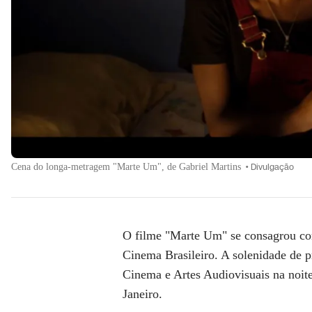
Cena do longa-metragem "Marte Um", de Gabriel Martins
•
Divulgação
O filme
"Marte Um"
se consagrou c
Cinema Brasileiro
. A solenidade de 
Cinema e Artes Audiovisuais na noite
Janeiro.