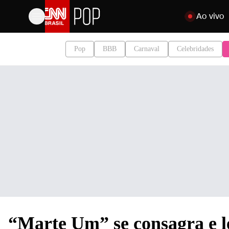
Pular para o c
Ao vivo
Pop
BBB
Carnaval
Celebridades
“Marte Um” se consagra e l