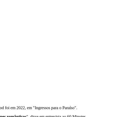
od foi em 2022, em "Ingressos para o Paraíso".
lmes românticos
", disse em entrevista ao 60 Minutes.