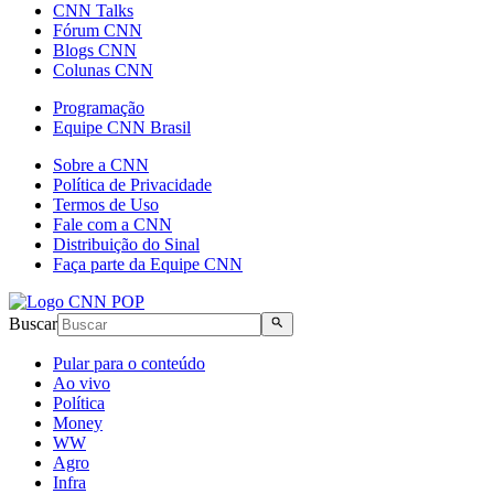
CNN Talks
Fórum CNN
Blogs CNN
Colunas CNN
Programação
Equipe CNN Brasil
Sobre a CNN
Política de Privacidade
Termos de Uso
Fale com a CNN
Distribuição do Sinal
Faça parte da Equipe CNN
Buscar
Pular para o conteúdo
Ao vivo
Política
Money
WW
Agro
Infra