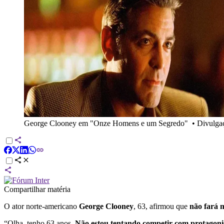
George Clooney em "Onze Homens e um Segredo"
•
Divulga
Compartilhar matéria
O ator norte-americano
George Clooney
, 63, afirmou que
não fará 
“Olha, tenho 63 anos.
Não estou tentando competir com protagonis