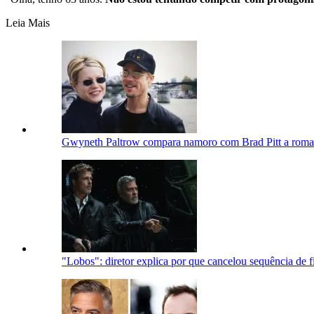
Leia Mais
Gwyneth Paltrow compara namoro com Brad Pitt a roma
"Lobos": diretor explica por que cancelou sequência de 