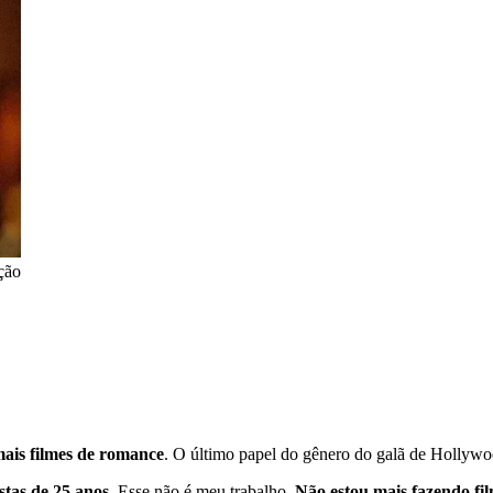
ção
mais filmes de romance
. O último papel do gênero do galã de Hollywo
tas de 25 anos
. Esse não é meu trabalho
. Não estou mais fazendo fi