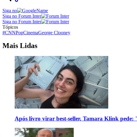
Siga no
Siga no Forum Inter
Siga no Forum Inter
Tópicos
#CNNPop
Cinema
George Clooney
Mais Lidas
Após livro virar best-seller, Tamara Klink pede