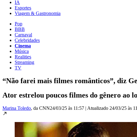
IA
Esportes
Viagem & Gastronomia
Pop
BBB
Carnaval
Celebridades
Cinema
Música
Realities
Streaming
TV
“Não farei mais filmes românticos”, diz G
Ator estrelou poucos filmes do gênero ao l
Marina Toledo
, da CNN
24/03/25 às 11:57
|
Atualizado
24/03/25 às 1