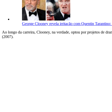
George Clooney revela irritação com Quentin Tarantino
Ao longo da carreira, Clooney, na verdade, optou por projetos de dr
(2007).