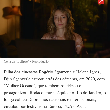
Cena de "Eclipse" • Reprodução
Filha dos cineastas
Rogério Sganzerla
e
Helena Ignez
,
Djin Sganzerla
estreou atrás das câmeras, em 2020, com
"
Mulher Oceano
", que também roteirizou e
protagonizou. Rodado entre Tóquio e o Rio de Janeiro, o
longa colheu 15 prêmios nacionais e internacionais,
circulou por festivais na Europa, EUA e Ásia.