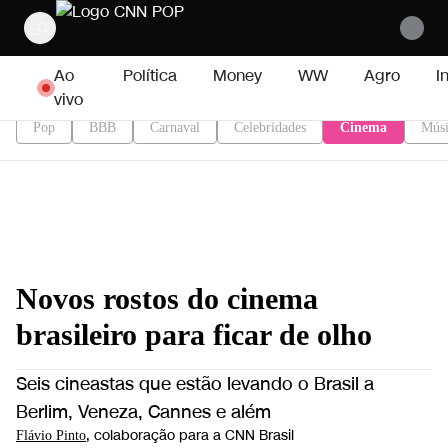
Pular para o conteúdo
Ao
Política
Money
WW
Agro
I
vivo
Pop
BBB
Carnaval
Celebridades
Cinema
Músi
Novos rostos do cinema
brasileiro para ficar de olho
Seis cineastas que estão levando o Brasil a
Berlim, Veneza, Cannes e além
, colaboração para a CNN Brasil
Flávio Pinto