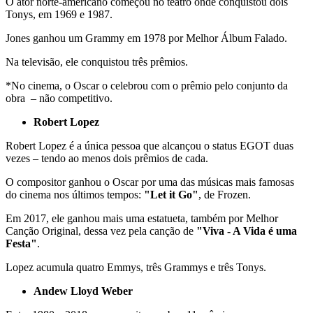
O ator norte-americano começou no teatro onde conquistou dois
Tonys, em 1969 e 1987.
Jones ganhou um Grammy em 1978 por Melhor Álbum Falado.
Na televisão, ele conquistou três prêmios.
*No cinema, o Oscar o celebrou com o prêmio pelo conjunto da
obra – não competitivo.
Robert Lopez
Robert Lopez é a única pessoa que alcançou o status EGOT duas
vezes – tendo ao menos dois prêmios de cada.
O compositor ganhou o Oscar por uma das músicas mais famosas
do cinema nos últimos tempos:
"Let it Go"
, de Frozen.
Em 2017, ele ganhou mais uma estatueta, também por Melhor
Canção Original, dessa vez pela canção de
"Viva - A Vida é uma
Festa"
.
Lopez acumula quatro Emmys, três Grammys e três Tonys.
Andew Lloyd Weber