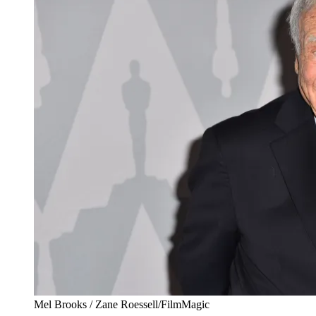
Mel Brooks / Zane Roessell/FilmMagic