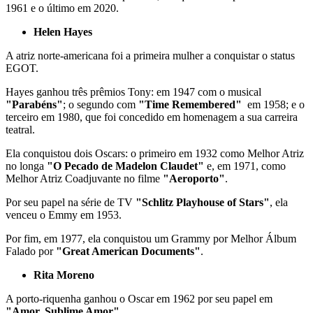
1961 e o último em 2020.
Helen Hayes
A atriz norte-americana foi a primeira mulher a conquistar o status
EGOT.
Hayes ganhou três prêmios Tony: em 1947 com o musical
"Parabéns"
; o segundo com
"Time Remembered"
em 1958; e o
terceiro em 1980, que foi concedido em homenagem a sua carreira
teatral.
Ela conquistou dois Oscars: o primeiro em 1932 como Melhor Atriz
no longa
"O Pecado de Madelon Claudet"
e, em 1971, como
Melhor Atriz Coadjuvante no filme
"Aeroporto"
.
Por seu papel na série de TV
"Schlitz Playhouse of Stars"
, ela
venceu o Emmy em 1953.
Por fim, em 1977, ela conquistou um Grammy por Melhor Álbum
Falado por
"Great American Documents"
.
Rita Moreno
A porto-riquenha ganhou o Oscar em 1962 por seu papel em
"Amor, Sublime Amor"
.