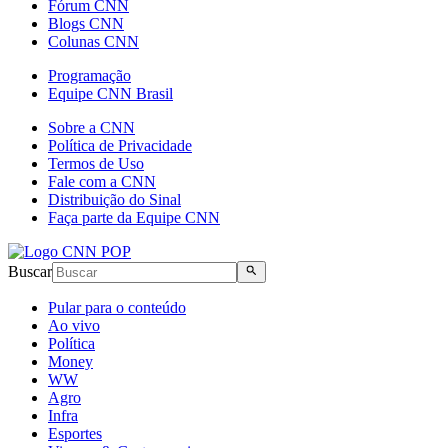
Fórum CNN
Blogs CNN
Colunas CNN
Programação
Equipe CNN Brasil
Sobre a CNN
Política de Privacidade
Termos de Uso
Fale com a CNN
Distribuição do Sinal
Faça parte da Equipe CNN
Buscar
Pular para o conteúdo
Ao vivo
Política
Money
WW
Agro
Infra
Esportes