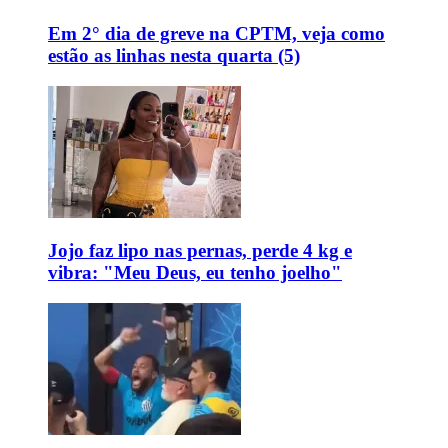
Em 2° dia de greve na CPTM, veja como
estão as linhas nesta quarta (5)
Jojo faz lipo nas pernas, perde 4 kg e
vibra: "Meu Deus, eu tenho joelho"