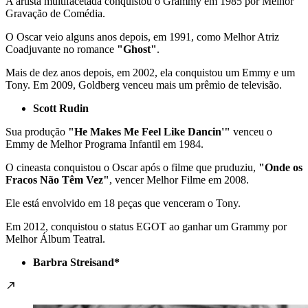
A artista multifacetada conquistou o Grammy em 1985 por Melhor
Gravação de Comédia.
O Oscar veio alguns anos depois, em 1991, como Melhor Atriz
Coadjuvante no romance
"Ghost"
.
Mais de dez anos depois, em 2002, ela conquistou um Emmy e um
Tony. Em 2009, Goldberg venceu mais um prêmio de televisão.
Scott Rudin
Sua produção
"He Makes Me Feel Like Dancin'"
venceu o
Emmy de Melhor Programa Infantil em 1984.
O cineasta conquistou o Oscar após o filme que pruduziu,
"Onde os
Fracos Não Têm Vez"
, vencer Melhor Filme em 2008.
Ele está envolvido em 18 peças que venceram o Tony.
Em 2012, conquistou o status EGOT ao ganhar um Grammy por
Melhor Álbum Teatral.
Barbra Streisand*