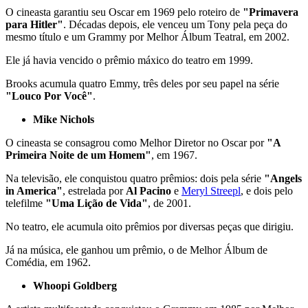
O cineasta garantiu seu Oscar em 1969 pelo roteiro de
"Primavera
para Hitler"
. Décadas depois, ele venceu um Tony pela peça do
mesmo título e um Grammy por Melhor Álbum Teatral, em 2002.
Ele já havia vencido o prêmio máxico do teatro em 1999.
Brooks acumula quatro Emmy, três deles por seu papel na série
"Louco Por Você"
.
Mike Nichols
O cineasta se consagrou como Melhor Diretor no Oscar por
"A
Primeira Noite de um Homem"
, em 1967.
Na televisão, ele conquistou quatro prêmios: dois pela série
"Angels
in America"
, estrelada por
Al Pacino
e
Meryl Streepl
, e dois pelo
telefilme
"Uma Lição de Vida"
, de 2001.
No teatro, ele acumula oito prêmios por diversas peças que dirigiu.
Já na música, ele ganhou um prêmio, o de Melhor Álbum de
Comédia, em 1962.
Whoopi Goldberg