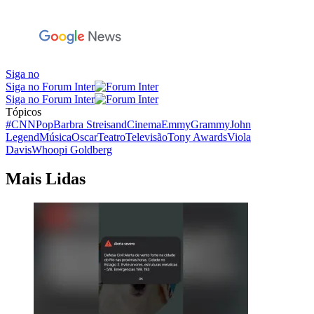
Siga no
Siga no Forum Inter
Siga no Forum Inter
Tópicos
#CNNPop
Barbra Streisand
Cinema
Emmy
Grammy
John
Legend
Música
Oscar
Teatro
Televisão
Tony Awards
Viola
Davis
Whoopi Goldberg
Mais Lidas