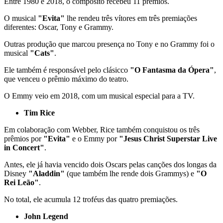
Entre 1980 e 2018, o composito recebeu 11 prêmios.
O musical
"Evita"
lhe rendeu três vítores em três premiações
diferentes: Oscar, Tony e Grammy.
Outras produção que marcou presença no Tony e no Grammy foi o
musical
"Cats"
.
Ele também é responsável pelo clásicco
"O Fantasma da Ópera"
,
que venceu o prêmio máximo do teatro.
O Emmy veio em 2018, com um musical especial para a TV.
Tim Rice
Em colaboração com Webber, Rice também conquistou os três
prêmios por
"Evita"
e o Emmy por
"Jesus Christ Superstar Live
in Concert"
.
Antes, ele já havia vencido dois Oscars pelas canções dos longas da
Disney
"Aladdin"
(que também lhe rende dois Grammys) e
"O
Rei Leão"
.
No total, ele acumula 12 troféus das quatro premiações.
John Legend