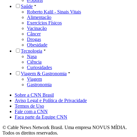
e-Sports
Saúde
Roberto Kalil - Sinais Vitais
Alimentação
Exercícios Físicos
Vacinação
Câncer
Drogas
Obesidade
Tecnologia
Nasa
Ciência
Curiosidades
Viagem & Gastronomia
Viagem
Gastronomia
Sobre a CNN Brasil
Aviso Legal e Política de Privacidade
Termos de Uso
Fale com a CNN
Faça parte da Equipe CNN
© Cable News Network Brasil. Uma empresa NOVUS MÍDIA.
Todos os direitos reservados.