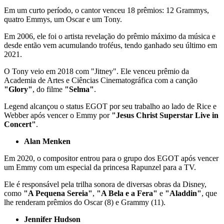
Em um curto período, o cantor venceu 18 prêmios: 12 Grammys,
quatro Emmys, um Oscar e um Tony.
Em 2006, ele foi o artista revelação do prêmio máximo da música e
desde então vem acumulando troféus, tendo ganhado seu último em
2021.
O Tony veio em 2018 com "Jitney". Ele venceu prêmio da
Academia de Artes e Ciências Cinematográfica com a canção
"Glory"
, do filme
"Selma"
.
Legend alcançou o status EGOT por seu trabalho ao lado de Rice e
Webber após vencer o Emmy por
"Jesus Christ Superstar Live in
Concert"
.
Alan Menken
Em 2020, o compositor entrou para o grupo dos EGOT após vencer
um Emmy com um especial da princesa Rapunzel para a TV.
Ele é responsável pela trilha sonora de diversas obras da Disney,
como
"A Pequena Sereia"
,
"A Bela e a Fera"
e
"Aladdin"
, que
lhe renderam prêmios do Oscar (8) e Grammy (11).
Jennifer Hudson