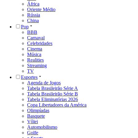
África
Oriente Médio
Rússia
China
Pop
BBB
Carnaval
Celebridades
Cinema
Música
Realities
Streaming
TV
Esportes
Agenda de Jogos
Tabela Brasileirão Série A
Tabela Brasileirão Série B
Tabela Eliminatórias 2026
Copa Libertadores da América
Olimpíadas
Basquete
Vôlei
Automobilismo
Golfe