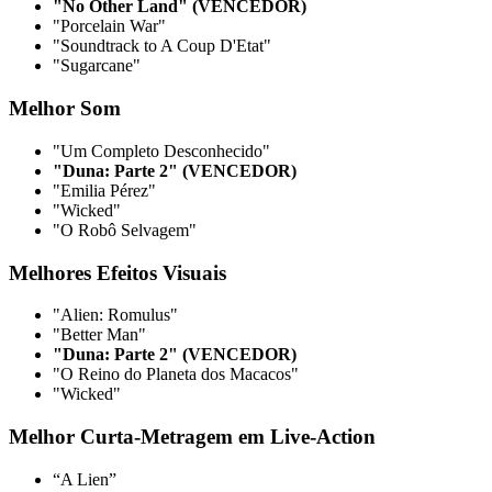
"No Other Land" (VENCEDOR)
"Porcelain War"
"Soundtrack to A Coup D'Etat"
"Sugarcane"
Melhor Som
"Um Completo Desconhecido"
"Duna: Parte 2" (VENCEDOR)
"Emilia Pérez"
"Wicked"
"O Robô Selvagem"
Melhores Efeitos Visuais
"Alien: Romulus"
"Better Man"
"Duna: Parte 2" (VENCEDOR)
"O Reino do Planeta dos Macacos"
"Wicked"
Melhor Curta-Metragem em Live-Action
“A Lien”