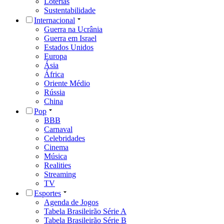
Loterias
Sustentabilidade
Internacional
Guerra na Ucrânia
Guerra em Israel
Estados Unidos
Europa
Ásia
África
Oriente Médio
Rússia
China
Pop
BBB
Carnaval
Celebridades
Cinema
Música
Realities
Streaming
TV
Esportes
Agenda de Jogos
Tabela Brasileirão Série A
Tabela Brasileirão Série B