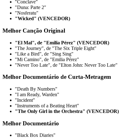
"Conclave"
"Duna: Parte 2"
"Nosferatu"
"Wicked" (VENCEDOR)
Melhor Canção Original
"El Mal", de "Emilia Pérez" (VENCEDOR)
"The Journey", de "The Six Triple Eight"
"Like a Bird", de "Sing Sing"
"Mi Camino", de "Emilia Pérez"
"Never Too Late", de "Elton John: Never Too Late"
Melhor Documentário de Curta-Metragem
"Death By Numbers"
"I am Ready, Warden"
"Incident"
"Instruments of a Beating Heart"
"The Only Girl in the Orchestra" (VENCEDOR)
Melhor Documentário
"Black Box Diaries"