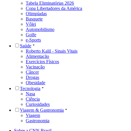
Tabela Eliminatórias 2026
Copa Libertadores da América
Olimpíadas
Basquete
Vôlei
Automobilismo
Golfe
e-Sports
Saúde
Roberto Kalil - Sinais Vitais
Alimentação
Exercícios Físicos
Vacinação
Câncer
Drogas
Obesidade
Tecnologia
Nasa
Ciência
Curiosidades
Viagem & Gastronomia
Viagem
Gastronomia
Sobre a CNN Brasil