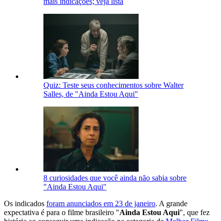
mais indicações; veja lista
Quiz: Teste seus conhecimentos sobre Walter
Salles, de "Ainda Estou Aqui"
8 curiosidades que você ainda não sabia sobre
"Ainda Estou Aqui"
Os indicados
foram anunciados em 23 de janeiro
. A grande
expectativa é para o filme brasileiro "
Ainda
Estou Aqui
", que fez