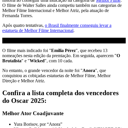
história ao conseguir uma indicação na categoria de
Melhor Filme
.
O filme de Walter Salles ainda competiu também nas categorias de
Melhor Filme Internacional e Melhor Atriz, pela atuação de
Fernanda Torres.
Após quatro tentativas,
o Brasil finalmente conseguiu levar a
estatueta de Melhor Filme Internacional
.
O filme mais indicado foi "
Emilia Pérez
", que recebeu 13
nomeações nesta edição da premiação. Em seguida, aparecem "
O
Brutalista
" e "
Wicked
", com 10 cada.
No entanto, o grande vencedor da noite foi "
Anora
", que
conquistou as cobiçadas estatuetas de Melhor Filme, Melhor
Direção e Melhor Atriz.
Confira a lista completa dos vencedores
do Oscar 2025:
Melhor Ator Coadjuvante
Yura Borisov, por “Anora”