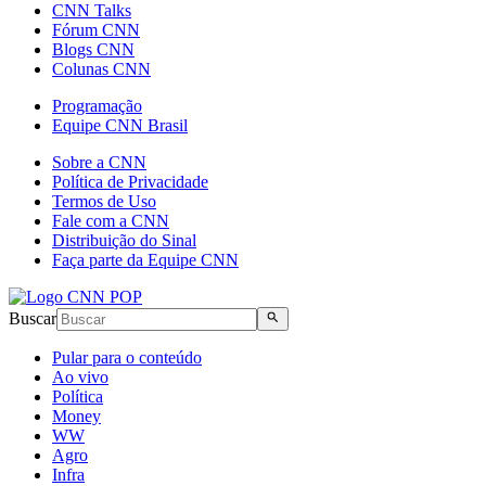
CNN Talks
Fórum CNN
Blogs CNN
Colunas CNN
Programação
Equipe CNN Brasil
Sobre a CNN
Política de Privacidade
Termos de Uso
Fale com a CNN
Distribuição do Sinal
Faça parte da Equipe CNN
Buscar
Pular para o conteúdo
Ao vivo
Política
Money
WW
Agro
Infra