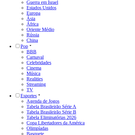
Guerra em Israel
Estados Unidos
Europa
Ásia
África
Oriente Médio
Rússia
China
Pop
BBB
Carnaval
Celebridades
Cinema
Música
Realities
Streaming
TV
Esportes
Agenda de Jogos
Tabela Brasileirão Série A
Tabela Brasileirão Série B
Tabela Eliminatórias 2026
Copa Libertadores da América
Olimpíadas
Basquete