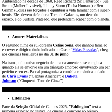
Ambientado na década de 1960, Reed Richard (Sr. Fantástico), Sue
Strom (Mulher Invisível), Johnny Storm (Tocha Humana) e Ben
Grimm (Coisa) são forçados a equilibrar a vida familiar com a super-
heróis. Eles devem defender a Terra de Galactus, um deus do
espaço, e do Surfista Prateado, que pretendem acabar com o planeta.
Amores Materialistas
O segundo filme da sul-coreana
Celine Song
, que ganhou fama ao
escrever e dirigir o título indicado ao Oscar "
Vidas Passadas
", chega
aos cinemas brasileiros no dia
31 de julho
.
Na trama, o lucrativo negócio de uma casamenteira se complica
quando ela se envolve em um triângulo amoroso envolvendo um par
perfeito e seu ex. Pascal protagoniza a comédia romântica ao lado
de
Chris Evans
("Capitão América") e
Dakota
Johnson
("Cinquenta Tons de Cinza")
Eddington
Parte da
Seleção Oficial
de Cannes 2025,
"Eddington"
terá a
primeira exibição no festival de cinema e concorre ao prêmio