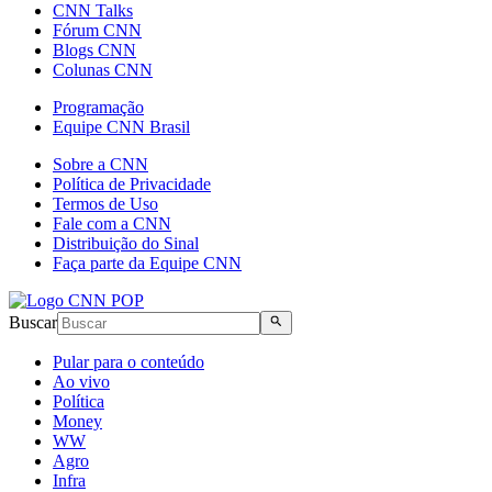
CNN Talks
Fórum CNN
Blogs CNN
Colunas CNN
Programação
Equipe CNN Brasil
Sobre a CNN
Política de Privacidade
Termos de Uso
Fale com a CNN
Distribuição do Sinal
Faça parte da Equipe CNN
Buscar
Pular para o conteúdo
Ao vivo
Política
Money
WW
Agro
Infra