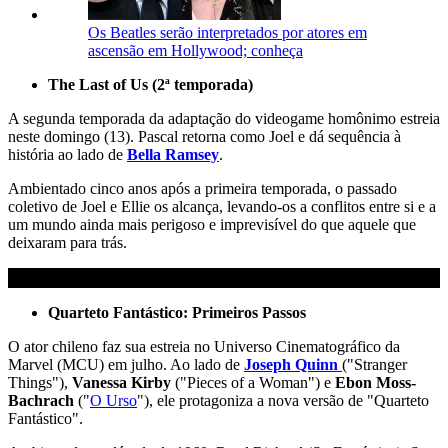
Os Beatles serão interpretados por atores em
ascensão em Hollywood; conheça
The Last of Us (2ª temporada)
A segunda temporada da adaptação do videogame homônimo estreia
neste domingo (13). Pascal retorna como Joel e dá sequência à
história ao lado de
Bella Ramsey
.
Ambientado cinco anos após a primeira temporada, o
passado
coletivo de Joel e Ellie os alcança, levando-os a conflitos entre si e a
um mundo ainda mais perigoso e imprevisível do que aquele que
deixaram para trás.
Quarteto Fantástico: Primeiros Passos
O ator chileno faz sua estreia no Universo Cinematográfico da
Marvel (MCU) em julho. Ao lado de
Joseph Quinn
("Stranger
Things"),
Vanessa Kirby
("Pieces of a Woman") e
Ebon Moss-
Bachrach
("
O Urso
"), ele protagoniza a nova versão de "Quarteto
Fantástico".