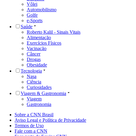
Vôlei
Automobilismo
Golfe
e-Sports
Saúde
Roberto Kalil - Sinais Vitais
Alimentação
Exercícios Físicos
Vacinação
Câncer
Drogas
Obesidade
Tecnologia
Nasa
Ciência
Curiosidades
Viagem & Gastronomia
Viagem
Gastronomia
Sobre a CNN Brasil
Aviso Legal e Política de Privacidade
Termos de Uso
Fale com a CNN