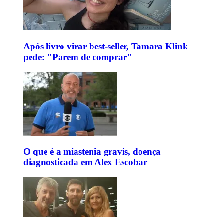
Após livro virar best-seller, Tamara Klink
pede: "Parem de comprar"
O que é a miastenia gravis, doença
diagnosticada em Alex Escobar