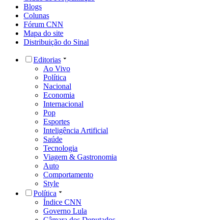
Blogs
Colunas
Fórum CNN
Mapa do site
Distribuição do Sinal
Editorias
Ao Vivo
Política
Nacional
Economia
Internacional
Pop
Esportes
Inteligência Artificial
Saúde
Tecnologia
Viagem & Gastronomia
Auto
Comportamento
Style
Política
Índice CNN
Governo Lula
Câmara dos Deputados