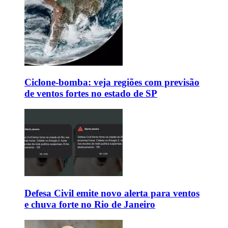
Ciclone-bomba: veja regiões com previsão
de ventos fortes no estado de SP
Defesa Civil emite novo alerta para ventos
e chuva forte no Rio de Janeiro