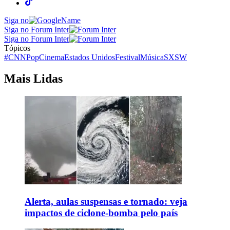
Siga no
Siga no Forum Inter
Siga no Forum Inter
Tópicos
#CNNPop
Cinema
Estados Unidos
Festival
Música
SXSW
Mais Lidas
Alerta, aulas suspensas e tornado: veja
impactos de ciclone-bomba pelo país