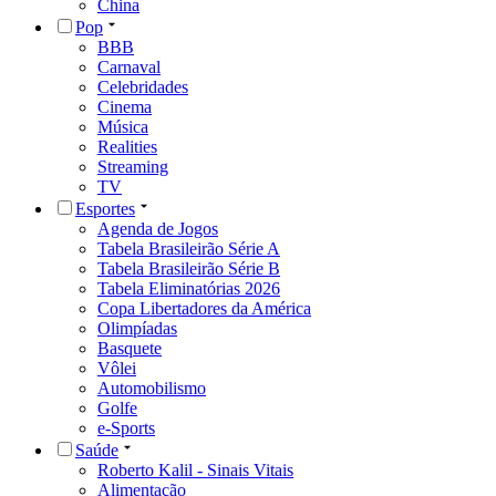
China
Pop
BBB
Carnaval
Celebridades
Cinema
Música
Realities
Streaming
TV
Esportes
Agenda de Jogos
Tabela Brasileirão Série A
Tabela Brasileirão Série B
Tabela Eliminatórias 2026
Copa Libertadores da América
Olimpíadas
Basquete
Vôlei
Automobilismo
Golfe
e-Sports
Saúde
Roberto Kalil - Sinais Vitais
Alimentação