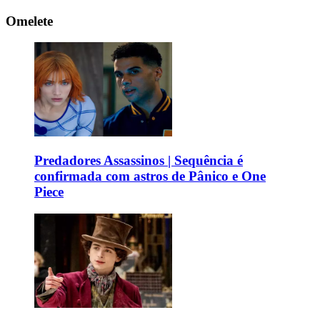
Omelete
Predadores Assassinos | Sequência é
confirmada com astros de Pânico e One
Piece