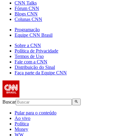
CNN Talks
Fórum CNN
Blogs CNN
Colunas CNN
Programação
Equipe CNN Brasil
Sobre a CNN
Política de Privacidade
Termos de Uso
Fale com a CNN
Distribuição do Sinal
Faça parte da Equipe CNN
Buscar
Pular para o conteúdo
Ao vivo
Política
Money
WW