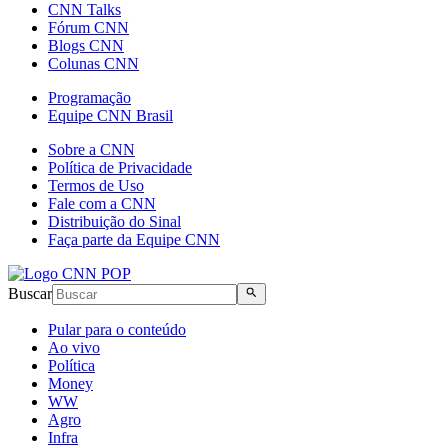
CNN Talks
Fórum CNN
Blogs CNN
Colunas CNN
Programação
Equipe CNN Brasil
Sobre a CNN
Política de Privacidade
Termos de Uso
Fale com a CNN
Distribuição do Sinal
Faça parte da Equipe CNN
Buscar
Pular para o conteúdo
Ao vivo
Política
Money
WW
Agro
Infra