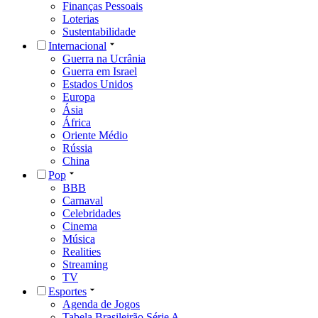
Finanças Pessoais
Loterias
Sustentabilidade
Internacional
Guerra na Ucrânia
Guerra em Israel
Estados Unidos
Europa
Ásia
África
Oriente Médio
Rússia
China
Pop
BBB
Carnaval
Celebridades
Cinema
Música
Realities
Streaming
TV
Esportes
Agenda de Jogos
Tabela Brasileirão Série A