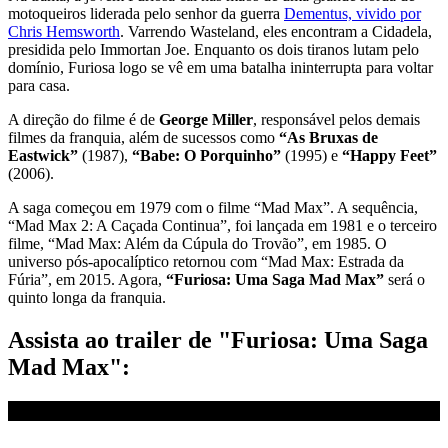
motoqueiros liderada pelo senhor da guerra
Dementus, vivido por
Chris Hemsworth
. Varrendo Wasteland, eles encontram a Cidadela,
presidida pelo Immortan Joe. Enquanto os dois tiranos lutam pelo
domínio, Furiosa logo se vê em uma batalha ininterrupta para voltar
para casa.
A direção do filme é de
George Miller
, responsável pelos demais
filmes da franquia, além de sucessos como
“As Bruxas de
Eastwick”
(1987),
“Babe: O Porquinho”
(1995) e
“Happy Feet”
(2006).
A saga começou em 1979 com o filme “Mad Max”. A sequência,
“Mad Max 2: A Caçada Continua”, foi lançada em 1981 e o terceiro
filme, “Mad Max: Além da Cúpula do Trovão”, em 1985. O
universo pós-apocalíptico retornou com “Mad Max: Estrada da
Fúria”, em 2015. Agora,
“Furiosa: Uma Saga Mad Max”
será o
quinto longa da franquia.
Assista ao trailer de "Furiosa: Uma Saga
Mad Max":