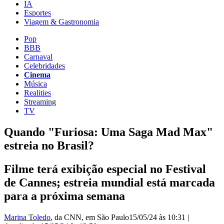
IA
Esportes
Viagem & Gastronomia
Pop
BBB
Carnaval
Celebridades
Cinema
Música
Realities
Streaming
TV
Quando "Furiosa: Uma Saga Mad Max"
estreia no Brasil?
Filme terá exibição especial no Festival
de Cannes; estreia mundial está marcada
para a próxima semana
Marina Toledo
, da CNN
, em São Paulo
15/05/24 às 10:31
|