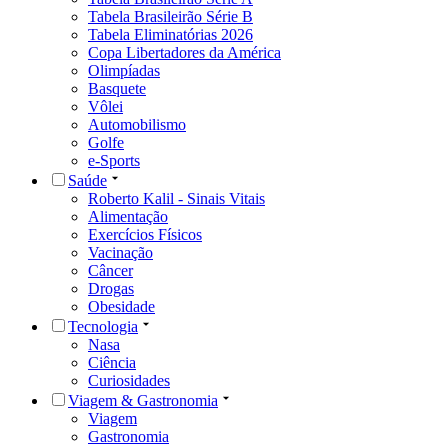
Tabela Brasileirão Série B
Tabela Eliminatórias 2026
Copa Libertadores da América
Olimpíadas
Basquete
Vôlei
Automobilismo
Golfe
e-Sports
Saúde
Roberto Kalil - Sinais Vitais
Alimentação
Exercícios Físicos
Vacinação
Câncer
Drogas
Obesidade
Tecnologia
Nasa
Ciência
Curiosidades
Viagem & Gastronomia
Viagem
Gastronomia