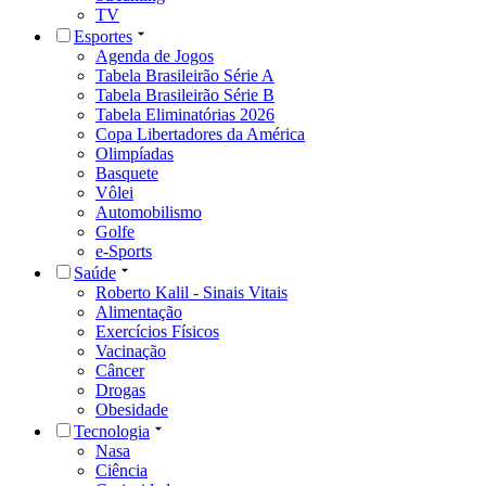
TV
Esportes
Agenda de Jogos
Tabela Brasileirão Série A
Tabela Brasileirão Série B
Tabela Eliminatórias 2026
Copa Libertadores da América
Olimpíadas
Basquete
Vôlei
Automobilismo
Golfe
e-Sports
Saúde
Roberto Kalil - Sinais Vitais
Alimentação
Exercícios Físicos
Vacinação
Câncer
Drogas
Obesidade
Tecnologia
Nasa
Ciência