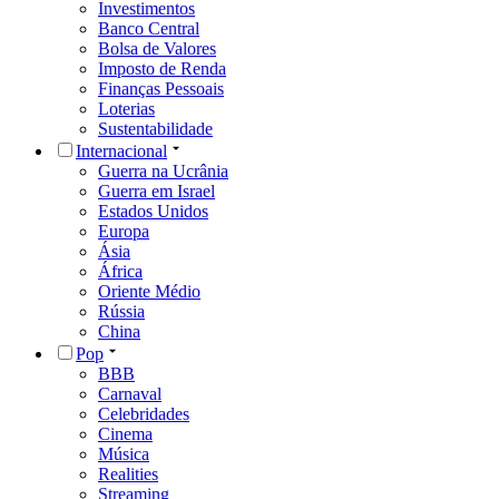
Investimentos
Banco Central
Bolsa de Valores
Imposto de Renda
Finanças Pessoais
Loterias
Sustentabilidade
Internacional
Guerra na Ucrânia
Guerra em Israel
Estados Unidos
Europa
Ásia
África
Oriente Médio
Rússia
China
Pop
BBB
Carnaval
Celebridades
Cinema
Música
Realities
Streaming