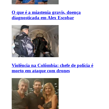
O que é a miastenia gravis, doença
diagnosticada em Alex Escobar
Violência na Colômbia: chefe de polícia é
morto em ataque com drones