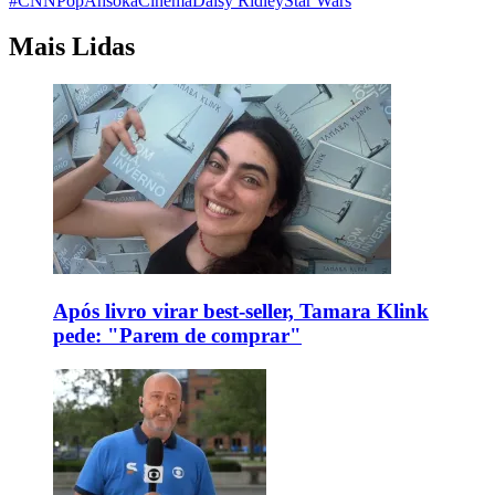
#CNNPop
Ahsoka
Cinema
Daisy Ridley
Star Wars
Mais Lidas
Após livro virar best-seller, Tamara Klink
pede: "Parem de comprar"