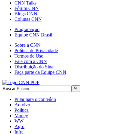
CNN Talks
Fórum CNN
Blogs CNN
Colunas CNN
Programação
Equipe CNN Brasil
Sobre a CNN
Política de Privacidade
Termos de Uso
Fale com a CNN
Distribuição do Sinal
Faça parte da Equipe CNN
Buscar
Pular para o conteúdo
Ao vivo
Política
Money
WW
Agro
Infra