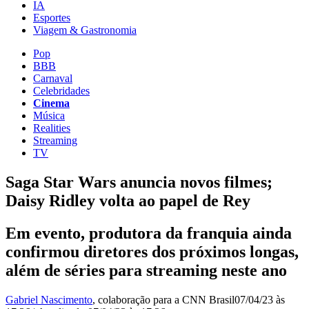
IA
Esportes
Viagem & Gastronomia
Pop
BBB
Carnaval
Celebridades
Cinema
Música
Realities
Streaming
TV
Saga Star Wars anuncia novos filmes;
Daisy Ridley volta ao papel de Rey
Em evento, produtora da franquia ainda
confirmou diretores dos próximos longas,
além de séries para streaming neste ano
Gabriel Nascimento
, colaboração para a CNN Brasil
07/04/23 às