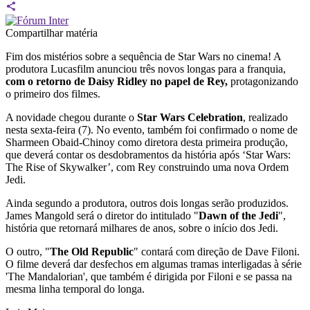
Compartilhar matéria
Fim dos mistérios sobre a sequência de Star Wars no cinema! A
produtora Lucasfilm anunciou três novos longas para a franquia,
com o retorno de Daisy Ridley no papel de Rey,
protagonizando
o primeiro dos filmes.
A novidade chegou durante o
Star Wars Celebration
, realizado
nesta sexta-feira (7). No evento, também foi confirmado o nome de
Sharmeen Obaid-Chinoy como diretora desta primeira produção,
que deverá contar os desdobramentos da história após ‘Star Wars:
The Rise of Skywalker’, com Rey construindo uma nova Ordem
Jedi.
Ainda segundo a produtora, outros dois longas serão produzidos.
James Mangold será o diretor do intitulado "
Dawn of the Jedi
",
história que retornará milhares de anos, sobre o início dos Jedi.
O outro, "
The Old Republic
" contará com direção de Dave Filoni.
O filme deverá dar desfechos em algumas tramas interligadas à série
'The Mandalorian', que também é dirigida por Filoni e se passa na
mesma linha temporal do longa.