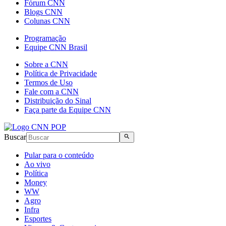
Fórum CNN
Blogs CNN
Colunas CNN
Programação
Equipe CNN Brasil
Sobre a CNN
Política de Privacidade
Termos de Uso
Fale com a CNN
Distribuição do Sinal
Faça parte da Equipe CNN
Buscar
Pular para o conteúdo
Ao vivo
Política
Money
WW
Agro
Infra
Esportes