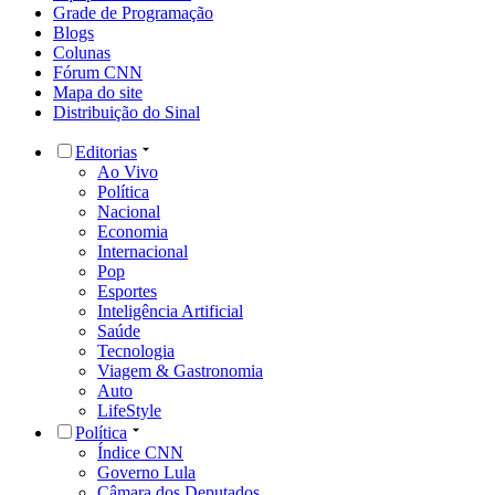
Grade de Programação
Blogs
Colunas
Fórum CNN
Mapa do site
Distribuição do Sinal
Editorias
Ao Vivo
Política
Nacional
Economia
Internacional
Pop
Esportes
Inteligência Artificial
Saúde
Tecnologia
Viagem & Gastronomia
Auto
LifeStyle
Política
Índice CNN
Governo Lula
Câmara dos Deputados