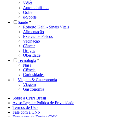
Vôlei
Automobilismo
Golfe
e-Sports
Saúde
Roberto Kalil - Sinais Vitais
Alimentação
Exercícios Físicos
Vacinação
Câncer
Drogas
Obesidade
Tecnologia
Nasa
Ciência
Curiosidades
Viagem & Gastronomia
Viagem
Gastronomia
Sobre a CNN Brasil
Aviso Legal e Política de Privacidade
Termos de Uso
Fale com a CNN
Faça parte da Equipe CNN