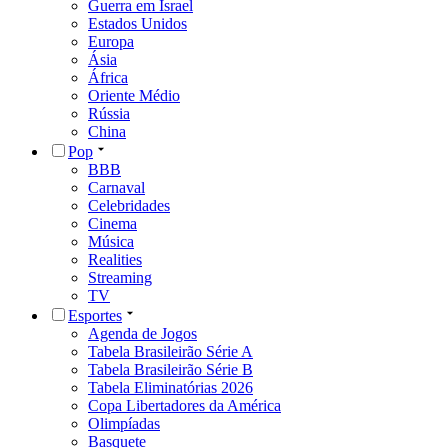
Guerra em Israel
Estados Unidos
Europa
Ásia
África
Oriente Médio
Rússia
China
Pop
BBB
Carnaval
Celebridades
Cinema
Música
Realities
Streaming
TV
Esportes
Agenda de Jogos
Tabela Brasileirão Série A
Tabela Brasileirão Série B
Tabela Eliminatórias 2026
Copa Libertadores da América
Olimpíadas
Basquete