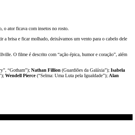
 o ator ficava com insetos no rosto.
tir a brisa e ficar molhado, deixávamos um vento para o cabelo dele
lville. O filme é descrito com “ação épica, humor e coração”, além
ry”, “Gotham”);
Nathan Fillion
(Guardiões da Galáxia”);
Isabela
);
Wendell Pierce
(“Selma: Uma Luta pela Igualdade”);
Alan