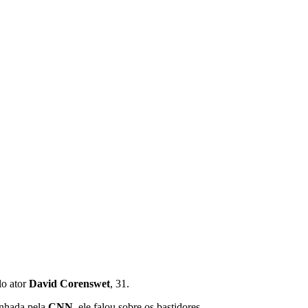
lo ator
David Corenswet
, 31.
anhada pela
CNN,
ele falou sobre os bastidores.