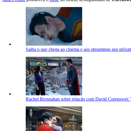
Saiba o que chega ao cinema e aos streamings nos próxi
Rachel Brosnahan sobre relação com David Corenswet: 