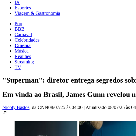
IA
Esportes
Viagem & Gastronomia
Pop
BBB
Carnaval
Celebridades
Cinema
Música
Realities
Streaming
TV
"Superman": diretor entrega segredos sob
Em vinda ao Brasil, James Gunn revelou 
Nicoly Bastos
, da CNN
08/07/25 às 04:00
|
Atualizado
08/07/25 às 0