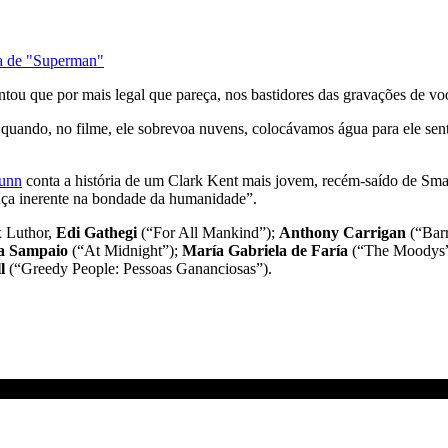
sta de "Superman"
ou que por mais legal que pareça, nos bastidores das gravações de voo,
o quando, no filme, ele sobrevoa nuvens, colocávamos água para ele sen
Gunn
conta a história de um Clark Kent mais jovem, recém-saído de Smal
a inerente na bondade da humanidade”.
 Luthor,
Edi Gathegi
(“For All Mankind”);
Anthony Carrigan
(“Bar
a Sampaio
(“At Midnight”);
María Gabriela de Faría
(“The Moodys”
l
(“Greedy People: Pessoas Gananciosas”).