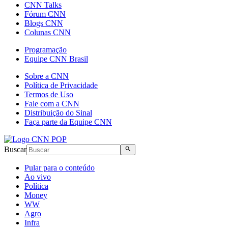
CNN Talks
Fórum CNN
Blogs CNN
Colunas CNN
Programação
Equipe CNN Brasil
Sobre a CNN
Política de Privacidade
Termos de Uso
Fale com a CNN
Distribuição do Sinal
Faça parte da Equipe CNN
Buscar
Pular para o conteúdo
Ao vivo
Política
Money
WW
Agro
Infra