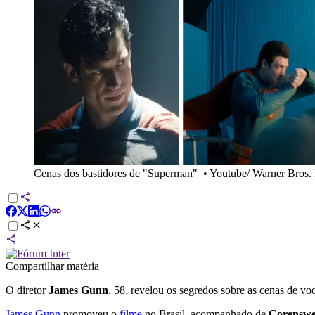
Cenas dos bastidores de "Superman"
•
Youtube/ Warner Bros. P
Compartilhar matéria
O diretor
James Gunn
, 58, revelou os segredos sobre as cenas de 
James Gunn
promoveu o
filme
no Brasil, acompanhado de
Corenswet