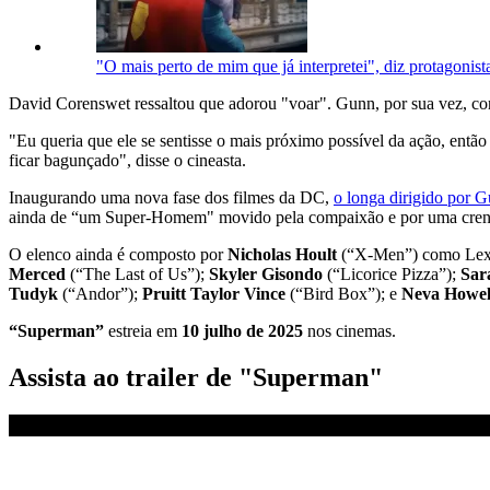
"O mais perto de mim que já interpretei", diz protagoni
David Corenswet ressaltou que adorou "voar". Gunn, por sua vez, cont
"Eu queria que ele se sentisse o mais próximo possível da ação, entã
ficar bagunçado", disse o cineasta.
Inaugurando uma nova fase dos filmes da DC,
o longa dirigido por 
ainda de “um Super-Homem" movido pela compaixão e por uma crenç
O elenco ainda é composto por
Nicholas Hoult
(“X-Men”) como Lex
Merced
(“The Last of Us”);
Skyler Gisondo
(“Licorice Pizza”);
Sar
Tudyk
(“Andor”);
Pruitt Taylor Vince
(“Bird Box”); e
Neva Howel
“Superman”
estreia em
10 julho de 2025
nos cinemas.
Assista ao trailer de "Superman"