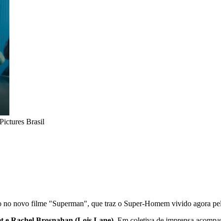
ictures Brasil
voo no novo filme "Superman", que traz o Super-Homem vivido agora pe
 e Rachel Brosnahan (Lois Lane)
. Em coletiva de imprensa acomp