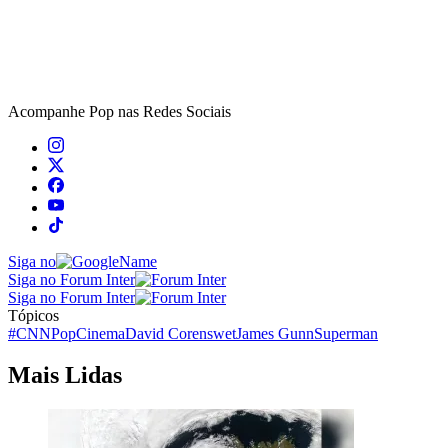
Acompanhe
Pop
nas Redes Sociais
Siga no
Siga no Forum Inter
Siga no Forum Inter
Tópicos
#CNNPop
Cinema
David Corenswet
James Gunn
Superman
Mais Lidas