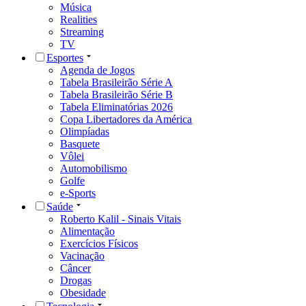
Música
Realities
Streaming
TV
Esportes
Agenda de Jogos
Tabela Brasileirão Série A
Tabela Brasileirão Série B
Tabela Eliminatórias 2026
Copa Libertadores da América
Olimpíadas
Basquete
Vôlei
Automobilismo
Golfe
e-Sports
Saúde
Roberto Kalil - Sinais Vitais
Alimentação
Exercícios Físicos
Vacinação
Câncer
Drogas
Obesidade