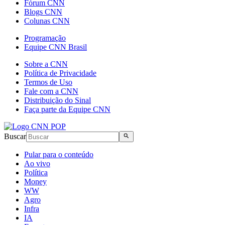
Fórum CNN
Blogs CNN
Colunas CNN
Programação
Equipe CNN Brasil
Sobre a CNN
Política de Privacidade
Termos de Uso
Fale com a CNN
Distribuição do Sinal
Faça parte da Equipe CNN
Buscar
Pular para o conteúdo
Ao vivo
Política
Money
WW
Agro
Infra
IA