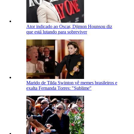
Ator indicado ao Oscar, Djimon Hounsou diz
que está lutando para sobreviver
Marido de Tilda Swinton vê memes brasileiros e
exalta Fernanda Torres: "Sublime"