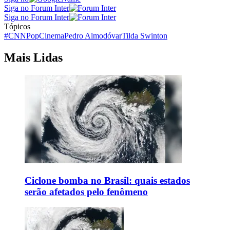
Siga no Forum Inter
Siga no Forum Inter
Tópicos
#CNNPop
Cinema
Pedro Almodóvar
Tilda Swinton
Mais Lidas
Ciclone bomba no Brasil: quais estados
serão afetados pelo fenômeno