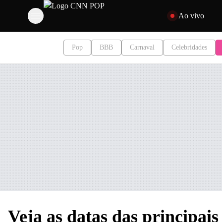
Pular para o conteúd
Ao vivo
Pop
BBB
Carnaval
Celebridades
Veja as datas das principai