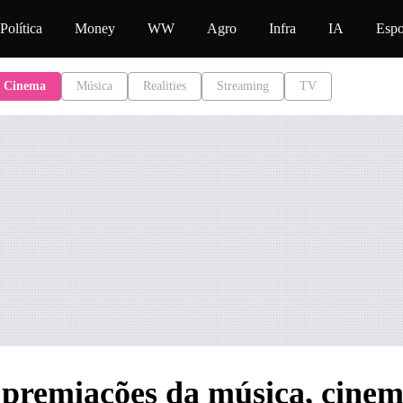
o
Política
Money
WW
Agro
Infra
IA
Espo
Cinema
Música
Realities
Streaming
TV
s premiações da música, cine