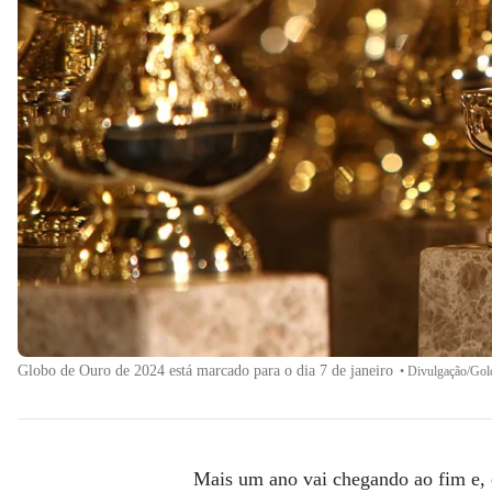
Globo de Ouro de 2024 está marcado para o dia 7 de janeiro
•
Divulgação/Gol
Mais um ano vai chegando ao fim e, 