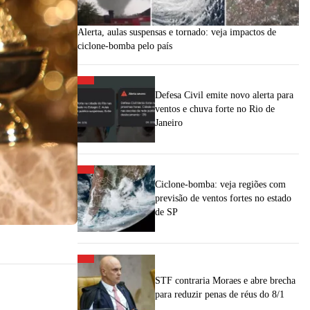
Alerta, aulas suspensas e tornado: veja impactos de
ciclone-bomba pelo país
Defesa Civil emite novo alerta para
ventos e chuva forte no Rio de
Janeiro
Ciclone-bomba: veja regiões com
previsão de ventos fortes no estado
de SP
STF contraria Moraes e abre brecha
para reduzir penas de réus do 8/1