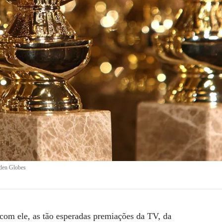
den Globes
com ele, as tão esperadas premiações da TV, da