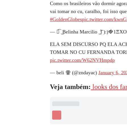
Como os brasileiros vão dormir agor
vai tomar no cu, caralho, foi isso qu
#GoldenGlobes
pic.twitter.com/kwn
— ꒰͡ ͜ Belinha Marcilio ͜ ͡꒱ ):)🍓1Ξ
ELA SEM DISCURSO PQ ELA AC
TOMAR NO CU FERNANDA TORR
pic.twitter.com/W62NVHmpdp
— beli ⚢︎ (@zndayac)
January 6, 20
Veja também:
looks dos f