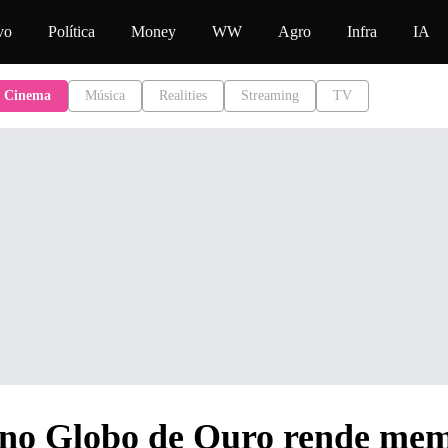
conteúdo
vo
Política
Money
WW
Agro
Infra
IA
Cinema
Música
Realities
Streaming
TV
 no Globo de Ouro rende mem