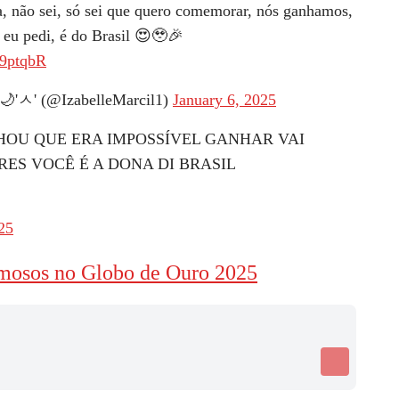
a, não sei, só sei que quero comemorar, nós ganhamos,
e eu pedi, é do Brasil 😍🥹🎉
G9ptqbR
XO🌙'ㅅ' (@IzabelleMarcil1)
January 6, 2025
HOU QUE ERA IMPOSSÍVEL GANHAR VAI
ES VOCÊ É A DONA DI BRASIL
25
amosos no Globo de Ouro 2025