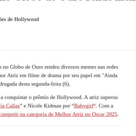
ações de Hollywood
z | CNN NOVO DIA
res no Globo de Ouro rendeu diversos memes
nas redes
hor Atriz em filme de drama por seu papel em
"Ainda
drugada desta segunda-feira (6).
a a conquistar o prêmio de Hollywood. A atriz superou
ia Callas
” e
Nicole Kidman
por “
Babygirl
“. Com a
competir na categoria de Melhor Atriz no Oscar 2025
.