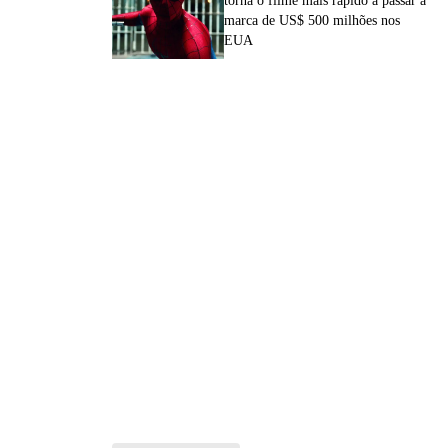
torna o filme mais rápido a passar a
marca de US$ 500 milhões nos
EUA