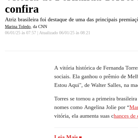
confira
Atriz brasileira foi destaque de uma das principais premi
Marina Toledo
, da CNN
06/01/25 às 07:57
|
Atualizado
06/01/25 às 08:21
Fernanda torres vence Globo de Ouro de Melhor Atri
A
vitória histórica de Fernanda Tor
sociais. Ela ganhou o prêmio de Mel
Estou Aqui"
, de Walter Salles, na ma
Torres se tornou a primeira brasileir
nomes como
Angelina Jolie
por “
Mar
vitória, ela aumenta suas c
hances de 
Leia Mais