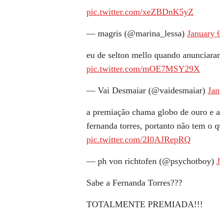
pic.twitter.com/xeZBDnK5yZ
— magris (@marina_lessa)
January 
eu de selton mello quando anunciaram
pic.twitter.com/mOE7MSY29X
— Vai Desmaiar (@vaidesmaiar)
Jan
a premiação chama globo de ouro e a 
fernanda torres, portanto não tem o q
pic.twitter.com/2I0AJRepRQ
— ph von richtofen (@psychotboy)
Sabe a Fernanda Torres???
TOTALMENTE PREMIADA!!!