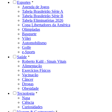
Esportes
Agenda de Jogos
Tabela Brasileirão Série A
Tabela Brasileirão Série B
Tabela Eliminatórias 2026
Copa Libertadores da América
Olimpíadas
Basquete
Vôlei
Automobilismo
Golfe
e-Sports
Saúde
Roberto Kalil - Sinais Vitais
Alimentação
Exercícios Físicos
Vacinação
Câncer
Drogas
Obesidade
Tecnologia
Nasa
Ciência
Curiosidades
Viagem & Gastronomia