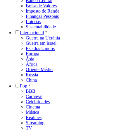
Banco Central
Bolsa de Valores
Imposto de Renda
Finanças Pessoais
Loterias
Sustentabilidade
Internacional
Guerra na Ucrânia
Guerra em Israel
Estados Unidos
Europa
Ásia
África
Oriente Médio
Rússia
China
Pop
BBB
Carnaval
Celebridades
Cinema
Música
Realities
Streaming
TV