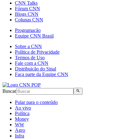
CNN Talks
Fórum CNN
Blogs CNN
Colunas CNN
Programação
Equipe CNN Brasil
Sobre a CNN
Política de Privacidade
Termos de Uso
Fale com a CNN
Distribuição do Sinal
Faça parte da Equipe CNN
Buscar
Pular para o conteúdo
Ao vivo
Política
Money
WW
Agro
Infra