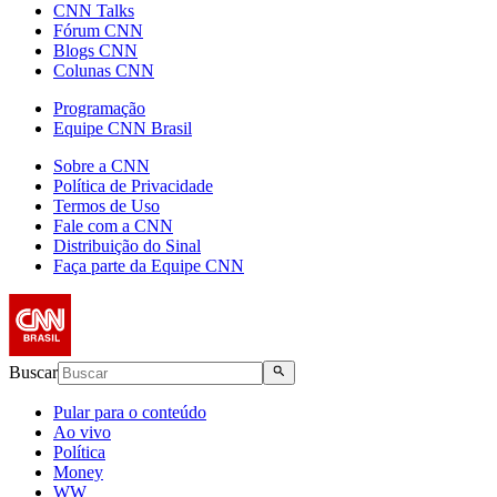
CNN Talks
Fórum CNN
Blogs CNN
Colunas CNN
Programação
Equipe CNN Brasil
Sobre a CNN
Política de Privacidade
Termos de Uso
Fale com a CNN
Distribuição do Sinal
Faça parte da Equipe CNN
Buscar
Pular para o conteúdo
Ao vivo
Política
Money
WW