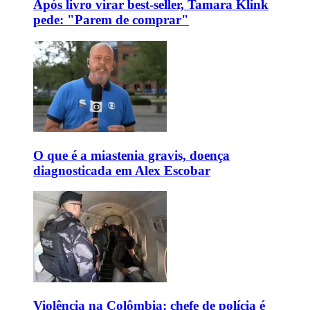
Após livro virar best-seller, Tamara Klink
pede: "Parem de comprar"
O que é a miastenia gravis, doença
diagnosticada em Alex Escobar
Violência na Colômbia: chefe de polícia é