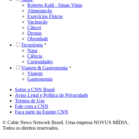
Roberto Kalil - Sinais Vitais
Alimentação
Exercícios Físicos
Vacinação
Câncer
Drogas
Obesidade
Tecnologia
Nasa
Ciência
Curiosidades
Viagem & Gastronomia
Viagem
Gastronomia
Sobre a CNN Brasil
Aviso Legal e Política de Privacidade
Termos de Uso
Fale com a CNN
Faça parte da Equipe CNN
© Cable News Network Brasil. Uma empresa NOVUS MÍDIA.
Todos os direitos reservados.