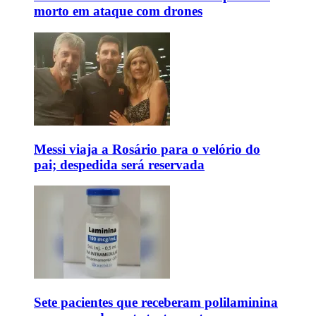
morto em ataque com drones
Messi viaja a Rosário para o velório do
pai; despedida será reservada
Sete pacientes que receberam polilaminina