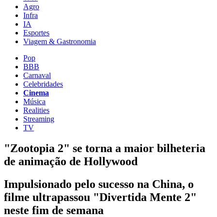
Agro
Infra
IA
Esportes
Viagem & Gastronomia
Pop
BBB
Carnaval
Celebridades
Cinema
Música
Realities
Streaming
TV
"Zootopia 2" se torna a maior bilheteria
de animação de Hollywood
Impulsionado pelo sucesso na China, o
filme ultrapassou "Divertida Mente 2"
neste fim de semana