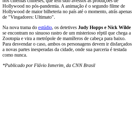
nos cinemas chineses, que têm sido avessos às produções de
Hollywood no pós-pandemia. A animação é o segundo filme de
Hollywood de maior bilheteria no país até o momento, atrás apenas
de "Vingadores: Ultimato".
Na nova trama do
estúdio
, os detetives
Judy Hopps e Nick Wild
e
se encontram no sinuoso rastro de um misterioso réptil que chega a
Zootopia e vira a metrópole de mamíferos de cabeça para baixo.
Para desvendar o caso, ambos os personagens devem ir disfarçados
a novas partes inesperadas da cidade, onde sua parceria é testada
como nunca.
*Publicado por Flávio Ismerim, da CNN Brasil