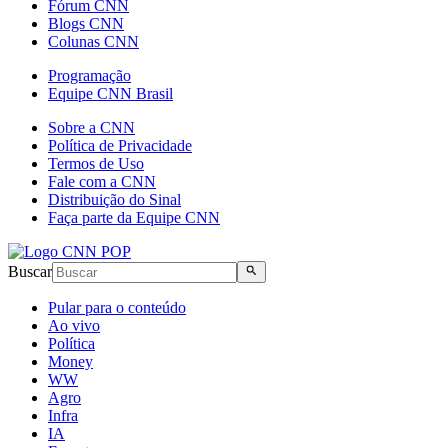
Fórum CNN
Blogs CNN
Colunas CNN
Programação
Equipe CNN Brasil
Sobre a CNN
Política de Privacidade
Termos de Uso
Fale com a CNN
Distribuição do Sinal
Faça parte da Equipe CNN
Buscar
Pular para o conteúdo
Ao vivo
Política
Money
WW
Agro
Infra
IA