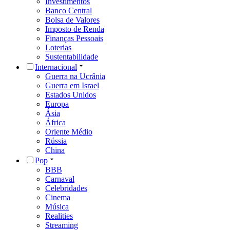
Investimentos
Banco Central
Bolsa de Valores
Imposto de Renda
Finanças Pessoais
Loterias
Sustentabilidade
Internacional
Guerra na Ucrânia
Guerra em Israel
Estados Unidos
Europa
Ásia
África
Oriente Médio
Rússia
China
Pop
BBB
Carnaval
Celebridades
Cinema
Música
Realities
Streaming