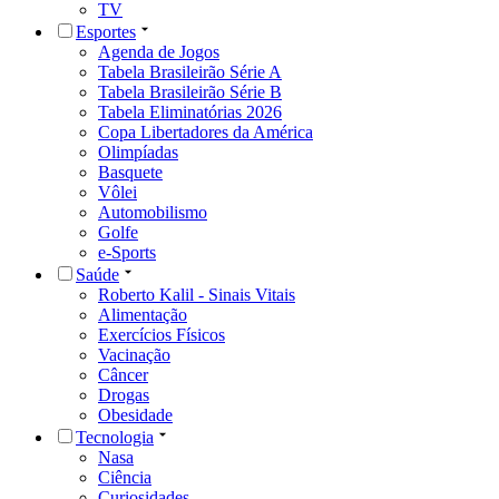
TV
Esportes
Agenda de Jogos
Tabela Brasileirão Série A
Tabela Brasileirão Série B
Tabela Eliminatórias 2026
Copa Libertadores da América
Olimpíadas
Basquete
Vôlei
Automobilismo
Golfe
e-Sports
Saúde
Roberto Kalil - Sinais Vitais
Alimentação
Exercícios Físicos
Vacinação
Câncer
Drogas
Obesidade
Tecnologia
Nasa
Ciência
Curiosidades