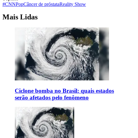
#CNNPop
Câncer de próstata
Reality Show
Mais Lidas
Ciclone bomba no Brasil: quais estados
serão afetados pelo fenômeno