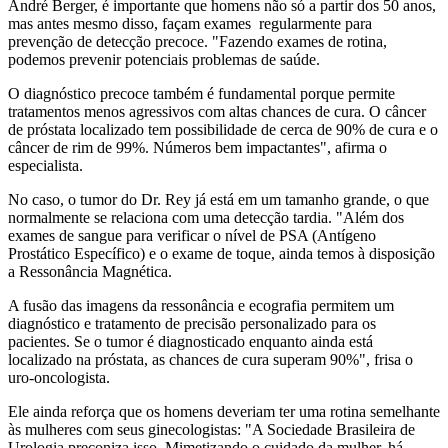
André Berger, é importante que homens não só a partir dos 50 anos,
mas antes mesmo disso, façam exames regularmente para
prevenção de detecção precoce. "Fazendo exames de rotina,
podemos prevenir potenciais problemas de saúde.
O diagnóstico precoce também é fundamental porque permite
tratamentos menos agressivos com altas chances de cura. O câncer
de próstata localizado tem possibilidade de cerca de 90% de cura e o
câncer de rim de 99%. Números bem impactantes", afirma o
especialista.
No caso, o tumor do Dr. Rey já está em um tamanho grande, o que
normalmente se relaciona com uma detecção tardia. "Além dos
exames de sangue para verificar o nível de PSA (Antígeno
Prostático Específico) e o exame de toque, ainda temos à disposição
a Ressonância Magnética.
A fusão das imagens da ressonância e ecografia permitem um
diagnóstico e tratamento de precisão personalizado para os
pacientes. Se o tumor é diagnosticado enquanto ainda está
localizado na próstata, as chances de cura superam 90%", frisa o
uro-oncologista.
Ele ainda reforça que os homens deveriam ter uma rotina semelhante
às mulheres com seus ginecologistas: "A Sociedade Brasileira de
Urologia preconiza isso. Mimetizando o cuidado da mulher, há