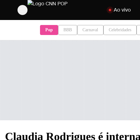
Pular para o con
Ao vivo
Pop
BBB
Carnaval
Celebridades
Claudia Rodrigues é interna