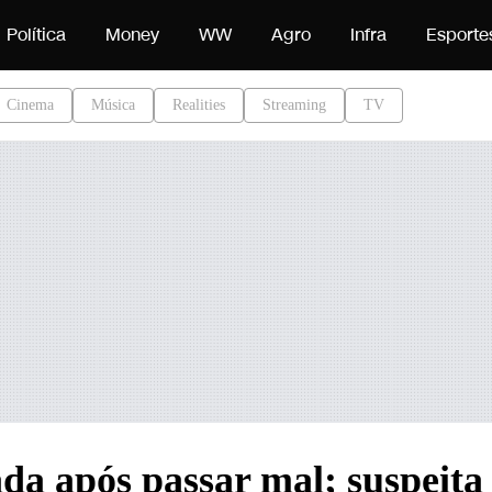
teúdo
Política
Money
WW
Agro
Infra
Esporte
Cinema
Música
Realities
Streaming
TV
da após passar mal; suspeita 