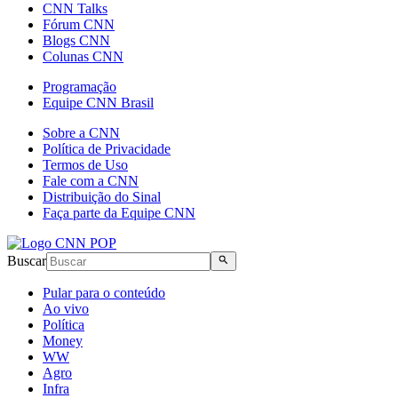
CNN Talks
Fórum CNN
Blogs CNN
Colunas CNN
Programação
Equipe CNN Brasil
Sobre a CNN
Política de Privacidade
Termos de Uso
Fale com a CNN
Distribuição do Sinal
Faça parte da Equipe CNN
Buscar
Pular para o conteúdo
Ao vivo
Política
Money
WW
Agro
Infra