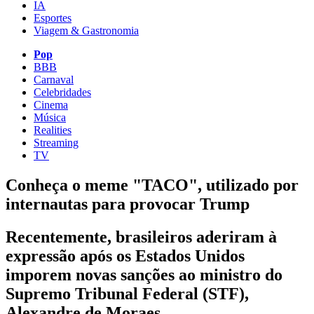
IA
Esportes
Viagem & Gastronomia
Pop
BBB
Carnaval
Celebridades
Cinema
Música
Realities
Streaming
TV
Conheça o meme "TACO", utilizado por
internautas para provocar Trump
Recentemente, brasileiros aderiram à
expressão após os Estados Unidos
imporem novas sanções ao ministro do
Supremo Tribunal Federal (STF),
Alexandre de Moraes