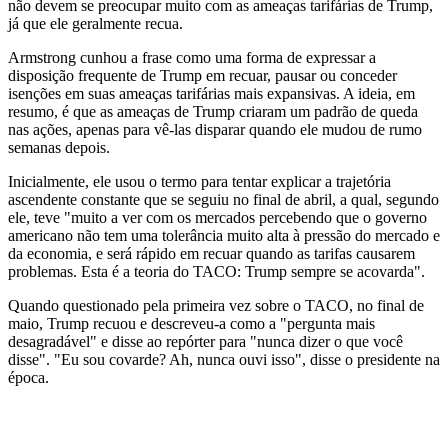
não devem se preocupar muito com as ameaças tarifárias de Trump,
já que ele geralmente recua.
Armstrong cunhou a frase como uma forma de expressar a
disposição frequente de Trump em recuar, pausar ou conceder
isenções em suas ameaças tarifárias mais expansivas. A ideia, em
resumo, é que as ameaças de Trump criaram um padrão de queda
nas ações, apenas para vê-las disparar quando ele mudou de rumo
semanas depois.
Inicialmente, ele usou o termo para tentar explicar a trajetória
ascendente constante que se seguiu no final de abril, a qual, segundo
ele, teve "muito a ver com os mercados percebendo que o governo
americano não tem uma tolerância muito alta à pressão do mercado e
da economia, e será rápido em recuar quando as tarifas causarem
problemas. Esta é a teoria do TACO: Trump sempre se acovarda".
Quando questionado pela primeira vez sobre o TACO, no final de
maio, Trump recuou e descreveu-a como a "pergunta mais
desagradável" e disse ao repórter para "nunca dizer o que você
disse". "Eu sou covarde? Ah, nunca ouvi isso", disse o presidente na
época.