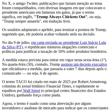
No X, o antigo Twitter, publicações que faziam menção ao tema
foram compartilhados, com diversas imagens em que colocavam o
presidente americano em fantasias em galos, já que o termo
significa, em inglês,
"Trump Always Chickens Out"
, ou seja,
"Trump sempre amarela", em tradução livre.
Os usuários adaptaram o apelido, para ironizar a postura de Trump,
sugerindo que, ele poderia acabar voltando atrás na decisão.
No dia 9 de julho,
em carta enviada ao presidente Luiz Inácio Lula
da Silva (PT)
, o republicano misturou alegações comerciais e
políticas para justificar a taxação de 50% sobre produtos brasileiros.
A medida estava prevista para entrar em vigor nesta sexta-feira (1º).
Na quarta-feira (30), contudo, Trump
assinou um decreto executivo
que oficializava a medida, que passaria a valer 7 dias depois após o
comunicado — ou seja, 6 de agosto.
O termo TACO foi criado em maio de 2025 por Robert Armstrong,
colunista do jornal britânico Financial Times
, e rapidamente se
espalhou por
Wall Street
(o principal centro financeiro dos Estados
Unidos), ganhando força como piada.
Agora, o termo é usado como uma abreviação por alguns
investidores e analistas de mercado para indicar que os comerciantes