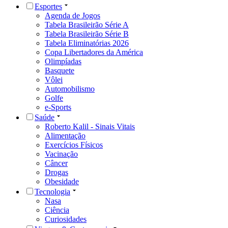
Esportes
Agenda de Jogos
Tabela Brasileirão Série A
Tabela Brasileirão Série B
Tabela Eliminatórias 2026
Copa Libertadores da América
Olimpíadas
Basquete
Vôlei
Automobilismo
Golfe
e-Sports
Saúde
Roberto Kalil - Sinais Vitais
Alimentação
Exercícios Físicos
Vacinação
Câncer
Drogas
Obesidade
Tecnologia
Nasa
Ciência
Curiosidades