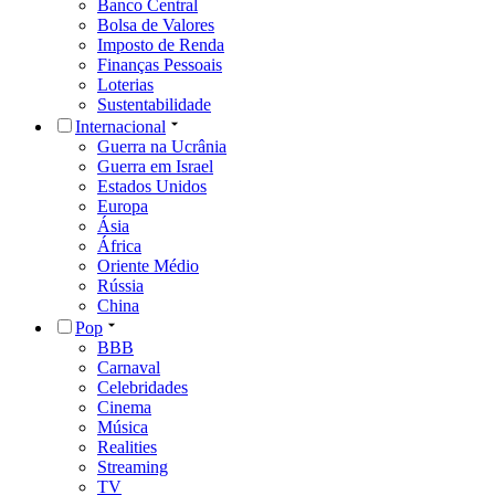
Banco Central
Bolsa de Valores
Imposto de Renda
Finanças Pessoais
Loterias
Sustentabilidade
Internacional
Guerra na Ucrânia
Guerra em Israel
Estados Unidos
Europa
Ásia
África
Oriente Médio
Rússia
China
Pop
BBB
Carnaval
Celebridades
Cinema
Música
Realities
Streaming
TV