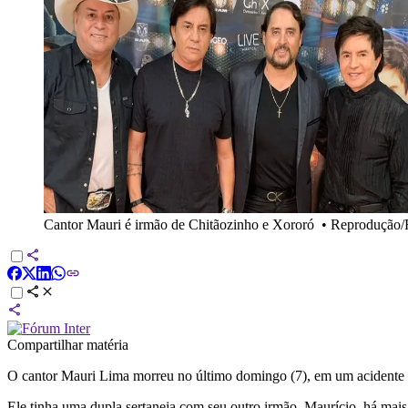
Cantor Mauri é irmão de Chitãozinho e Xororó
•
Reprodução/R
Compartilhar matéria
O cantor Mauri Lima morreu no último domingo (7), em um acidente de
Ele tinha uma dupla sertaneja com seu outro irmão, Maurício, há mai