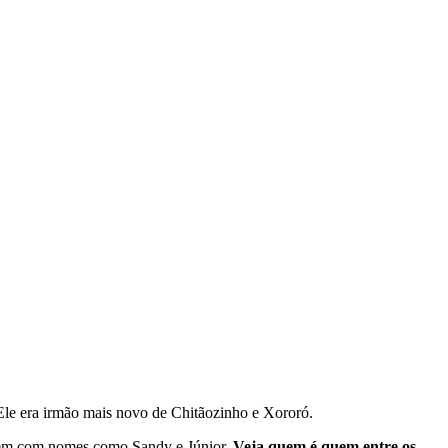
Ele era irmão mais novo de Chitãozinho e Xororó.
ambém com nomes como Sandy e Júnior.
Veja quem é quem entre os