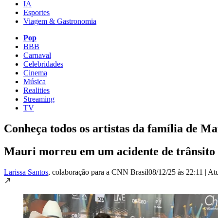
IA
Esportes
Viagem & Gastronomia
Pop
BBB
Carnaval
Celebridades
Cinema
Música
Realities
Streaming
TV
Conheça todos os artistas da família de M
Mauri morreu em um acidente de trânsito 
Larissa Santos
, colaboração para a CNN Brasil
08/12/25 às 22:11
|
At