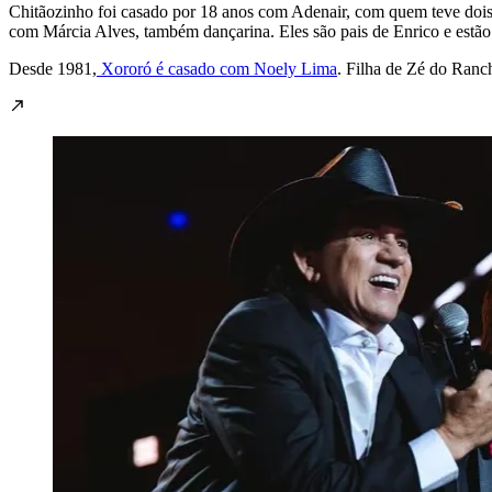
Chitãozinho foi casado por 18 anos com Adenair, com quem teve doi
com Márcia Alves, também dançarina. Eles são pais de Enrico e estão 
Desde 1981,
Xororó é casado com Noely Lima
. Filha de Zé do Ranc