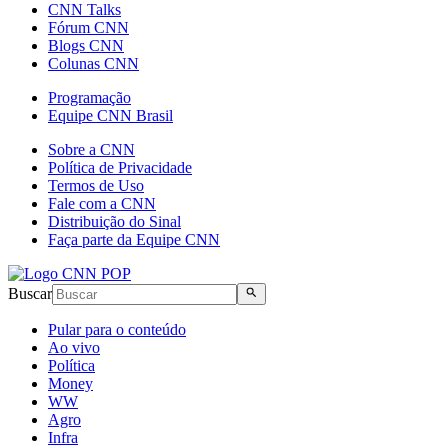
CNN Talks
Fórum CNN
Blogs CNN
Colunas CNN
Programação
Equipe CNN Brasil
Sobre a CNN
Política de Privacidade
Termos de Uso
Fale com a CNN
Distribuição do Sinal
Faça parte da Equipe CNN
Buscar
Pular para o conteúdo
Ao vivo
Política
Money
WW
Agro
Infra