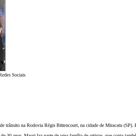
edes Sociais
 trânsito na Rodovia Régis Bittencourt, na cidade de Miracatu (SP). 
s de 30 anos. Mauri faz parte de uma família de artistas, que conta t