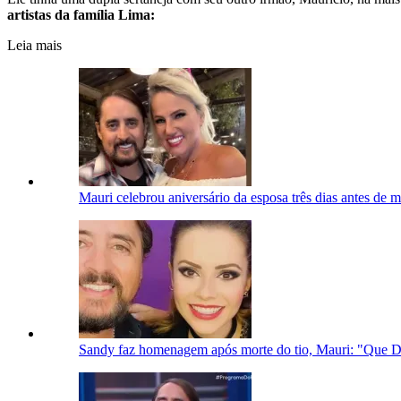
artistas da família Lima:
Leia mais
Mauri celebrou aniversário da esposa três dias antes de 
Sandy faz homenagem após morte do tio, Mauri: "Que D