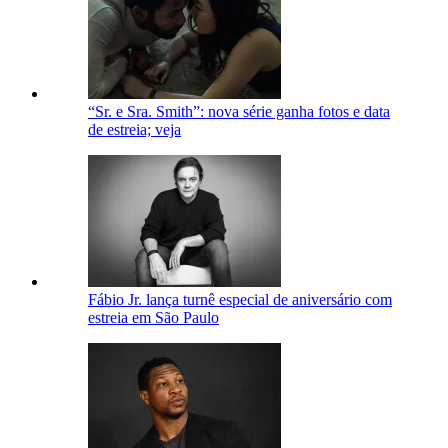
“Sr. e Sra. Smith”: nova série ganha fotos e data
de estreia; veja
Fábio Jr. lança turnê especial de aniversário com
estreia em São Paulo