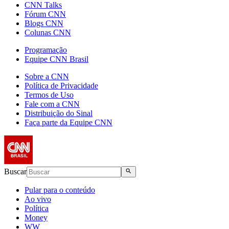
CNN Talks
Fórum CNN
Blogs CNN
Colunas CNN
Programação
Equipe CNN Brasil
Sobre a CNN
Política de Privacidade
Termos de Uso
Fale com a CNN
Distribuição do Sinal
Faça parte da Equipe CNN
Buscar
Pular para o conteúdo
Ao vivo
Política
Money
WW