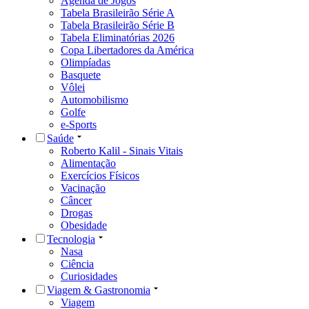
Agenda de Jogos
Tabela Brasileirão Série A
Tabela Brasileirão Série B
Tabela Eliminatórias 2026
Copa Libertadores da América
Olimpíadas
Basquete
Vôlei
Automobilismo
Golfe
e-Sports
Saúde
Roberto Kalil - Sinais Vitais
Alimentação
Exercícios Físicos
Vacinação
Câncer
Drogas
Obesidade
Tecnologia
Nasa
Ciência
Curiosidades
Viagem & Gastronomia
Viagem