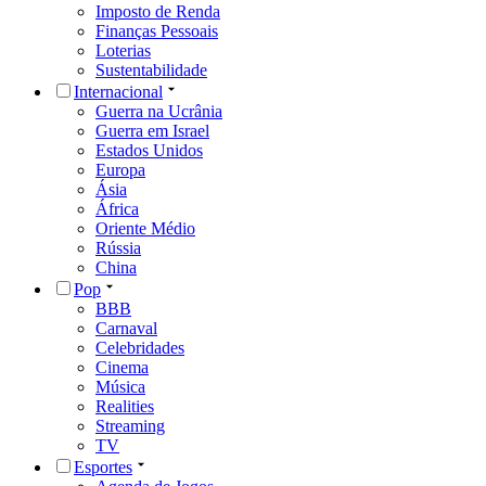
Imposto de Renda
Finanças Pessoais
Loterias
Sustentabilidade
Internacional
Guerra na Ucrânia
Guerra em Israel
Estados Unidos
Europa
Ásia
África
Oriente Médio
Rússia
China
Pop
BBB
Carnaval
Celebridades
Cinema
Música
Realities
Streaming
TV
Esportes